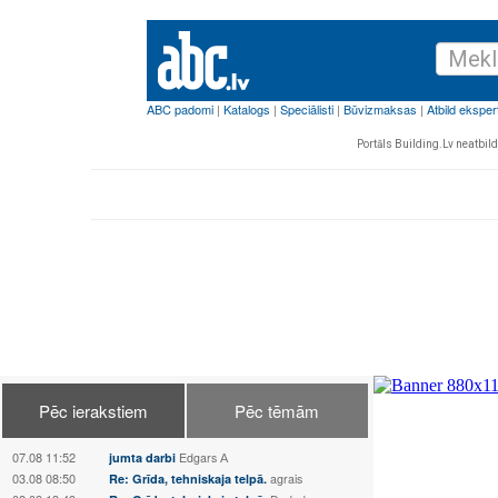
Portāls Building.Lv neatbild 
Pēc ierakstiem
Pēc tēmām
07.08 11:52
jumta darbi
Edgars А
03.08 08:50
Re: Grīda, tehniskaja telpā.
agrais