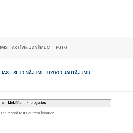
UMS
AKTĪVIE UZŅĒMUMI
FOTO
IJAS
::
SLUDINĀJUMI
::
UZDOD JAUTĀJUMU
sts
•
Meklēšana
•
Ielogoties
redirected to its current location.