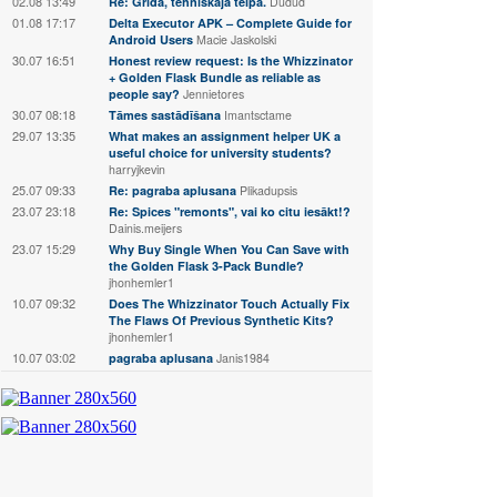
02.08 13:49
Re: Grīda, tehniskaja telpā.
Dudud
01.08 17:17
Delta Executor APK – Complete Guide for
Android Users
Macie Jaskolski
30.07 16:51
Honest review request: Is the Whizzinator
+ Golden Flask Bundle as reliable as
people say?
Jennietores
30.07 08:18
Tāmes sastādīšana
Imantsctame
29.07 13:35
What makes an assignment helper UK a
useful choice for university students?
harryjkevin
25.07 09:33
Re: pagraba aplusana
Plikadupsis
23.07 23:18
Re: Spices "remonts", vai ko citu iesākt!?
Dainis.meijers
23.07 15:29
Why Buy Single When You Can Save with
the Golden Flask 3-Pack Bundle?
jhonhemler1
10.07 09:32
Does The Whizzinator Touch Actually Fix
The Flaws Of Previous Synthetic Kits?
jhonhemler1
10.07 03:02
pagraba aplusana
Janis1984