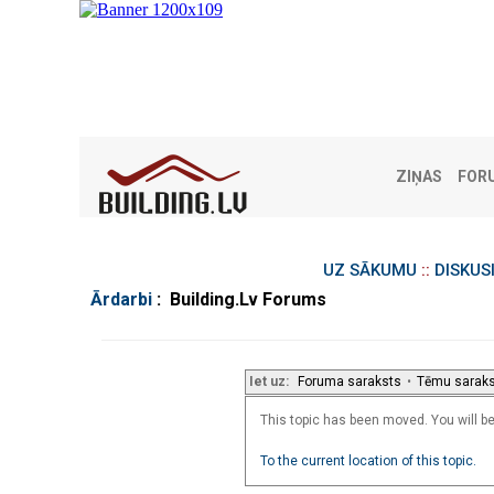
ZIŅAS
FOR
UZ SĀKUMU
::
DISKUS
Ārdarbi
: Building.Lv Forums
Iet uz:
Foruma saraksts
•
Tēmu sarak
This topic has been moved. You will be 
To the current location of this topic.