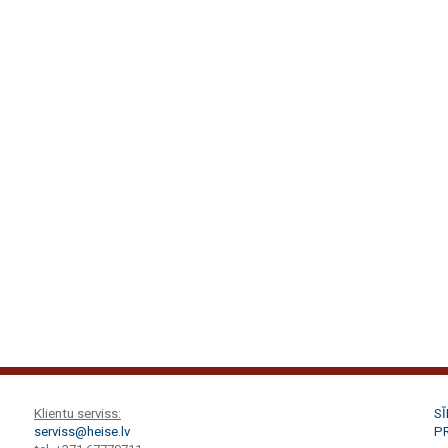
Klientu serviss:
S
serviss@heise.lv
P