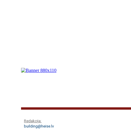
Redakcija:
building@heise.lv