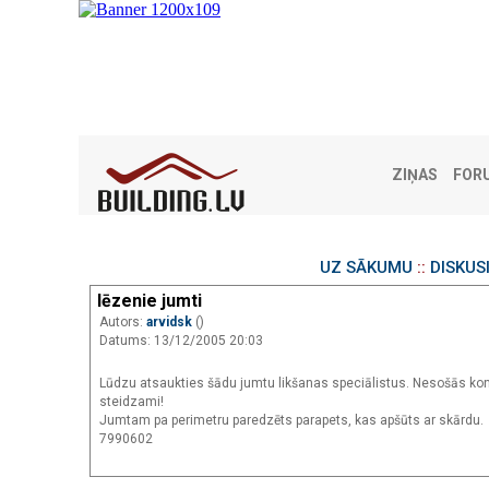
ZIŅAS
FOR
UZ SĀKUMU
::
DISKUS
lēzenie jumti
Autors:
arvidsk
()
Datums: 13/12/2005 20:03
Lūdzu atsaukties šādu jumtu likšanas speciālistus. Nesošās kon
steidzami!
Jumtam pa perimetru paredzēts parapets, kas apšūts ar skārdu.
7990602