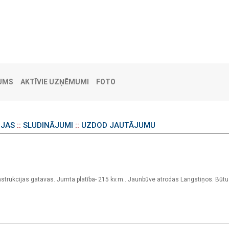
UMS
AKTĪVIE UZŅĒMUMI
FOTO
IJAS
::
SLUDINĀJUMI
::
UZDOD JAUTĀJUMU
strukcijas gatavas. Jumta platība- 215 kv.m.. Jaunbūve atrodas Langstiņos. Būtu