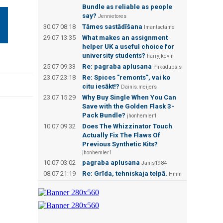
Bundle as reliable as people
say?
Jennietores
30.07 08:18
Tāmes sastādīšana
Imantsctame
29.07 13:35
What makes an assignment
helper UK a useful choice for
university students?
harryjkevin
25.07 09:33
Re: pagraba aplusana
Plikadupsis
23.07 23:18
Re: Spices "remonts", vai ko
citu iesākt!?
Dainis.meijers
23.07 15:29
Why Buy Single When You Can
Save with the Golden Flask 3-
Pack Bundle?
jhonhemler1
10.07 09:32
Does The Whizzinator Touch
Actually Fix The Flaws Of
Previous Synthetic Kits?
jhonhemler1
10.07 03:02
pagraba aplusana
Janis1984
08.07 21:19
Re: Grīda, tehniskaja telpā.
Hmm