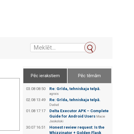
Pēc ierakstiem
Pēc tēmām
03.08 08:50
Re: Grīda, tehniskaja telpā.
agrais
02.08 13:49
Re: Grīda, tehniskaja telpā.
Dudud
01.08 17:17
Delta Executor APK – Complete
Guide for Android Users
Macie
Jaskolski
30.07 16:51
Honest review request: Is the
Whizzinator + Golden Flask