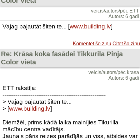
Color vietā
veicis/autors/pēc ETT
Autors: 6 gadi
Vajag pajautāt šiten te... [
www.building.lv
]
Komentēt šo ziņu
Citēt šo ziņu
Re: Krāsa koka fasādei Tikkurila Pinja
Color vietā
veicis/autors/pēc krasa
Autors: 6 gadi
ETT rakstīja:
-------------------------------------------------------
> Vajag pajautāt šiten te...
> [
www.building.lv
]
Diemžēl, prims kādā laika mainījies Tikurilla
mācību centra vadītājs.
Jaunais pāris reizes parādījās un viss, atbildes var