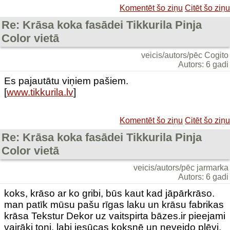
Komentēt šo ziņu
Citēt šo ziņu
Re: Krāsa koka fasādei Tikkurila Pinja
Color vietā
veicis/autors/pēc Cogito
Autors: 6 gadi
Es pajautātu viņiem pašiem.
[
www.tikkurila.lv
]
Komentēt šo ziņu
Citēt šo ziņu
Re: Krāsa koka fasādei Tikkurila Pinja
Color vietā
veicis/autors/pēc jarmarka
Autors: 6 gadi
koks, krāso ar ko gribi, būs kaut kad jāpārkrāso.
man patīk mūsu pašu rīgas laku un krāsu fabrikas
krāsa Tekstur Dekor uz vaitspirta bāzes.ir pieejami
vairāki toņi. labi iesūcas koksnē un neveido plēvi.