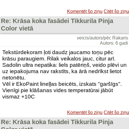
Komentēt šo ziņu
Citēt šo ziņu
Re: Krāsa koka fasādei Tikkurila Pinja
Color vietā
veicis/autors/pēc Rakaris
Autors: 6 gadi
Tekstūrdekoram ļoti daudz jaucamo toņu pēc
krāsu paraugiem. Rilak veikalos jauc, citur arī.
Sadolin ultra nepatika: liels patēriņš, veido plēvi un
uz iepakojuma nav rakstīts, ka ārā nedrīkst lietot
netonētu.
Vēl ir EkoPaint lineļļas beicēts, izskats "garšīgs".
Vienīgi pie klāšanas vides temperatūrai jābūt
vismaz +10C
Komentēt šo ziņu
Citēt šo ziņu
Re: Krāsa koka fasādei Tikkurila Pinja