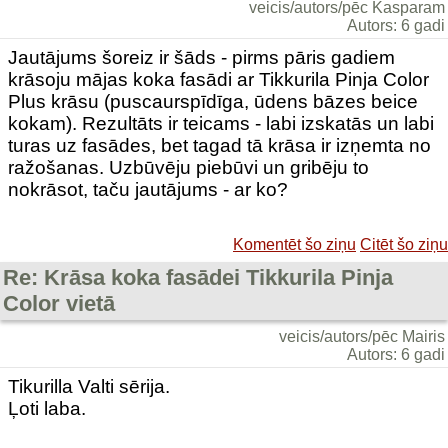
veicis/autors/pēc Kasparam
Autors: 6 gadi
Jautājums šoreiz ir šāds - pirms pāris gadiem
krāsoju mājas koka fasādi ar Tikkurila Pinja Color
Plus krāsu (puscaurspīdīga, ūdens bāzes beice
kokam). Rezultāts ir teicams - labi izskatās un labi
turas uz fasādes, bet tagad tā krāsa ir izņemta no
ražošanas. Uzbūvēju piebūvi un gribēju to
nokrāsot, taču jautājums - ar ko?
Komentēt šo ziņu
Citēt šo ziņu
Re: Krāsa koka fasādei Tikkurila Pinja
Color vietā
veicis/autors/pēc Mairis
Autors: 6 gadi
Tikurilla Valti sērija.
Ļoti laba.