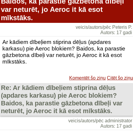
Baidos, ka parastie gāzbetona dībeļi
var neturēt, jo Aeroc it kā esot
mīkstāks.
veicis/autors/pēc Peteris P.
Autors: 17 gadi
Ar kādiem dībeļiem stiprina dēļus (apdares
karkasu) pie Aeroc blokiem? Baidos, ka parastie
gāzbetona dībeļi var neturēt, jo Aeroc it kā esot
mīkstāks.
Komentēt šo ziņu
Citēt šo ziņu
Re: Ar kādiem dībeļiem stiprina dēļus
(apdares karkasu) pie Aeroc blokiem?
Baidos, ka parastie gāzbetona dībeļi var
neturēt, jo Aeroc it kā esot mīkstāks.
veicis/autors/pēc administrator
Autors: 17 gadi