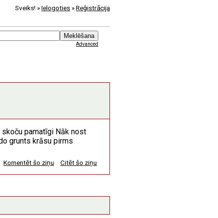
Sveiks! »
Ielogoties
»
Reģistrācija
Advanced
ot skoču pamatīgi Nāk nost
indo grunts krāsu pirms
Komentēt šo ziņu
Citēt šo ziņu