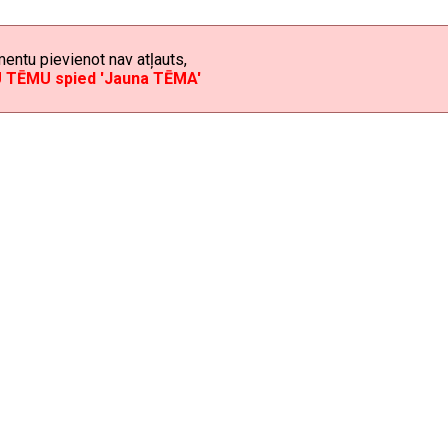
mentu pievienot nav atļauts,
U TĒMU spied 'Jauna TĒMA'