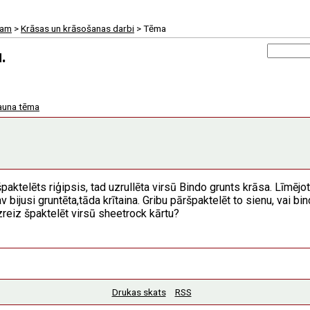
tam
>
Krāsas un krāsošanas darbi
> Tēma
.
auna tēma
paktelēts riģipsis, tad uzrullēta virsū Bindo grunts krāsa. Līmēj
 bijusi gruntēta,tāda krītaina. Gribu pāršpaktelēt to sienu, vai b
zreiz špaktelēt virsū sheetrock kārtu?
Drukas skats
RSS