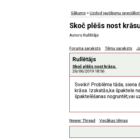
Sākums
>
Uzdod jautājumu speciālis
Skoč plēšs nost krāsu
Autors Rullētājs
Foruma saraksts
Tēmu saraksts
J
Rullētājs
Skoč plēšs nost krāsu.
26/06/2019 18:56
Sveiki! Problēma tāda; siena š
krāsa. Izskatās,ka špaktele nav
špaktelēšanas nogruntēt,vai u
Newer Thread
Vecākas tēmas