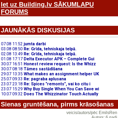
Iet uz Building.lv SĀKUMLAPU
FORUMS
JAUNĀKĀS DISKUSIJAS
Sienas gruntēšana, pirms krāsošanas
veicis/autors/pēc EmilsRen
Autors: 6 gadi