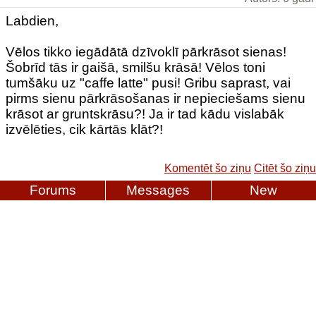
Labdien,
Vēlos tikko iegādātā dzīvoklī pārkrāsot sienas!
Šobrīd tās ir gaišā, smilšu krāsā! Vēlos toni
tumšāku uz "caffe latte" pusi! Gribu saprast, vai
pirms sienu pārkrāsošanas ir nepieciešams sienu
krāsot ar gruntskrāsu?! Ja ir tad kādu vislabāk
izvēlēties, cik kārtās klāt?!
Komentēt šo ziņu
Citēt šo ziņu
Forums
Messages
New