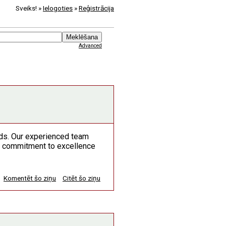
Sveiks! »
Ielogoties
»
Reģistrācija
Advanced
eds. Our experienced team
r commitment to excellence
Komentēt šo ziņu
Citēt šo ziņu