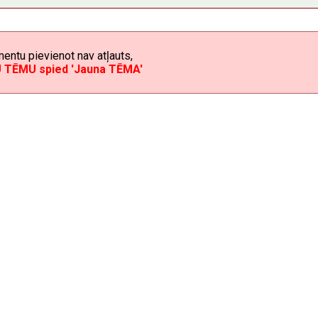
mentu pievienot nav atļauts,
U TĒMU spied 'Jauna TĒMA'