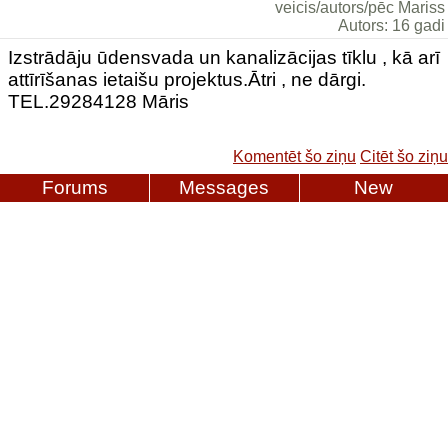
veicis/autors/pēc Mariss
Autors: 16 gadi
Izstrādāju ūdensvada un kanalizācijas tīklu , kā arī
attīrīšanas ietaišu projektus.Ātri , ne dārgi.
TEL.29284128 Māris
Komentēt šo ziņu
Citēt šo ziņu
Forums
Messages
New