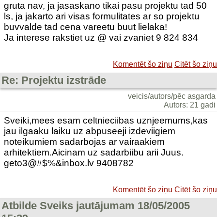
gruta nav, ja jasaskano tikai pasu projektu tad 50
ls, ja jakarto ari visas formulitates ar so projektu
buvvalde tad cena vareetu buut lielaka!
Ja interese rakstiet uz @ vai zvaniet 9 824 834
Komentēt šo ziņu
Citēt šo ziņu
Re: Projektu izstrāde
veicis/autors/pēc asgarda
Autors: 21 gadi
Sveiki,mees esam celtnieciibas uznjeemums,kas
jau ilgaaku laiku uz abpuseeji izdeviigiem
noteikumiem sadarbojas ar vairaakiem
arhitektiem.Aicinam uz sadarbiibu arii Juus.
geto3@#$%&inbox.lv 9408782
Komentēt šo ziņu
Citēt šo ziņu
Atbilde Sveiks jautājumam 18/05/2005