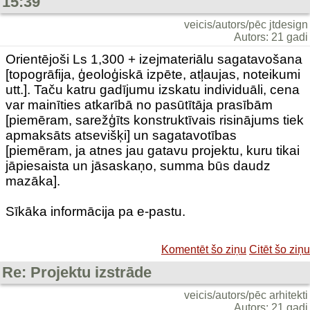
15:39
veicis/autors/pēc jtdesign
Autors: 21 gadi
Orientējoši Ls 1,300 + izejmateriālu sagatavošana
[topogrāfija, ģeoloģiskā izpēte, atļaujas, noteikumi
utt.]. Taču katru gadījumu izskatu individuāli, cena
var mainīties atkarībā no pasūtītāja prasībām
[piemēram, sarežģīts konstruktīvais risinājums tiek
apmaksāts atsevišķi] un sagatavotības
[piemēram, ja atnes jau gatavu projektu, kuru tikai
jāpiesaista un jāsaskaņo, summa būs daudz
mazāka].
Sīkāka informācija pa e-pastu.
Komentēt šo ziņu
Citēt šo ziņu
Re: Projektu izstrāde
veicis/autors/pēc arhitekti
Autors: 21 gadi