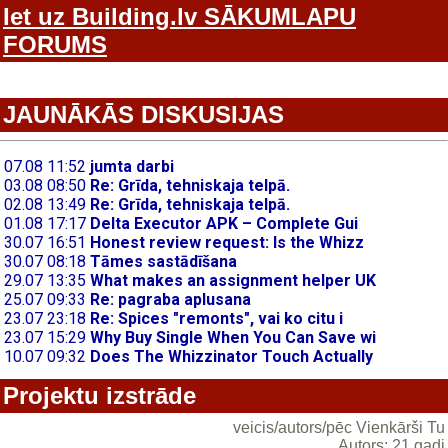
Iet uz Building.lv SĀKUMLAPU
FORUMS
JAUNĀKĀS DISKUSIJAS
Projektu izstrāde
veicis/autors/pēc Vienkārši Tu
Autors: 21 gadi