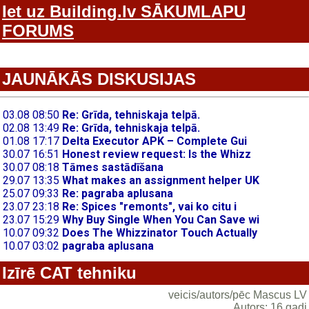
Iet uz Building.lv SĀKUMLAPU
FORUMS
JAUNĀKĀS DISKUSIJAS
Izīrē CAT tehniku
veicis/autors/pēc Mascus LV
Autors: 16 gadi