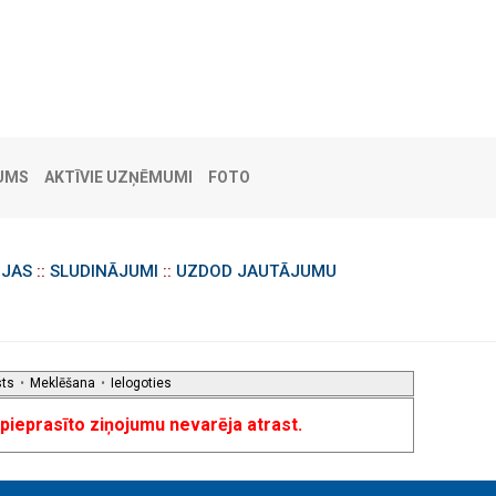
UMS
AKTĪVIE UZŅĒMUMI
FOTO
IJAS
::
SLUDINĀJUMI
::
UZDOD JAUTĀJUMU
sts
•
Meklēšana
•
Ielogoties
u pieprasīto ziņojumu nevarēja atrast.