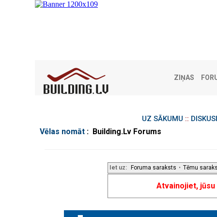
ZIŅAS
FOR
UZ SĀKUMU
::
DISKUS
Vēlas nomāt
: Building.Lv Forums
Iet uz:
Foruma saraksts
•
Tēmu sarak
Atvainojiet, jūs