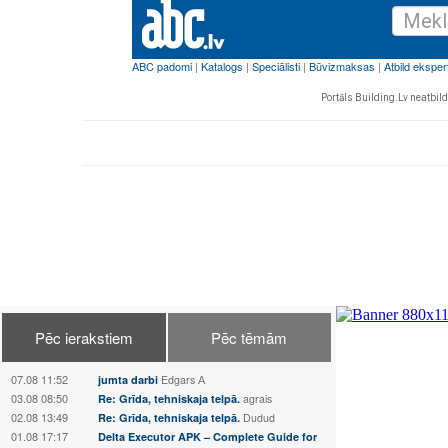
Portāls Building.Lv neatbild 
Pēc ierakstiem
Pēc tēmām
07.08 11:52
jumta darbi
Edgars А
03.08 08:50
Re: Grīda, tehniskaja telpā.
agrais
02.08 13:49
Re: Grīda, tehniskaja telpā.
Dudud
01.08 17:17
Delta Executor APK – Complete Guide for