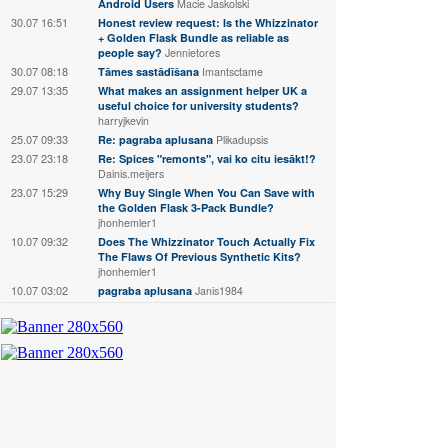
Android Users
Macie Jaskolski
30.07 16:51
Honest review request: Is the Whizzinator
+ Golden Flask Bundle as reliable as
people say?
Jennietores
30.07 08:18
Tāmes sastādīšana
Imantsctame
29.07 13:35
What makes an assignment helper UK a
useful choice for university students?
harryjkevin
25.07 09:33
Re: pagraba aplusana
Plikadupsis
23.07 23:18
Re: Spices "remonts", vai ko citu iesākt!?
Dainis.meijers
23.07 15:29
Why Buy Single When You Can Save with
the Golden Flask 3-Pack Bundle?
jhonhemler1
10.07 09:32
Does The Whizzinator Touch Actually Fix
The Flaws Of Previous Synthetic Kits?
jhonhemler1
10.07 03:02
pagraba aplusana
Janis1984