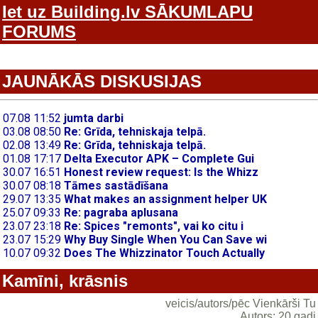
Iet uz Building.lv SĀKUMLAPU
FORUMS
JAUNĀKĀS DISKUSIJAS
Kamīni, krāsnis
veicis/autors/pēc Vienkārši Tu
Autors: 20 gadi