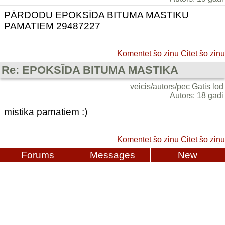
PĀRDODU EPOKSĪDA BITUMA MASTIKU
PAMATIEM 29487227
Komentēt šo ziņu
Citēt šo ziņu
Re: EPOKSĪDA BITUMA MASTIKA
veicis/autors/pēc Gatis lod
Autors: 18 gadi
mistika pamatiem :)
Komentēt šo ziņu
Citēt šo ziņu
Forums
Messages
New