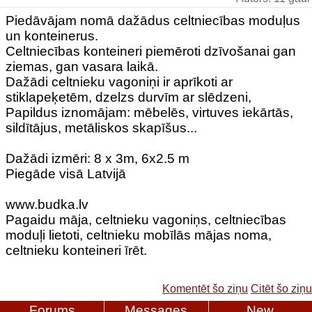
Piedāvājam nomā dažādus celtniecības moduļus
un konteinerus.
Celtniecības konteineri piemēroti dzīvošanai gan
ziemas, gan vasara laikā.
Dažādi celtnieku vagoniņi ir aprīkoti ar
stiklapeķetēm, dzelzs durvīm ar slēdzeni,
Papildus iznomājam: mēbelēs, virtuves iekārtās,
sildītājus, metāliskos skapīšus...
Dažādi izmēri: 8 x 3m, 6x2.5 m
Piegāde visā Latvijā
www.budka.lv
Pagaidu māja, celtnieku vagoniņs, celtniecības
moduļi lietoti, celtnieku mobīlās mājas noma,
celtnieku konteineri īrēt.
Komentēt šo ziņu
Citēt šo ziņu
Forums
Messages
New