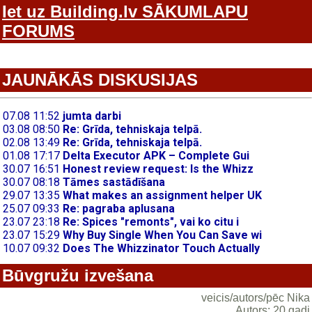
Iet uz Building.lv SĀKUMLAPU
FORUMS
JAUNĀKĀS DISKUSIJAS
Būvgružu izvešana
veicis/autors/pēc Nika
Autors: 20 gadi