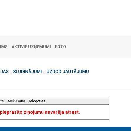
UMS
AKTĪVIE UZŅĒMUMI
FOTO
IJAS
::
SLUDINĀJUMI
::
UZDOD JAUTĀJUMU
sts
•
Meklēšana
•
Ielogoties
u pieprasīto ziņojumu nevarēja atrast.