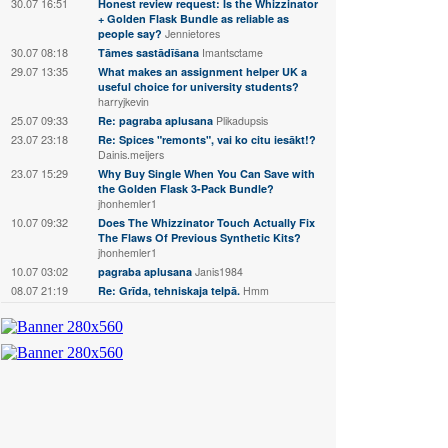
30.07 16:51
Honest review request: Is the Whizzinator
+ Golden Flask Bundle as reliable as
people say?
Jennietores
30.07 08:18
Tāmes sastādīšana
Imantsctame
29.07 13:35
What makes an assignment helper UK a
useful choice for university students?
harryjkevin
25.07 09:33
Re: pagraba aplusana
Plikadupsis
23.07 23:18
Re: Spices "remonts", vai ko citu iesākt!?
Dainis.meijers
23.07 15:29
Why Buy Single When You Can Save with
the Golden Flask 3-Pack Bundle?
jhonhemler1
10.07 09:32
Does The Whizzinator Touch Actually Fix
The Flaws Of Previous Synthetic Kits?
jhonhemler1
10.07 03:02
pagraba aplusana
Janis1984
08.07 21:19
Re: Grīda, tehniskaja telpā.
Hmm