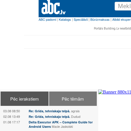
Portāls Building.Lv neatbild 
Pēc ierakstiem
Pēc tēmām
03.08 08:50
Re: Grīda, tehniskaja telpā.
agrais
02.08 13:49
Re: Grīda, tehniskaja telpā.
Dudud
01.08 17:17
Delta Executor APK – Complete Guide for
Android Users
Macie Jaskolski