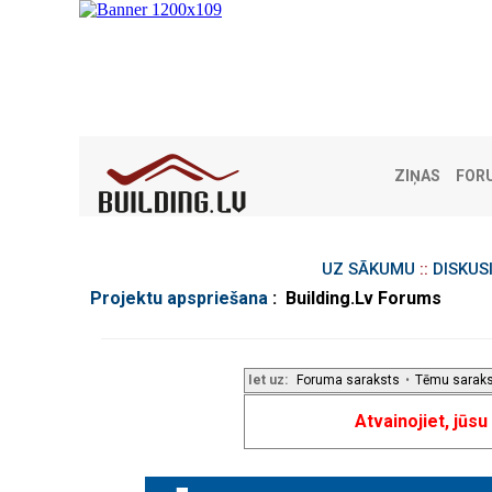
ZIŅAS
FOR
UZ SĀKUMU
::
DISKUS
Projektu apspriešana
: Building.Lv Forums
Iet uz:
Foruma saraksts
•
Tēmu sarak
Atvainojiet, jūs