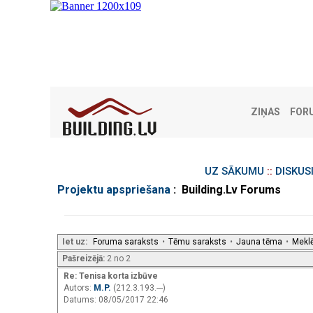
ZIŅAS
FOR
UZ SĀKUMU
::
DISKUS
Projektu apspriešana
: Building.Lv Forums
Iet uz:
Foruma saraksts
•
Tēmu saraksts
•
Jauna tēma
•
Mekl
Pašreizējā:
2 no 2
Re: Tenisa korta izbūve
Autors:
M.P.
(212.3.193.---)
Datums: 08/05/2017 22:46