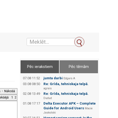
Pēc ierakstiem
Pēc tēmām
07.08 11:52
jumta darbi
Edgars А
03.08 08:50
Re: Grīda, tehniskaja telpā.
agrais
ā
•
Nākošā
02.08 13:49
Re: Grīda, tehniskaja telpā.
iekšējā
1
2
Dudud
01.08 17:17
Delta Executor APK – Complete
Guide for Android Users
Macie
Jaskolski
30.07 16:51
Honest review request: Is the