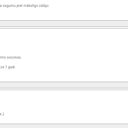
ta segumu pret mākslīgo zālāju.
pirms sezonas.
dze 7 gadi.
 ;)