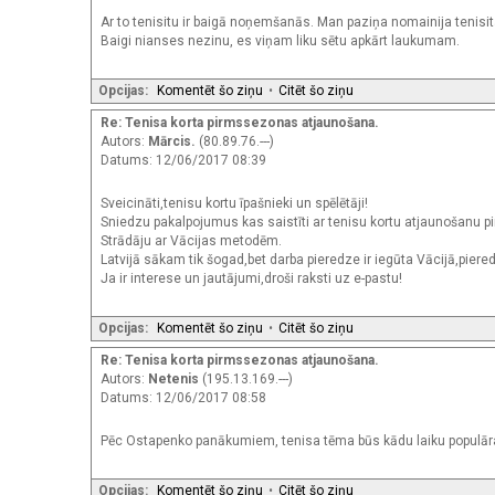
Ar to tenisitu ir baigā noņemšanās. Man paziņa nomainija tenisi
Baigi nianses nezinu, es viņam liku sētu apkārt laukumam.
Opcijas:
Komentēt šo ziņu
•
Citēt šo ziņu
Re: Tenisa korta pirmssezonas atjaunošana.
Autors:
Mārcis.
(80.89.76.---)
Datums: 12/06/2017 08:39
Sveicināti,tenisu kortu īpašnieki un spēlētāji!
Sniedzu pakalpojumus kas saistīti ar tenisu kortu atjaunošanu 
Strādāju ar Vācijas metodēm.
Latvijā sākam tik šogad,bet darba pieredze ir iegūta Vācijā,piere
Ja ir interese un jautājumi,droši raksti uz e-pastu!
Opcijas:
Komentēt šo ziņu
•
Citēt šo ziņu
Re: Tenisa korta pirmssezonas atjaunošana.
Autors:
Netenis
(195.13.169.---)
Datums: 12/06/2017 08:58
Pēc Ostapenko panākumiem, tenisa tēma būs kādu laiku populāra
Opcijas:
Komentēt šo ziņu
•
Citēt šo ziņu