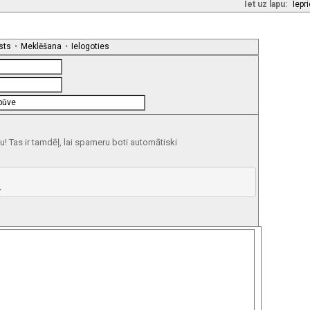
Iet uz lapu:
Iepr
sts
•
Meklēšana
•
Ielogoties
 Tas ir tamdēļ, lai spameru boti automātiski
 

 

 

 

 

 

* 