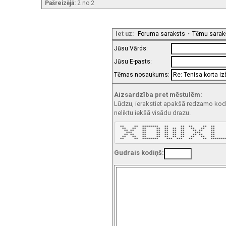
Pašreizējā:
2 no 2
Iet uz:
Foruma saraksts
•
Tēmu sarak
Jūsu Vārds:
Jūsu E-pasts:
Tēmas nosaukums:
Aizsardzība pret mēstulēm:
Lūdzu, ierakstiet apakšā redzamo kodu!
neliktu iekšā visādu drazu.
 **     **  ********   **      **  **     **  **      
  **   **   **     **  **  **  **   **   **   **      
   ** **    **     **  **  **  **    ** **    **      
    ***     **     **  **  **  **     ***     **      
   ** **    **     **  **  **  **    ** **    **      
  **   **   **     **  **  **  **   **   **   **      
 **     **  ********    ***  ***   **     **  *******
Gudrais kodiņš: