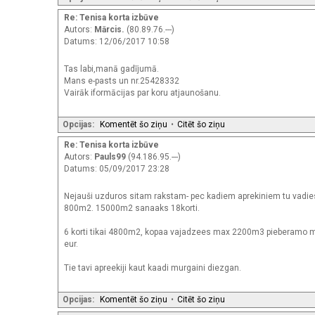
Re: Tenisa korta izbūve
Autors:
Mārcis.
(80.89.76.---)
Datums: 12/06/2017 10:58
Tas labi,manā gadījumā.
Mans e-pasts un nr.25428332
Vairāk iformācijas par koru atjaunošanu.
Opcijas:
Komentēt šo ziņu
•
Citēt šo ziņu
Re: Tenisa korta izbūve
Autors:
Pauls99
(94.186.95.---)
Datums: 05/09/2017 23:28
Nejauši uzduros sitam rakstam- pec kadiem aprekiniem tu vadies
800m2. 15000m2 sanaaks 18korti.
6 korti tikai 4800m2, kopaa vajadzees max 2200m3 pieberamo m
eur.
Tie tavi apreekiji kaut kaadi murgaini diezgan.
Opcijas:
Komentēt šo ziņu
•
Citēt šo ziņu