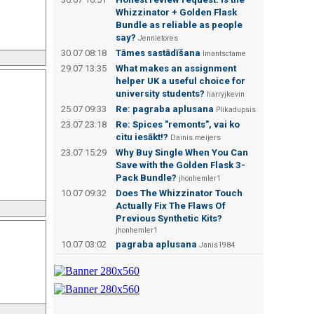
Whizzinator + Golden Flask
Bundle as reliable as people
say?
Jennietores
30.07 08:18
Tāmes sastādīšana
Imantsctame
29.07 13:35
What makes an assignment
helper UK a useful choice for
university students?
harryjkevin
25.07 09:33
Re: pagraba aplusana
Plikadupsis
23.07 23:18
Re: Spices "remonts", vai ko
citu iesākt!?
Dainis.meijers
23.07 15:29
Why Buy Single When You Can
Save with the Golden Flask 3-
Pack Bundle?
jhonhemler1
10.07 09:32
Does The Whizzinator Touch
Actually Fix The Flaws Of
Previous Synthetic Kits?
jhonhemler1
10.07 03:02
pagraba aplusana
Janis1984