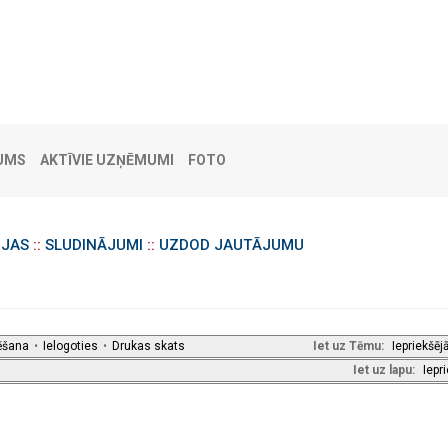
UMS
AKTĪVIE UZŅĒMUMI
FOTO
IJAS
::
SLUDINĀJUMI
::
UZDOD JAUTĀJUMU
ēšana
•
Ielogoties
•
Drukas skats
Iet uz Tēmu:
Iepriekšēj
Iet uz lapu:
Iepr