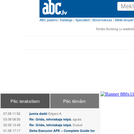
Portāls Building.Lv neatbild 
Pēc ierakstiem
Pēc tēmām
07.08 11:52
jumta darbi
Edgars А
03.08 08:50
Re: Grīda, tehniskaja telpā.
agrais
02.08 13:49
Re: Grīda, tehniskaja telpā.
Dudud
01.08 17:17
Delta Executor APK – Complete Guide for