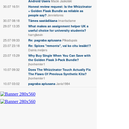
Android Users
Macie Jaskolski
30.07 16:51
Honest review request: Is the Whizzinator
+ Golden Flask Bundle as reliable as
people say?
Jennietores
30.07 08:18
Tāmes sastādīšana
Imantsctame
29.07 13:35
What makes an assignment helper UK a
useful choice for university students?
harryjkevin
25.07 09:33
Re: pagraba aplusana
Plikadupsis
23.07 23:18
Re: Spices "remonts", vai ko citu iesākt!?
Dainis.meijers
23.07 15:29
Why Buy Single When You Can Save with
the Golden Flask 3-Pack Bundle?
jhonhemler1
10.07 09:32
Does The Whizzinator Touch Actually Fix
The Flaws Of Previous Synthetic Kits?
jhonhemler1
10.07 03:02
pagraba aplusana
Janis1984