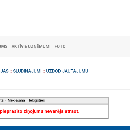
UMS
AKTĪVIE UZŅĒMUMI
FOTO
IJAS
::
SLUDINĀJUMI
::
UZDOD JAUTĀJUMU
sts
•
Meklēšana
•
Ielogoties
u pieprasīto ziņojumu nevarēja atrast.