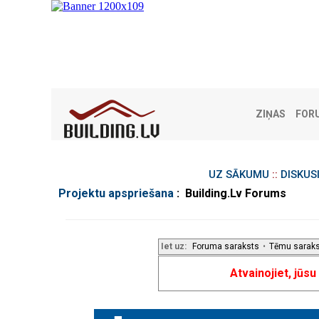
ZIŅAS
FOR
UZ SĀKUMU
::
DISKUS
Projektu apspriešana
: Building.Lv Forums
Iet uz:
Foruma saraksts
•
Tēmu sarak
Atvainojiet, jūs