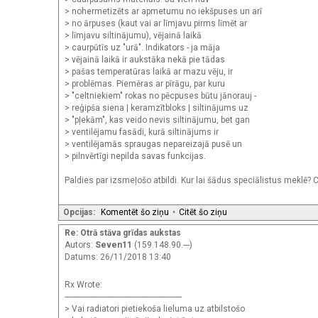
> nohermetizēts ar apmetumu no iekšpuses un arī
> no ārpuses (kaut vai ar līmjavu pirms līmēt ar
> līmjavu siltinājumu), vējainā laikā
> caurpūtīs uz "urā". Indikators - ja māja
> vējainā laikā ir aukstāka nekā pie tādas
> pašas temperatūras laikā ar mazu vēju, ir
> problēmas. Piemēras ar pīrāgu, par kuru
> "celtniekiem" rokas no pēcpuses būtu jānorauj -
> reģipša siena | keramzītbloks | siltinājums uz
> "pļekām", kas veido nevis siltinājumu, bet gan
> ventilējamu fasādi, kurā siltinājums ir
> ventilējamās spraugas nepareizajā pusē un
> pilnvērtīgi nepilda savas funkcijas.
Paldies par izsmeļošo atbildi. Kur lai šādus speciālistus meklē?
Opcijas:
Komentēt šo ziņu
•
Citēt šo ziņu
Re: Otrā stāva grīdas aukstas
Autors:
Seven11
(159.148.90.---)
Datums: 26/11/2018 13:40
Rx Wrote:
-------------------------------------------------------
> Vai radiatori pietiekoša lieluma uz atbilstošo