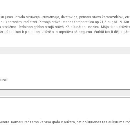
 jums. Ir tāda situācija - privātmāja, divstāvīga, pirmais stāvs keramzītbloki, ot
jas uz terasēm, radiatori. Pirmajā stāvā istabas temperatūra ap 21,5 augšā 19. Kur
a problēma - ledainas grīdas otrajā stāvā. Kā siltinātas - nezinu. Māja tika uzbūvē
 kļūdas kas ir pieļautas izbūvējot starpstāvu pārsegumu. Varbūt tas it dēļ izejā
umiem.
a saņemta. Kamerā redzams ka visa grīda ir auksta, bet no kurienes tas aukstums rod