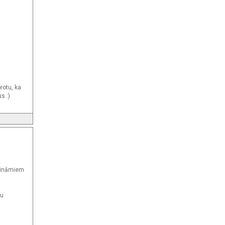
protu, ka
s :)
urināmiem
ru