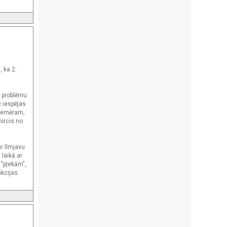
, ka 2.
o problēmu
c iespējas
Piemēram,
mircis no
r līmjavu
 laikā ar
 "pļekām",
kcijas.