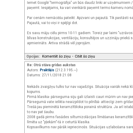
Iemet Googlē "termogrāfija" un būs daudz linki ar uzņēmumiem / c
paņemt. Iespējams, ka vari vienkārši paņemt termo kameru nomā, ja
Par cenām nemācēšu pateikt. Apzvani un pajautā. Tik pastāsti savu
Pajautā, vai to viņi ir spējīgi dot.
Es savu māju cēlu pirms 10-11 gadiem. Toreiz par laimi "uzrāvos"
blīvas konstrukcijas, ventilāciju, konsultējos un uzzināju priek
apmierināts. Artiva strādā vēl joprojām.
Opcijas:
Komentēt šo ziņu
•
Citēt šo ziņu
Re: Otrā stāva grīdas aukstas
Autors:
Praktiķis
(212.3.195.---)
Datums: 27/11/2018 21:08
Nekāds zvaigžņu tulks tur nav vajadzīgs. Situācija vairāk nekā kl
kopums.
Pirmā klasika- pārseguma siju gali izlaisti cauri mūrim un nav pi
Pārsegumā vate ielikta neaizpildot to pilnībā- attiecīgi zem grīda
Trešā-jau pieminētā keramzītbloka porainā struktūra. Ja arī istab
to nav pat šaubu.
2008 gadā pirms fasādes siltumizolācijas līmēšanas keramzītbloka
līmēta uz "pļekām"-tā ir ceturtā klasika.
Kopsavilkums nav pārāk iepriecinošs. Situācijas uzlabošana sare