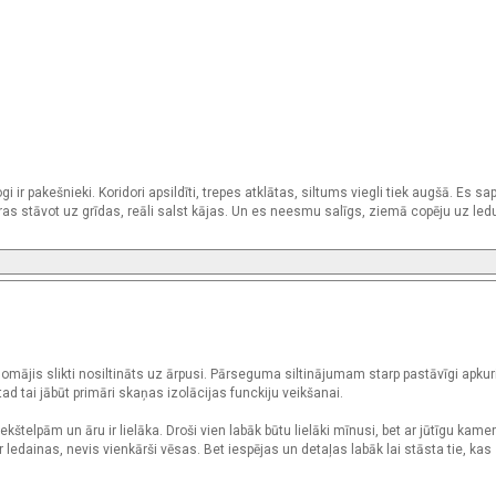
gi ir pakešnieki. Koridori apsildīti, trepes atklātas, siltums viegli tiek augšā. Es sa
s stāvot uz grīdas, reāli salst kājas. Un es neesmu salīgs, ziemā copēju uz ledu
u domājis slikti nosiltināts uz ārpusi. Pārseguma siltinājumam starp pastāvīgi apk
ad tai jābūt primāri skaņas izolācijas funckiju veikšanai.
kštelpām un āru ir lielāka. Droši vien labāk būtu lielāki mīnusi, bet ar jūtīgu kame
 ir ledainas, nevis vienkārši vēsas. Bet iespējas un detaļas labāk lai stāsta tie, kas