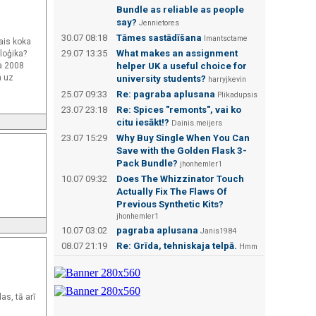
Bundle as reliable as people
say?
Jennietores
30.07 08:18
Tāmes sastādīšana
Imantsctame
rais koka
29.07 13:35
What makes an assignment
 loģika?
ta 2008
helper UK a useful choice for
m uz
university students?
harryjkevin
25.07 09:33
Re: pagraba aplusana
Plikadupsis
23.07 23:18
Re: Spices "remonts", vai ko
citu iesākt!?
Dainis.meijers
23.07 15:29
Why Buy Single When You Can
Save with the Golden Flask 3-
Pack Bundle?
jhonhemler1
10.07 09:32
Does The Whizzinator Touch
Actually Fix The Flaws Of
Previous Synthetic Kits?
jhonhemler1
10.07 03:02
pagraba aplusana
Janis1984
08.07 21:19
Re: Grīda, tehniskaja telpā.
Hmm
as, tā arī