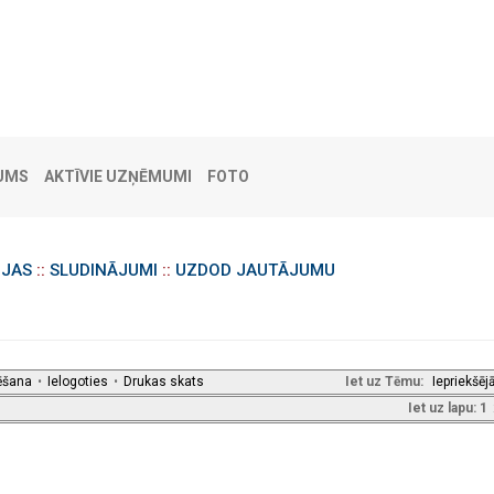
UMS
AKTĪVIE UZŅĒMUMI
FOTO
IJAS
::
SLUDINĀJUMI
::
UZDOD JAUTĀJUMU
ēšana
•
Ielogoties
•
Drukas skats
Iet uz Tēmu:
Iepriekšēj
Iet uz lapu:
1