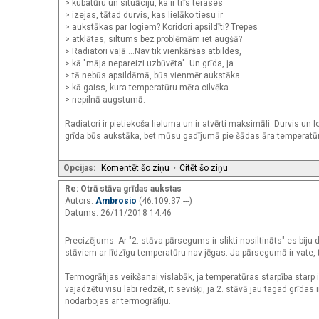
> kubatūru un situāciju, ka ir trīs terases
> izejas, tātad durvis, kas lielāko tiesu ir
> aukstākas par logiem? Koridori apsildīti? Trepes
> atklātas, siltums bez problēmām iet augšā?
> Radiatori vaļā....Nav tik vienkāršas atbildes,
> kā "māja nepareizi uzbūvēta". Un grīda, ja
> tā nebūs apsildāmā, būs vienmēr aukstāka
> kā gaiss, kura temperatūru mēra cilvēka
> nepilnā augstumā.
Radiatori ir pietiekoša lieluma un ir atvērti maksimāli. Durvis un lo
grīda būs aukstāka, bet mūsu gadījumā pie šādas āra temperatūra
Opcijas:
Komentēt šo ziņu
•
Citēt šo ziņu
Re: Otrā stāva grīdas aukstas
Autors:
Ambrosio
(46.109.37.---)
Datums: 26/11/2018 14:46
Precizējums. Ar "2. stāva pārsegums ir slikti nosiltināts" es bij
stāviem ar līdzīgu temperatūru nav jēgas. Ja pārsegumā ir vate, t
Termogrāfijas veikšanai vislabāk, ja temperatūras starpība starp ie
vajadzētu visu labi redzēt, it sevišķi, ja 2. stāvā jau tagad grīdas
nodarbojas ar termogrāfiju.