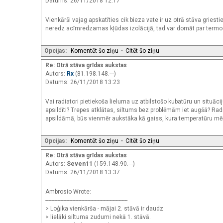
Datums: 26/11/2018 12:17
Vienkārši vajag apskatīties cik bieza vate ir uz otrā stāva griest
neredz acīmredzamas kļūdas izolācijā, tad var domāt par termog
Opcijas:
Komentēt šo ziņu
•
Citēt šo ziņu
Re: Otrā stāva grīdas aukstas
Autors:
Rx
(81.198.148.---)
Datums: 26/11/2018 13:23
Vai radiatori pietiekoša lieluma uz atbilstošo kubatūru un situāciju
apsildīti? Trepes atklātas, siltums bez problēmām iet augšā? Radia
apsildāmā, būs vienmēr aukstāka kā gaiss, kura temperatūru mē
Opcijas:
Komentēt šo ziņu
•
Citēt šo ziņu
Re: Otrā stāva grīdas aukstas
Autors:
Seven11
(159.148.90.---)
Datums: 26/11/2018 13:37
Ambrosio Wrote:
-------------------------------------------------------
> Loģika vienkārša - mājai 2. stāvā ir daudz
> lielāki siltuma zudumi nekā 1. stāvā.