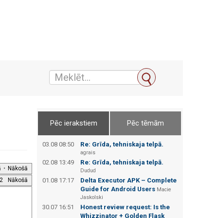
Pēc ierakstiem
Pēc tēmām
03.08 08:50
Re: Grīda, tehniskaja telpā.
agrais
02.08 13:49
Re: Grīda, tehniskaja telpā.
ā
•
Nākošā
Dudud
2
Nākošā
01.08 17:17
Delta Executor APK – Complete
Guide for Android Users
Macie
Jaskolski
30.07 16:51
Honest review request: Is the
Whizzinator + Golden Flask