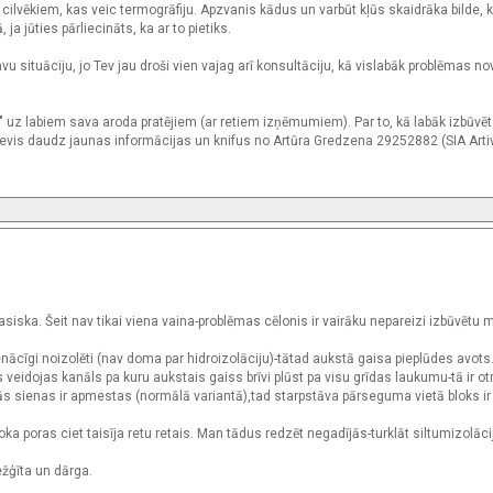
ilvēkiem, kas veic termogrāfiju. Apzvanis kādus un varbūt kļūs skaidrāka bilde, k
 jūties pārliecināts, ka ar to pietiks.
 situāciju, jo Tev jau droši vien vajag arī konsultāciju, kā vislabāk problēmas nov
 uz labiem sava aroda pratējiem (ar retiem izņēmumiem). Par to, kā labāk izbūvēt
š sevis daudz jaunas informācijas un knifus no Artūra Gredzena 29252882 (SIA Artiv
asiska. Šeit nav tikai viena vaina-problēmas cēlonis ir vairāku nepareizi izbūvētu
enācīgi noizolēti (nav doma par hidroizolāciju)-tātad aukstā gaisa pieplūdes avots
s veidojas kanāls pa kuru aukstais gaiss brīvi plūst pa visu grīdas laukumu-tā ir otr
ās sienas ir apmestas (normālā variantā),tad starpstāva pārseguma vietā bloks ir 
 poras ciet taisīja retu retais. Man tādus redzēt negadījās-turklāt siltumizolācij
žģīta un dārga.