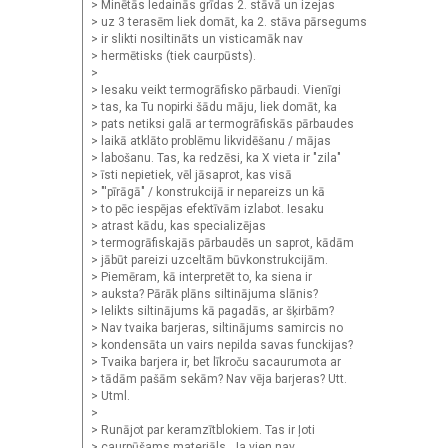
> Minētās ledainās grīdas 2. stāvā un izejas
> uz 3 terasēm liek domāt, ka 2. stāva pārsegums
> ir slikti nosiltināts un visticamāk nav
> hermētisks (tiek caurpūsts).
>
> Iesaku veikt termogrāfisko pārbaudi. Vienīgi
> tas, ka Tu nopirki šādu māju, liek domāt, ka
> pats netiksi galā ar termogrāfiskās pārbaudes
> laikā atklāto problēmu likvidēšanu / mājas
> labošanu. Tas, ka redzēsi, ka X vieta ir "zila"
> īsti nepietiek, vēl jāsaprot, kas visā
> "'pīrāgā" / konstrukcijā ir nepareizs un kā
> to pēc iespējas efektīvām izlabot. Iesaku
> atrast kādu, kas specializējas
> termogrāfiskajās pārbaudēs un saprot, kādām
> jābūt pareizi uzceltām būvkonstrukcijām.
> Piemēram, kā interpretēt to, ka siena ir
> auksta? Pārāk plāns siltinājuma slānis?
> Ielikts siltinājums kā pagadās, ar šķirbām?
> Nav tvaika barjeras, siltinājums samircis no
> kondensāta un vairs nepilda savas funckijas?
> Tvaika barjera ir, bet līkroču sacaurumota ar
> tādām pašām sekām? Nav vēja barjeras? Utt.
> Utml.
>
> Runājot par keramzītblokiem. Tas ir ļoti
> caurpūšams materiāls. Ja vien nav