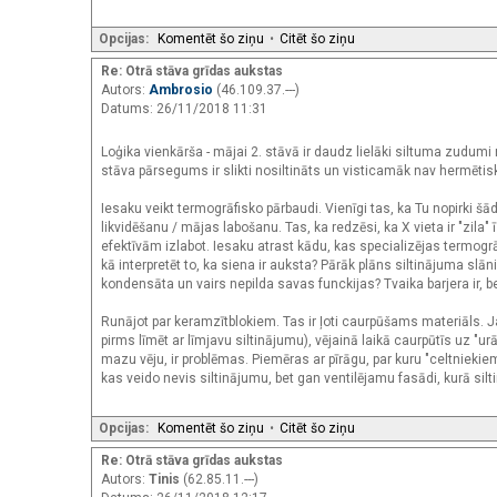
Opcijas:
Komentēt šo ziņu
•
Citēt šo ziņu
Re: Otrā stāva grīdas aukstas
Autors:
Ambrosio
(46.109.37.---)
Datums: 26/11/2018 11:31
Loģika vienkārša - mājai 2. stāvā ir daudz lielāki siltuma zudumi
stāva pārsegums ir slikti nosiltināts un visticamāk nav hermētisk
Iesaku veikt termogrāfisko pārbaudi. Vienīgi tas, ka Tu nopirki š
likvidēšanu / mājas labošanu. Tas, ka redzēsi, ka X vieta ir "zila" ī
efektīvām izlabot. Iesaku atrast kādu, kas specializējas termog
kā interpretēt to, ka siena ir auksta? Pārāk plāns siltinājuma slā
kondensāta un vairs nepilda savas funckijas? Tvaika barjera ir,
Runājot par keramzītblokiem. Tas ir ļoti caurpūšams materiāls. 
pirms līmēt ar līmjavu siltinājumu), vējainā laikā caurpūtīs uz "ur
mazu vēju, ir problēmas. Piemēras ar pīrāgu, par kuru "celtniekie
kas veido nevis siltinājumu, bet gan ventilējamu fasādi, kurā sil
Opcijas:
Komentēt šo ziņu
•
Citēt šo ziņu
Re: Otrā stāva grīdas aukstas
Autors:
Tinis
(62.85.11.---)