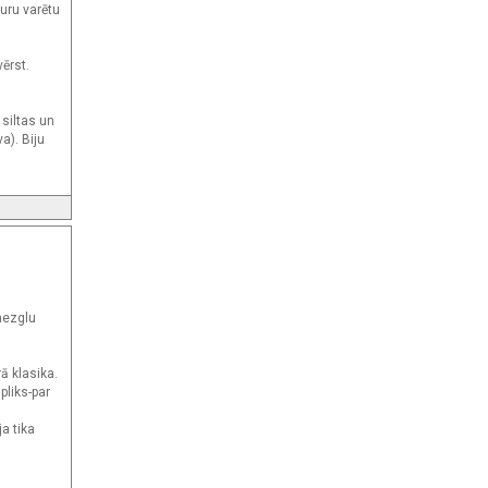
uru varētu
ērst.
 siltas un
a). Biju
 mezglu
.
ā klasika.
pliks-par
a tika