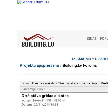
ZIŅAS
FOR
UZ SĀKUMU
::
DISKUS
Projektu apspriešana
: Building.Lv Forums
Iet uz:
Foruma saraksts
•
Tēmu saraksts
•
Jauna tēma
•
Mekl
Pašreizējā:
1 no 2
Otrā stāva grīdas aukstas
Autors:
Seven11
(159.148.90.---)
Datums: 26/11/2018 10:18