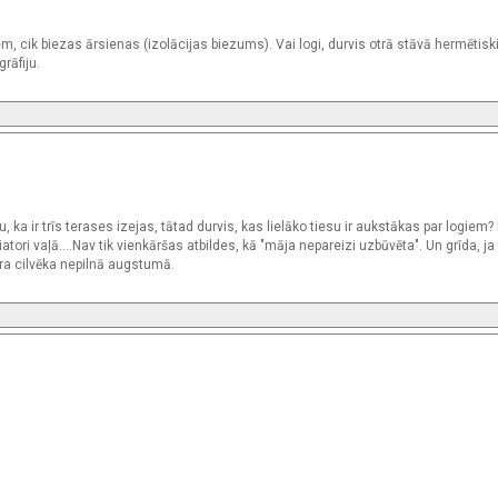
iem, cik biezas ārsienas (izolācijas biezums). Vai logi, durvis otrā stāvā hermētiski
rāfiju.
, ka ir trīs terases izejas, tātad durvis, kas lielāko tiesu ir aukstākas par logiem? 
tori vaļā....Nav tik vienkāršas atbildes, kā "māja nepareizi uzbūvēta". Un grīda, ja
ra cilvēka nepilnā augstumā.