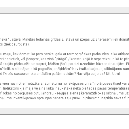
 nekā 1. stāvā. Minētās ledainās grīdas 2. stāvā un izejas uz 3 terasēm liek domāt
s (tiek caurpūsts).
ādu māju, liek domāt, ka pats netiksi galā ar termogrāfiskās pārbaudes laikā atklāt
sti nepietiek, vēl jāsaprot, kas visā "'pīrāgā" / konstrukcijā ir nepareizs un kā to pē
rāfiskajās pārbaudēs un saprot, kādām jābūt pareizi uzceltām būvkonstrukcijām. 
nis? Ielikts siltinājums kā pagadās, ar šķirbām? Nav tvaika barjeras, siltinājums sa
 bet līkroču sacaurumota ar tādām pašām sekām? Nav vēja barjeras? Utt. Utml.
Ja vien nav nohermetizēts ar apmetumu no iekšpuses un arī no ārpuses (kaut vai a
ā". Indikators - ja māja vējainā laikā ir aukstāka nekā pie tādas pašas temperatūras
m" rokas no pēcpuses būtu jānorauj - reģipša siena | keramzītbloks | siltinājums uz
tinājums ir ventilējamās spraugas nepareizajā pusē un pilnvērtīgi nepilda savas fun