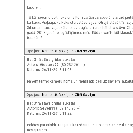
Labdien!
Tā kā neesmu celtnieks un siltumizolācijas speciālists tad jautāšu
karkass. Pieļauju, ka koka starpstāvu sijas. Otrajā stāvā trīs ize
Siltumam taču vajadzētu iet uz augšu un piesildīt otro stāvu. Otr
gadā. 2013 gadā to iegādājāmies mēs. Kādas varētu būt klasiskās
terasēm?
Opcijas:
Komentēt šo ziņu
•
Citēt šo ziņu
Re: Otrā stāva grīdas aukstas
Autors:
Viesturs77.
(80.232.201.---)
Datums: 26/11/2018 11:08
paņem termo kameru noma un radīsi atbildes uz saviem jautāj
Opcijas:
Komentēt šo ziņu
•
Citēt šo ziņu
Re: Otrā stāva grīdas aukstas
Autors:
Seven11
(159.148.90.---)
Datums: 26/11/2018 11:22
Paldies par atbildi. Tas jau tika izdarīts un atbilde tā arī netik
nesapratām