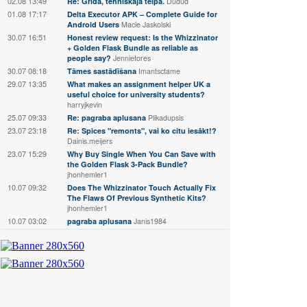
02.08 13:49
Re: Grīda, tehniskaja telpā.
Dudud
01.08 17:17
Delta Executor APK – Complete Guide for
Android Users
Macie Jaskolski
30.07 16:51
Honest review request: Is the Whizzinator
+ Golden Flask Bundle as reliable as
people say?
Jennietores
30.07 08:18
Tāmes sastādīšana
Imantsctame
29.07 13:35
What makes an assignment helper UK a
useful choice for university students?
harryjkevin
25.07 09:33
Re: pagraba aplusana
Plikadupsis
23.07 23:18
Re: Spices "remonts", vai ko citu iesākt!?
Dainis.meijers
23.07 15:29
Why Buy Single When You Can Save with
the Golden Flask 3-Pack Bundle?
jhonhemler1
10.07 09:32
Does The Whizzinator Touch Actually Fix
The Flaws Of Previous Synthetic Kits?
jhonhemler1
10.07 03:02
pagraba aplusana
Janis1984