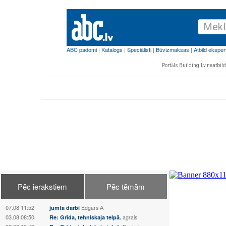
Portāls Building.Lv neatbild 
Pēc ierakstiem
Pēc tēmām
07.08 11:52
jumta darbi
Edgars А
03.08 08:50
Re: Grīda, tehniskaja telpā.
agrais