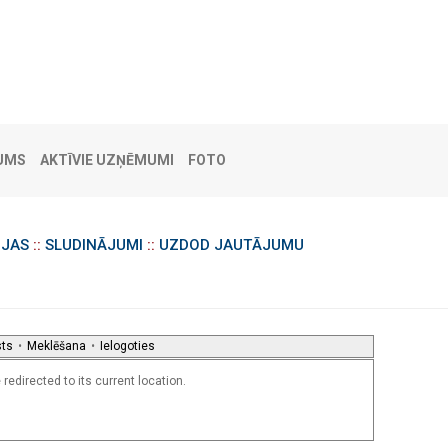
UMS
AKTĪVIE UZŅĒMUMI
FOTO
IJAS
::
SLUDINĀJUMI
::
UZDOD JAUTĀJUMU
sts
•
Meklēšana
•
Ielogoties
redirected to its current location.