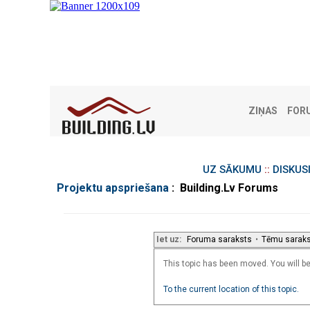
ZIŅAS
FOR
UZ SĀKUMU
::
DISKUS
Projektu apspriešana
: Building.Lv Forums
Iet uz:
Foruma saraksts
•
Tēmu sarak
This topic has been moved. You will be 
To the current location of this topic.