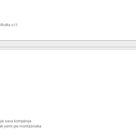
icēta u.t.t.
cijai sava kompānija.
labāk ņemt pie montāžnieka.