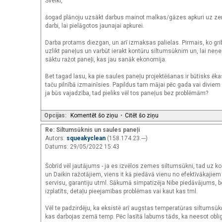
Sveiki,
šogad plānoju uzsākt darbus mainot malkas/gāzes apkuri uz zeme
darbi, lai pielāgotos jaunajai apkurei.
Darba protams diezgan, un arī izmaksas palielas. Pirmais, ko grib
uzlikt paneļus un varbūt ierakt kontūru siltumsūknim un, lai neņ
sāktu ražot paneļi, kas jau sanāk ekonomija.
Bet tagad lasu, ka pie saules paneļu projektēšanas ir būtisks ēka
taču pilnībā izmainīsies. Papildus tam mājai pēc gada vai diviem v
ja būs vajadzība, tad pieliks vēl tos paneļus bez problēmām?
Opcijas:
Komentēt šo ziņu
•
Citēt šo ziņu
Re: Siltumsūknis un saules paneļi
Autors:
squeakyclean
(158.174.23.---)
Datums: 29/05/2022 15:43
Šobrīd vēl jautājums - ja es izvēlos zemes siltumsūkni, tad uz ko 
un Daikin ražotājiem, viens it kā piedāvā vienu no efektīvākajie
servisu, garantiju utml. Sākumā simpatizēja Nibe piedāvājums, bet
izplatīts, detaļu pieejamības problēmas vai kaut kas tml.
Vēl te padzirdēju, ka eksistē arī augstas temperatūras siltumsūk
kas darbojas zemā temp. Pēc lasītā labums tāds, ka neesot obligāti 