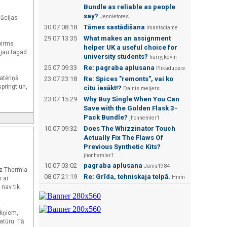
Bundle as reliable as people
say?
Jennietores
vācijas
30.07 08:18
Tāmes sastādīšana
Imantsctame
29.07 13:35
What makes an assignment
pirms
helper UK a useful choice for
 jau tagad
university students?
harryjkevin
25.07 09:33
Re: pagraba aplusana
Plikadupsis
atēriņš
23.07 23:18
Re: Spices "remonts", vai ko
springt un,
citu iesākt!?
Dainis.meijers
23.07 15:29
Why Buy Single When You Can
Save with the Golden Flask 3-
Pack Bundle?
jhonhemler1
10.07 09:32
Does The Whizzinator Touch
Actually Fix The Flaws Of
Previous Synthetic Kits?
jhonhemler1
10.07 03:02
pagraba aplusana
Janis1984
 uz Thermia
08.07 21:19
Re: Grīda, tehniskaja telpā.
Hmm
m ar
 nav tik
ūkņiem,
ratūru. Tā