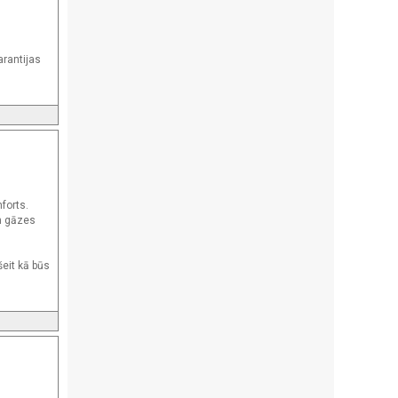
arantijas
forts.
un gāzes
šeit kā būs