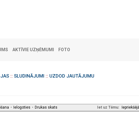
UMS
AKTĪVIE UZŅĒMUMI
FOTO
IJAS
::
SLUDINĀJUMI
::
UZDOD JAUTĀJUMU
ēšana
•
Ielogoties
•
Drukas skats
Iet uz Tēmu:
Iepriekšēj