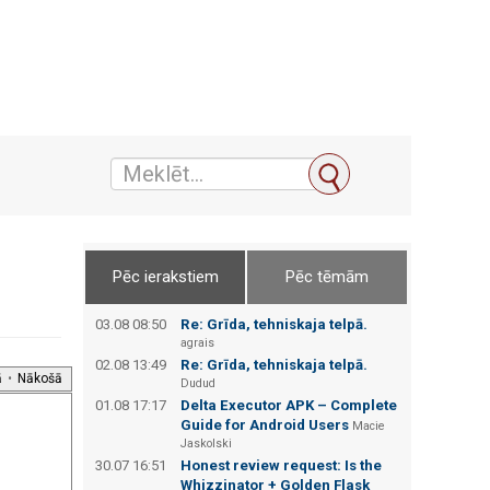
Pēc ierakstiem
Pēc tēmām
03.08 08:50
Re: Grīda, tehniskaja telpā.
agrais
02.08 13:49
Re: Grīda, tehniskaja telpā.
ā
•
Nākošā
Dudud
01.08 17:17
Delta Executor APK – Complete
Guide for Android Users
Macie
Jaskolski
30.07 16:51
Honest review request: Is the
Whizzinator + Golden Flask