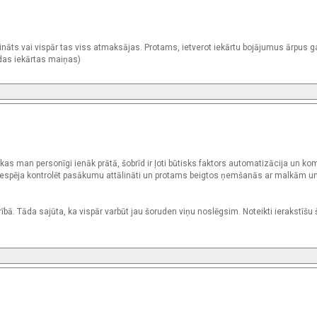
nāts vai vispār tas viss atmaksājas. Protams, ietverot iekārtu bojājumus ārpus g
ādas iekārtas maiņas)
 kas man personīgi ienāk prātā, šobrīd ir ļoti būtisks faktors automatizācija un kom
rā iespēja kontrolēt pasākumu attālināti un protams beigtos ņemšanās ar malkām 
bā. Tāda sajūta, ka vispār varbūt jau šoruden viņu noslēgsim. Noteikti ierakstīšu 