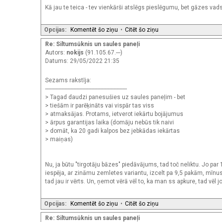
Kā jau te teica - tev vienkārši atslēgs pieslēgumu, bet gāzes vads 
Opcijas:
Komentēt šo ziņu
•
Citēt šo ziņu
Re: Siltumsūknis un saules paneļi
Autors:
nokijs
(91.105.67.---)
Datums: 29/05/2022 21:35
Sezams rakstīja:
-------------------------------------------------------
> Tagad daudzi panesušies uz saules paneļim - bet
> tiešām ir parēķināts vai vispār tas viss
> atmaksājas. Protams, ietverot iekārtu bojājumus
> ārpus garantijas laika (domāju nebūs tik naivi
> domāt, ka 20 gadi kalpos bez jebkādas iekārtas
> maiņas)
Nu, ja būtu "tirgotāju bāzes" piedāvājums, tad toč neliktu. Jo p
iespēja, ar zināmu zemletes variantu, izcelt pa 9,5 pakām, mīnus
tad jau ir vērts. Un, ņemot vērā vēl to, ka man ss apkure, tad vēl jo
Opcijas:
Komentēt šo ziņu
•
Citēt šo ziņu
Re: Siltumsūknis un saules paneļi