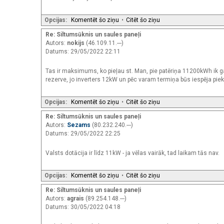
Opcijas:
Komentēt šo ziņu
•
Citēt šo ziņu
Re: Siltumsūknis un saules paneļi
Autors:
nokijs
(46.109.11.---)
Datums: 29/05/2022 22:11
Tas ir maksimums, ko pieļau st. Man, pie patēriņa 11200kWh ik ga
rezerve, jo inverters 12kW un pēc varam termiņa būs iespēja pie
Opcijas:
Komentēt šo ziņu
•
Citēt šo ziņu
Re: Siltumsūknis un saules paneļi
Autors:
Sezams
(80.232.240.---)
Datums: 29/05/2022 22:25
Valsts dotācija ir līdz 11kW - ja vēlas vairāk, tad laikam tās nav.
Opcijas:
Komentēt šo ziņu
•
Citēt šo ziņu
Re: Siltumsūknis un saules paneļi
Autors:
agrais
(89.254.148.---)
Datums: 30/05/2022 04:18