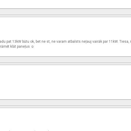
du pat 13kW būtu ok, bet ne st, ne varam atbalsts neļauj vairāk par 11kW. Tiesa, 
krāmēt klāt paneļus ☺