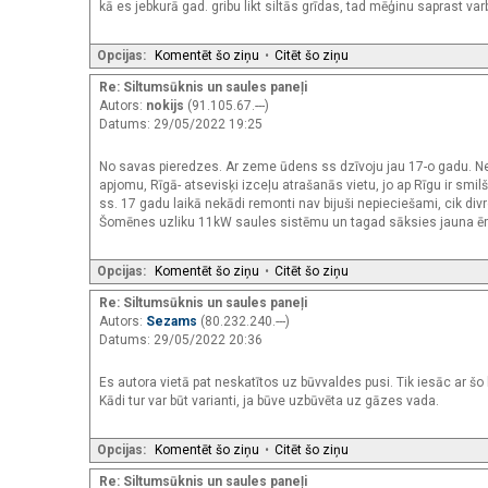
kā es jebkurā gad. gribu likt siltās grīdas, tad mēģinu saprast var
Opcijas:
Komentēt šo ziņu
•
Citēt šo ziņu
Re: Siltumsūknis un saules paneļi
Autors:
nokijs
(91.105.67.---)
Datums: 29/05/2022 19:25
No savas pieredzes. Ar zeme ūdens ss dzīvoju jau 17-o gadu. Ne m
apjomu, Rīgā- atsevisķi izceļu atrašanās vietu, jo ap Rīgu ir smi
ss. 17 gadu laikā nekādi remonti nav bijuši nepieciešami, cik divr
Šomēnes uzliku 11kW saules sistēmu un tagad sāksies jauna ēr
Opcijas:
Komentēt šo ziņu
•
Citēt šo ziņu
Re: Siltumsūknis un saules paneļi
Autors:
Sezams
(80.232.240.---)
Datums: 29/05/2022 20:36
Es autora vietā pat neskatītos uz būvvaldes pusi. Tik iesāc ar šo 
Kādi tur var būt varianti, ja būve uzbūvēta uz gāzes vada.
Opcijas:
Komentēt šo ziņu
•
Citēt šo ziņu
Re: Siltumsūknis un saules paneļi