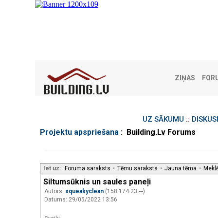
ZIŅAS
FOR
UZ SĀKUMU
::
DISKUS
Projektu apspriešana
: Building.Lv Forums
Iet uz:
Foruma saraksts
•
Tēmu saraksts
•
Jauna tēma
•
Mekl
Siltumsūknis un saules paneļi
Autors:
squeakyclean
(158.174.23.---)
Datums: 29/05/2022 13:56