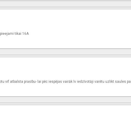
 pieejami tikai 16A
u vif atbalsta prasību- lai pēc iespējas vairāk lv iedzīvotāji varētu uzlikt saules p