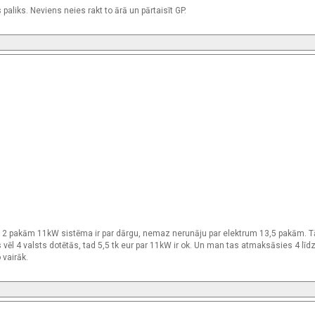
paliks. Neviens neies rakt to ārā un pārtaisīt GP.
ar 12 pakām 11kW sistēma ir par dārgu, nemaz nerunāju par elektrum 13,5 pakām. Tā
 vēl 4 valsts dotētās, tad 5,5 tk eur par 11kW ir ok. Un man tas atmaksāsies 4 līd
 vairāk.