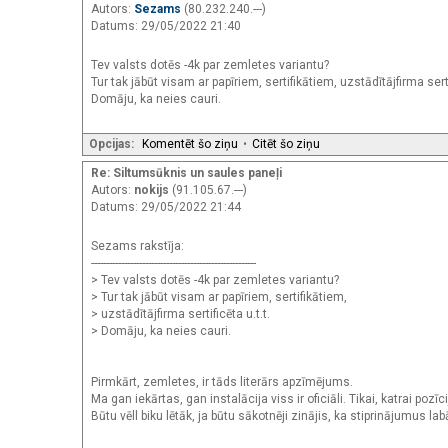
Autors:
Sezams
(80.232.240.---)
Datums: 29/05/2022 21:40
Tev valsts dotēs -4k par zemletes variantu?
Tur tak jābūt visam ar papīriem, sertifikātiem, uzstādītājfirma sertif
Domāju, ka neies cauri.
Opcijas:
Komentēt šo ziņu
•
Citēt šo ziņu
Re: Siltumsūknis un saules paneļi
Autors:
nokijs
(91.105.67.---)
Datums: 29/05/2022 21:44
Sezams rakstīja:
-------------------------------------------------------
> Tev valsts dotēs -4k par zemletes variantu?
> Tur tak jābūt visam ar papīriem, sertifikātiem,
> uzstādītājfirma sertificēta u.t.t.
> Domāju, ka neies cauri.
Pirmkārt, zemletes, ir tāds literārs apzīmējums.
Ma gan iekārtas, gan instalācija viss ir oficiāli. Tikai, katrai pozī
Būtu vēll biku lētāk, ja būtu sākotnēji zinājis, ka stiprinājumus 