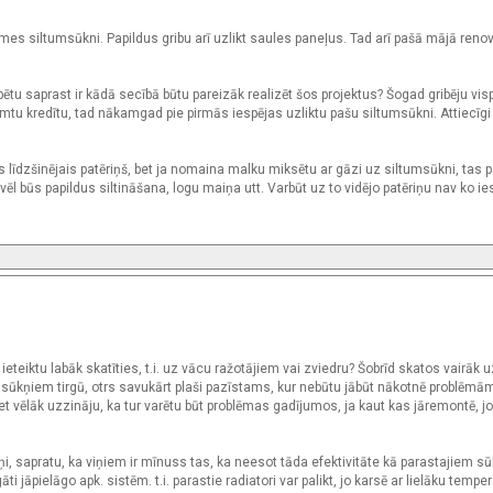
s siltumsūkni. Papildus gribu arī uzlikt saules paneļus. Tad arī pašā mājā reno
ētu saprast ir kādā secībā būtu pareizāk realizēt šos projektus? Šogad gribēju vis
emtu kredītu, tad nākamgad pie pirmās iespējas uzliktu pašu siltumsūkni. Attiecīgi
s līdzšinējais patēriņš, bet ja nomaina malku miksētu ar gāzi uz siltumsūkni, tas p
ēl būs papildus siltināšana, logu maiņa utt. Varbūt uz to vidējo patēriņu nav ko ie
ieteiktu labāk skatīties, t.i. uz vācu ražotājiem vai zviedru? Šobrīd skatos vairāk
m sūkņiem tirgū, otrs savukārt plaši pazīstams, kur nebūtu jābūt nākotnē problēmā
 vēlāk uzzināju, ka tur varētu būt problēmas gadījumos, ja kaut kas jāremontē, jo
ņi, sapratu, ka viņiem ir mīnuss tas, ka neesot tāda efektivitāte kā parastajiem s
jāpielāgo apk. sistēm. t.i. parastie radiatori var palikt, jo karsē ar lielāku tempe