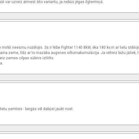
būt var uzreiz atmest šito variantu, ja nebūs jēgas ilgtermiņā.
irkli neesmu nožēlojis. Ss ir Nibe Fighter 1140 8kW, ēka 180 kv.m ar lielu stiklo
lšaina zeme, līdz ar to mazāka augsnes siltumakumulācija. Ja vēlreiz būtu jāliek, t
eiz zemes cilpas sūknis iztīrīts.
a.
lietu ņemties - beigās vēl dabūsi jaukt nost.