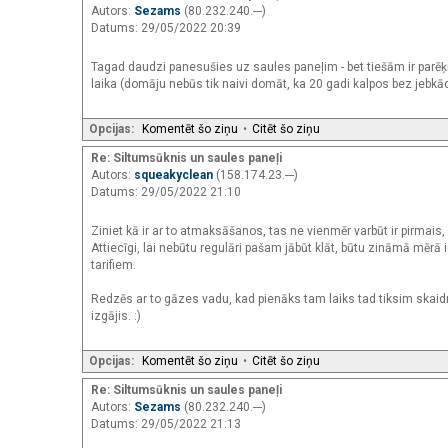
Autors:
Sezams
(80.232.240.---)
Datums: 29/05/2022 20:39
Tagad daudzi panesušies uz saules paneļim - bet tiešām ir parēķi
laika (domāju nebūs tik naivi domāt, ka 20 gadi kalpos bez jebk
Opcijas:
Komentēt šo ziņu
•
Citēt šo ziņu
Re: Siltumsūknis un saules paneļi
Autors:
squeakyclean
(158.174.23.---)
Datums: 29/05/2022 21:10
Ziniet kā ir ar to atmaksāšanos, tas ne vienmēr varbūt ir pirmais,
Attiecīgi, lai nebūtu regulāri pašam jābūt klāt, būtu zināmā mē
tarifiem.
Redzēs ar to gāzes vadu, kad pienāks tam laiks tad tiksim skaidrī
izgājis. :)
Opcijas:
Komentēt šo ziņu
•
Citēt šo ziņu
Re: Siltumsūknis un saules paneļi
Autors:
Sezams
(80.232.240.---)
Datums: 29/05/2022 21:13