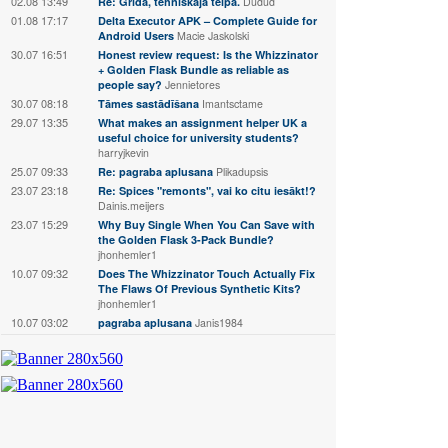
02.08 13:49
Re: Grīda, tehniskaja telpā.
Dudud
01.08 17:17
Delta Executor APK – Complete Guide for
Android Users
Macie Jaskolski
30.07 16:51
Honest review request: Is the Whizzinator
+ Golden Flask Bundle as reliable as
people say?
Jennietores
30.07 08:18
Tāmes sastādīšana
Imantsctame
29.07 13:35
What makes an assignment helper UK a
useful choice for university students?
harryjkevin
25.07 09:33
Re: pagraba aplusana
Plikadupsis
23.07 23:18
Re: Spices "remonts", vai ko citu iesākt!?
Dainis.meijers
23.07 15:29
Why Buy Single When You Can Save with
the Golden Flask 3-Pack Bundle?
jhonhemler1
10.07 09:32
Does The Whizzinator Touch Actually Fix
The Flaws Of Previous Synthetic Kits?
jhonhemler1
10.07 03:02
pagraba aplusana
Janis1984