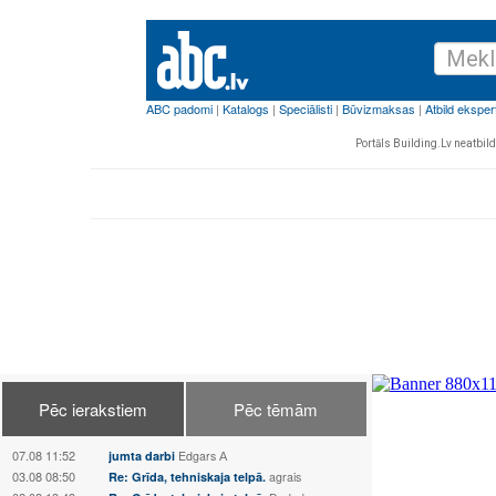
Portāls Building.Lv neatbild 
Pēc ierakstiem
Pēc tēmām
07.08 11:52
jumta darbi
Edgars А
03.08 08:50
Re: Grīda, tehniskaja telpā.
agrais