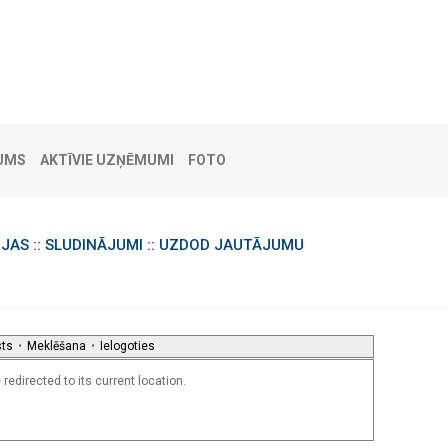
UMS
AKTĪVIE UZŅĒMUMI
FOTO
IJAS
::
SLUDINĀJUMI
::
UZDOD JAUTĀJUMU
sts
•
Meklēšana
•
Ielogoties
redirected to its current location.