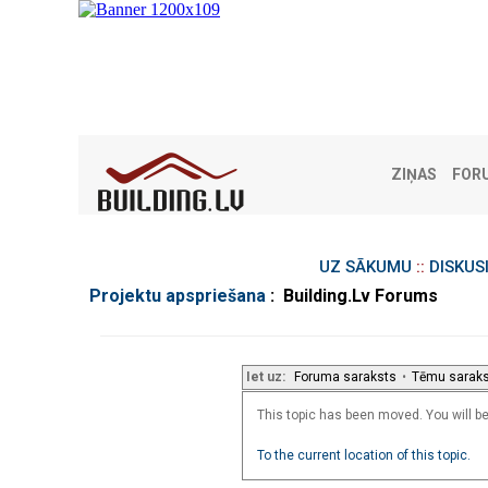
ZIŅAS
FOR
UZ SĀKUMU
::
DISKUS
Projektu apspriešana
: Building.Lv Forums
Iet uz:
Foruma saraksts
•
Tēmu sarak
This topic has been moved. You will be 
To the current location of this topic.