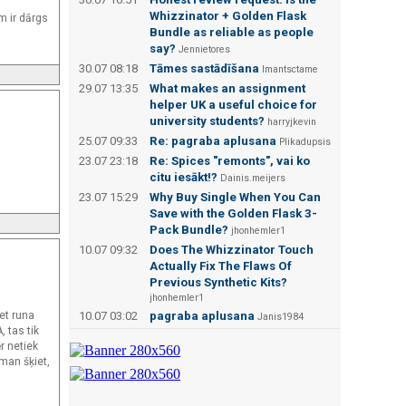
Whizzinator + Golden Flask
m ir dārgs
Bundle as reliable as people
say?
Jennietores
30.07 08:18
Tāmes sastādīšana
Imantsctame
29.07 13:35
What makes an assignment
helper UK a useful choice for
university students?
harryjkevin
25.07 09:33
Re: pagraba aplusana
Plikadupsis
23.07 23:18
Re: Spices "remonts", vai ko
citu iesākt!?
Dainis.meijers
23.07 15:29
Why Buy Single When You Can
Save with the Golden Flask 3-
Pack Bundle?
jhonhemler1
10.07 09:32
Does The Whizzinator Touch
Actually Fix The Flaws Of
Previous Synthetic Kits?
jhonhemler1
et runa
10.07 03:02
pagraba aplusana
Janis1984
, tas tik
r netiek
man šķiet,