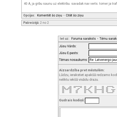
40 A, ja gribu saunu uz elektribu. savadak nav verts. tomer ja tr
Opcijas:
Komentēt šo ziņu
•
Citēt šo ziņu
Pašreizējā:
2 no 2
Iet uz:
Foruma saraksts
•
Tēmu sarak
Jūsu Vārds:
Jūsu E-pasts:
Tēmas nosaukums:
Aizsardzība pret mēstulēm:
Lūdzu, ierakstiet apakšā redzamo kodu!
neliktu iekšā visādu drazu.
 **     **  ********  **    **  **     **   ******   

 ***   ***  **    **  **   **   **     **  **    **  

 **** ****      **    **  **    **     **  **        

 ** *** **     **     *****     *********  **   **** 

 **     **    **      **  **    **     **  **    **  

 **     **    **      **   **   **     **  **    **  

 **     **    **      **    **  **     **   ******   
Gudrais kodiņš: