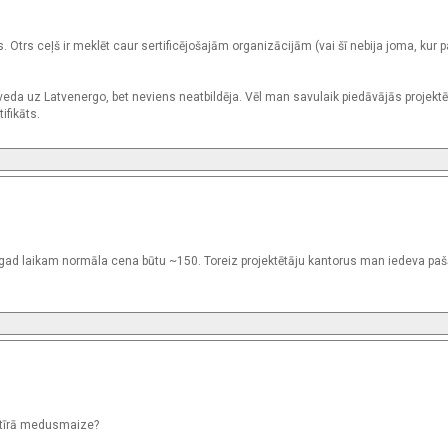
us. Otrs ceļš ir meklēt caur sertificējošajām organizācijām (vai šī nebija joma, kur 
 veda uz Latvenergo, bet neviens neatbildēja. Vēl man savulaik piedāvājās projekt
ifikāts.
ad laikam normāla cena būtu ~150. Toreiz projektētāju kantorus man iedeva pa
a tīrā medusmaize?