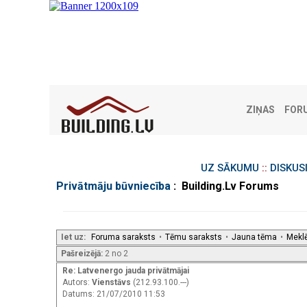
ZIŅAS
FOR
UZ SĀKUMU
::
DISKUS
Privātmāju būvniecība
: Building.Lv Forums
Iet uz:
Foruma saraksts
•
Tēmu saraksts
•
Jauna tēma
•
Mekl
Pašreizējā:
2 no 2
Re: Latvenergo jauda privātmājai
Autors:
Vienstāvs
(212.93.100.---)
Datums: 21/07/2010 11:53