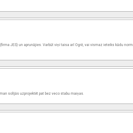
irma JES) un aprunājies. Varbūt viņi taisa arī Ogrē, vai vismaz ieteiks kādu norm
an solījās uzprojektēt pat bez veco stabu maiņas.