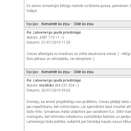
Es esmu izmantojis līdzīgu metodi no klienta puses, piemēram: būv
hobijs!
Opcijas:
Komentēt šo ziņu
•
Citēt šo ziņu
Re: Latvenergo jauda privātmājai
Autors:
J
(87.110.17.---)
Datums: 21/07/2010 11:55
Cenas atkarīgas no mašīnas un zelta daudzuma sievai :) - riktīgi
Būs jābrauc ar velosipēdu, vai skrejriteni :)
Opcijas:
Komentēt šo ziņu
•
Citēt šo ziņu
Re: Latvenergo jauda privātmājai
Autors:
moldriks
(84.237.224.---)
Datums: 26/07/2010 09:02
Domāju, ka atrast projektētāju nav problēmu. Cenas pēdējā laikā a
par nopelnīšanu, bet izdzīvošanu. Lai speciālists kaut mazliet att
tāds mīts. Izmaksas mēdz atšķirties par vairākiem tLs. 20kV tran
noslogots, bet tehnisko noteikumu sastādītājs balstās uz pārējo
Latvenergo tāda politika, sakārtot par lietotāja naudu savus tīklu