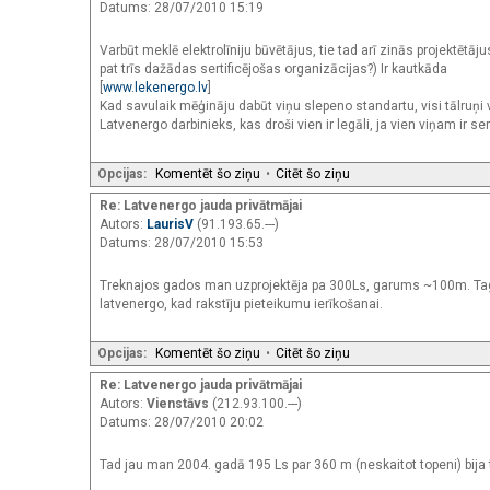
Datums: 28/07/2010 15:19
Varbūt meklē elektrolīniju būvētājus, tie tad arī zinās projektētāj
pat trīs dažādas sertificējošas organizācijas?) Ir kautkāda
[
www.lekenergo.lv
]
Kad savulaik mēģināju dabūt viņu slepeno standartu, visi tālruņi
Latvenergo darbinieks, kas droši vien ir legāli, ja vien viņam ir sert
Opcijas:
Komentēt šo ziņu
•
Citēt šo ziņu
Re: Latvenergo jauda privātmājai
Autors:
LaurisV
(91.193.65.---)
Datums: 28/07/2010 15:53
Treknajos gados man uzprojektēja pa 300Ls, garums ~100m. Tag
latvenergo, kad rakstīju pieteikumu ierīkošanai.
Opcijas:
Komentēt šo ziņu
•
Citēt šo ziņu
Re: Latvenergo jauda privātmājai
Autors:
Vienstāvs
(212.93.100.---)
Datums: 28/07/2010 20:02
Tad jau man 2004. gadā 195 Ls par 360 m (neskaitot topeni) bij