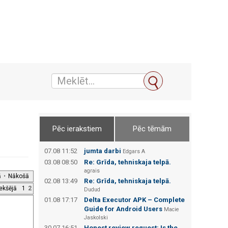
Pēc ierakstiem
Pēc tēmām
07.08 11:52
jumta darbi
Edgars А
03.08 08:50
Re: Grīda, tehniskaja telpā.
agrais
ā
•
Nākošā
02.08 13:49
Re: Grīda, tehniskaja telpā.
iekšējā
1
2
Dudud
01.08 17:17
Delta Executor APK – Complete
Guide for Android Users
Macie
Jaskolski
30.07 16:51
Honest review request: Is the