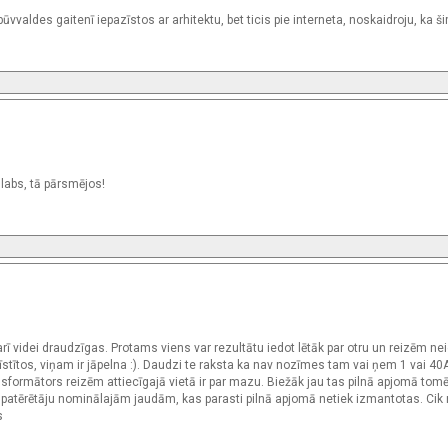
valdes gaitenī iepazīstos ar arhitektu, bet ticis pie interneta, noskaidroju, ka ši
 labs, tā pārsmējos!
rī videi draudzīgas. Protams viens var rezultātu iedot lētāk par otru un reizēm nei
īstītos, viņam ir jāpelna :). Daudzi te raksta ka nav nozīmes tam vai ņem 1 vai 40A
sformātors reizēm attiecīgajā vietā ir par mazu. Biežāk jau tas pilnā apjomā tomē
 patērētāju nominālajām jaudām, kas parasti pilnā apjomā netiek izmantotas. Cik 
s