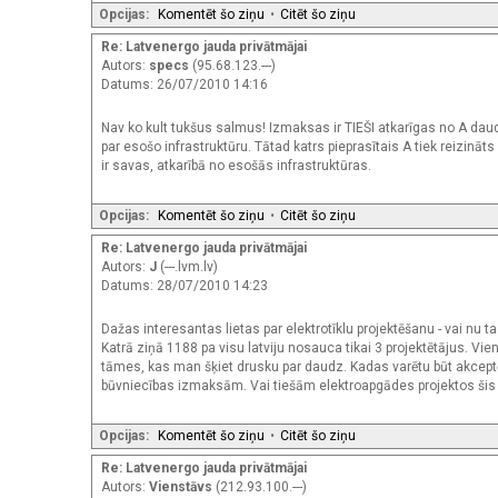
Opcijas:
Komentēt šo ziņu
•
Citēt šo ziņu
Re: Latvenergo jauda privātmājai
Autors:
specs
(95.68.123.---)
Datums: 26/07/2010 14:16
Nav ko kult tukšus salmus! Izmaksas ir TIEŠI atkarīgas no A da
par esošo infrastruktūru. Tātad katrs pieprasītais A tiek reizinā
ir savas, atkarībā no esošās infrastruktūras.
Opcijas:
Komentēt šo ziņu
•
Citēt šo ziņu
Re: Latvenergo jauda privātmājai
Autors:
J
(---.lvm.lv)
Datums: 28/07/2010 14:23
Dažas interesantas lietas par elektrotīklu projektēšanu - vai nu tas 
Katrā ziņā 1188 pa visu latviju nosauca tikai 3 projektētājus. 
tāmes, kas man šķiet drusku par daudz. Kadas varētu būt akcep
būvniecības izmaksām. Vai tiešām elektroapgādes projektos šis sk
Opcijas:
Komentēt šo ziņu
•
Citēt šo ziņu
Re: Latvenergo jauda privātmājai
Autors:
Vienstāvs
(212.93.100.---)