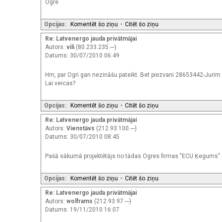
Ogre
Opcijas:
Komentēt šo ziņu
•
Citēt šo ziņu
Re: Latvenergo jauda privātmājai
Autors:
vili
(80.233.235.---)
Datums: 30/07/2010 06:49
Hm, par Ogri gan nezināšu pateikt. Bet piezvani 28653442-Jurim (f
Lai veicas?
Opcijas:
Komentēt šo ziņu
•
Citēt šo ziņu
Re: Latvenergo jauda privātmājai
Autors:
Vienstāvs
(212.93.100.---)
Datums: 30/07/2010 08:45
Pašā sākumā projektētājs no tādas Ogres firmas "ECU Ķegums" m
Opcijas:
Komentēt šo ziņu
•
Citēt šo ziņu
Re: Latvenergo jauda privātmājai
Autors:
wolframs
(212.93.97.---)
Datums: 19/11/2010 16:07