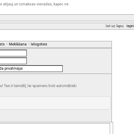
afs atljauj un izmaksas vienadas, kapec ne.
Iet uz lapu:
Iepr
sts
•
Meklēšana
•
Ielogoties
 Tas ir tamdēļ, lai spameru boti automātiski