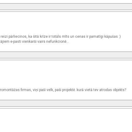
izi pārliecinos, ka šitā krīze ir totāls mīts un cenas ir pamatīgi kāpušas :)
ājiem e-pasti vienkarši vairs nefunkcionē...
omontāžas firmas, viņi paši velk, paši projektē. kurā vietā tev atrodas objekts?