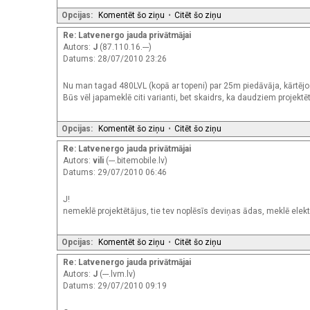
Opcijas:
Komentēt šo ziņu
•
Citēt šo ziņu
Re: Latvenergo jauda privātmājai
Autors:
J
(87.110.16.---)
Datums: 28/07/2010 23:26
Nu man tagad 480LVL (kopā ar topeni) par 25m piedāvāja, kārtējo re
Būs vēl japameklē citi varianti, bet skaidrs, ka daudziem projektēt
Opcijas:
Komentēt šo ziņu
•
Citēt šo ziņu
Re: Latvenergo jauda privātmājai
Autors:
vili
(---.bitemobile.lv)
Datums: 29/07/2010 06:46
J!
nemeklē projektētājus, tie tev noplēsīs deviņas ādas, meklē elektr
Opcijas:
Komentēt šo ziņu
•
Citēt šo ziņu
Re: Latvenergo jauda privātmājai
Autors:
J
(---.lvm.lv)
Datums: 29/07/2010 09:19