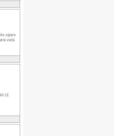
sks cipars
trā vietā
pēc LE