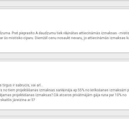
udzuma. Pret pieprasīto A daudzumu tiek rēķinātas attiecināmās izmaksas - misti
ts ar šo mistisko ciparu. Diemžēl cenu nosaukt nevaru, jo attiecināmās izmaksas ka
tirgus ir sabrucis, vai arī...
Viens no tiem projektēšanas izmaksas sarēķināja ap 55% no ierīkošanas izmaksām 
tējamas projektēšanas izmaksas? Cik atceros privātmājām gāja runa par 10% no
aitlis jāreizina ar 5?