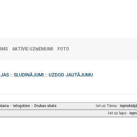
UMS
AKTĪVIE UZŅĒMUMI
FOTO
IJAS
::
SLUDINĀJUMI
::
UZDOD JAUTĀJUMU
ēšana
•
Ielogoties
•
Drukas skats
Iet uz Tēmu:
Iepriekšēj
Iet uz lapu:
Iepr