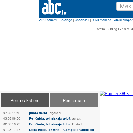
Portāls Building.Lv neatbild 
Pēc ierakstiem
Pēc tēmām
07.08 11:52
jumta darbi
Edgars А
03.08 08:50
Re: Grīda, tehniskaja telpā.
agrais
02.08 13:49
Re: Grīda, tehniskaja telpā.
Dudud
01.08 17:17
Delta Executor APK – Complete Guide for