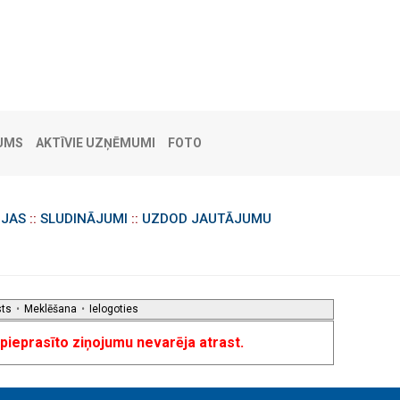
UMS
AKTĪVIE UZŅĒMUMI
FOTO
IJAS
::
SLUDINĀJUMI
::
UZDOD JAUTĀJUMU
sts
•
Meklēšana
•
Ielogoties
u pieprasīto ziņojumu nevarēja atrast.