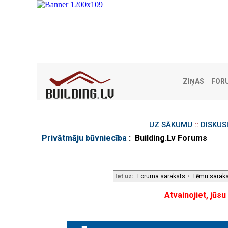
ZIŅAS
FOR
UZ SĀKUMU
::
DISKUS
Privātmāju būvniecība
: Building.Lv Forums
Iet uz:
Foruma saraksts
•
Tēmu sarak
Atvainojiet, jūs