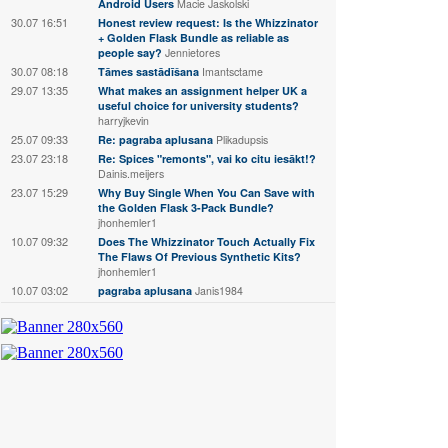
Android Users
Macie Jaskolski
30.07 16:51
Honest review request: Is the Whizzinator
+ Golden Flask Bundle as reliable as
people say?
Jennietores
30.07 08:18
Tāmes sastādīšana
Imantsctame
29.07 13:35
What makes an assignment helper UK a
useful choice for university students?
harryjkevin
25.07 09:33
Re: pagraba aplusana
Plikadupsis
23.07 23:18
Re: Spices "remonts", vai ko citu iesākt!?
Dainis.meijers
23.07 15:29
Why Buy Single When You Can Save with
the Golden Flask 3-Pack Bundle?
jhonhemler1
10.07 09:32
Does The Whizzinator Touch Actually Fix
The Flaws Of Previous Synthetic Kits?
jhonhemler1
10.07 03:02
pagraba aplusana
Janis1984