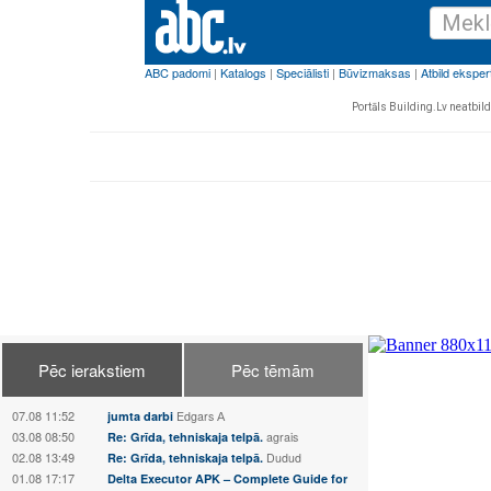
Portāls Building.Lv neatbild 
Pēc ierakstiem
Pēc tēmām
07.08 11:52
jumta darbi
Edgars А
03.08 08:50
Re: Grīda, tehniskaja telpā.
agrais
02.08 13:49
Re: Grīda, tehniskaja telpā.
Dudud
01.08 17:17
Delta Executor APK – Complete Guide for