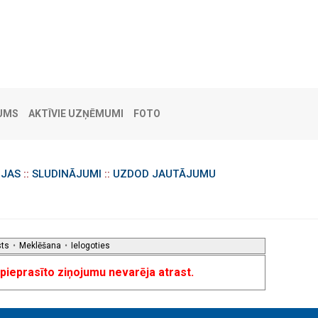
UMS
AKTĪVIE UZŅĒMUMI
FOTO
IJAS
::
SLUDINĀJUMI
::
UZDOD JAUTĀJUMU
sts
•
Meklēšana
•
Ielogoties
u pieprasīto ziņojumu nevarēja atrast.