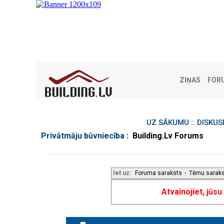
ZIŅAS
FOR
UZ SĀKUMU
::
DISKUS
Privātmāju būvniecība
: Building.Lv Forums
Iet uz:
Foruma saraksts
•
Tēmu sarak
Atvainojiet, jūs