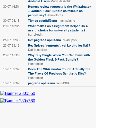
Android Users
Macie Jaskolski
30.07 16:51
Honest review request: Is the Whizzinator
+ Golden Flask Bundle as reliable as
people say?
Jennietores
30.07 08:18
Tāmes sastādīšana
Imantsctame
29.07 13:35
What makes an assignment helper UK a
useful choice for university students?
harryjkevin
25.07 09:33
Re: pagraba aplusana
Plikadupsis
23.07 23:18
Re: Spices "remonts", vai ko citu iesākt!?
Dainis.meijers
23.07 15:29
Why Buy Single When You Can Save with
the Golden Flask 3-Pack Bundle?
jhonhemler1
10.07 09:32
Does The Whizzinator Touch Actually Fix
The Flaws Of Previous Synthetic Kits?
jhonhemler1
10.07 03:02
pagraba aplusana
Janis1984