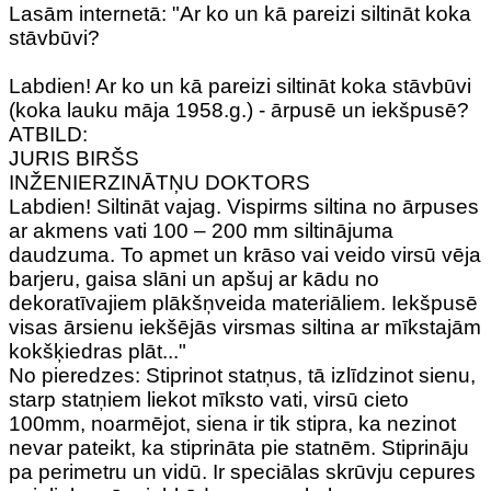
Lasām internetā: "Ar ko un kā pareizi siltināt koka
stāvbūvi?
Labdien! Ar ko un kā pareizi siltināt koka stāvbūvi
(koka lauku māja 1958.g.) - ārpusē un iekšpusē?
ATBILD:
JURIS BIRŠS
INŽENIERZINĀTŅU DOKTORS
Labdien! Siltināt vajag. Vispirms siltina no ārpuses
ar akmens vati 100 – 200 mm siltinājuma
daudzuma. To apmet un krāso vai veido virsū vēja
barjeru, gaisa slāni un apšuj ar kādu no
dekoratīvajiem plākšņveida materiāliem. Iekšpusē
visas ārsienu iekšējās virsmas siltina ar mīkstajām
kokšķiedras plāt..."
No pieredzes: Stiprinot statņus, tā izlīdzinot sienu,
starp statņiem liekot mīksto vati, virsū cieto
100mm, noarmējot, siena ir tik stipra, ka nezinot
nevar pateikt, ka stiprināta pie statnēm. Stiprināju
pa perimetru un vidū. Ir speciālas skrūvju cepures