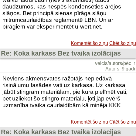
daudzumos, kas nespēs kondensēties ārējos
slāņos. Bet principā sienas pīrāga slāņu
mitrumcaurlaidības reglamentē LBN. Un ar
pīrāgiem var eksperimentēt u-wert.net.
Komentēt šo ziņu
Citēt šo ziņu
Re: Koka karkass Bez tvaika izolācijas
veicis/autors/pēc ir
Autors: 9 gadi
Neviens akmensvates ražotājs nepiedāvā
risinājumu fasādes vati uz karkasa. Uz karkasa
jābūt stingram materiālam, pie kura pielīmēt vati,
bet uzliekot šo stingro materiālu, ļoti jāpievērš
uzmanība tvaika caurlaidībām kā minēja KKK
Komentēt šo ziņu
Citēt šo ziņu
Re: Koka karkass Bez tvaika izolācijas