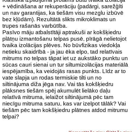
+ vēdināšana ar rekuperāciju (padārgi, sarežģīti
un nav garantijas, ka tiešām visu mezglu izbūvē
bez kļūdām). Rezultātā slikts mikroklimats un
trupes rašanās varbūtība.
Pasīvo māju atbalstītāji aptrakuši ar kokšķiedru
plātņu izmantošanu telpas pusē, pīrāgā nelietojot
tvaika izolācijas plēves. No būvfizikas viedokļa
netieku skaidrībā - ja jau ēka elpo, tad relatīvais
mitrums no telpas tāpat iet uz aukstāko punktu un
sūcas cauri sienai un tur siltumizolācijas materiālā
iespējamība, ka veidojās rasas punkts. Līdz ar to
vate slapja un rodas termiskie tilti un no
siltinājuma diža jēga nav. Vai tās kokšķiedru
plāksnes tiešām spēj akumulēt lielāko daļu
relatīvā mitruma, ielaižot siltinājumā pēc tam
niecīgu mitruma saturu, kas var izelpot tālāk? Vai
tiešām pēc tam kokšķiedru plātnes atdod mitrumu
telpai?