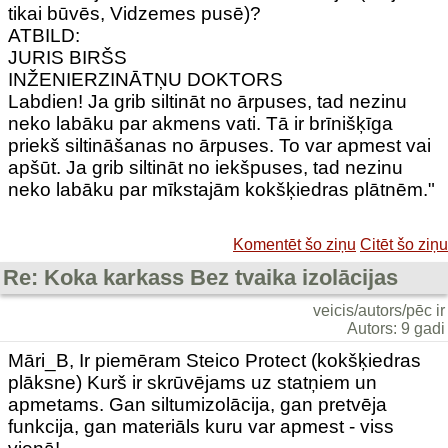
tikai būvēs, Vidzemes pusē)?
ATBILD:
JURIS BIRŠS
INŽENIERZINĀTŅU DOKTORS
Labdien! Ja grib siltināt no ārpuses, tad nezinu
neko labāku par akmens vati. Tā ir brīnišķīga
priekš siltināšanas no ārpuses. To var apmest vai
apšūt. Ja grib siltināt no iekšpuses, tad nezinu
neko labāku par mīkstajām kokšķiedras plātnēm."
Komentēt šo ziņu
Citēt šo ziņu
Re: Koka karkass Bez tvaika izolācijas
veicis/autors/pēc ir
Autors: 9 gadi
Māri_B, Ir piemēram Steico Protect (kokšķiedras
plāksne) Kurš ir skrūvējams uz statņiem un
apmetams. Gan siltumizolācija, gan pretvēja
funkcija, gan materiāls kuru var apmest - viss