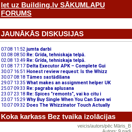
Iet uz Building.lv SĀKUMLAPU
FORUMS
JAUNĀKĀS DISKUSIJAS
Koka karkass Bez tvaika izolācijas
veicis/autors/pēc Māris_B
Autors: 9 gadi