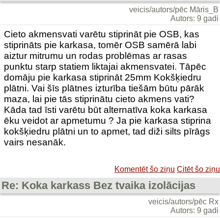
veicis/autors/pēc Māris_B
Autors: 9 gadi
Cieto akmensvati varētu stiprināt pie OSB, kas
stiprināts pie karkasa, tomēr OSB samērā labi
aiztur mitrumu un rodas problēmas ar rasas
punktu starp statiem liktajai akmensvatei. Tāpēc
domāju pie karkasa stiprināt 25mm Kokšķiedru
plātni. Vai šīs plātnes izturība tiešām būtu pārāk
maza, lai pie tās stiprinātu cieto akmens vati?
Kāda tad īsti varētu būt alternatīva koka karkasa
ēku veidot ar apmetumu ? Ja pie karkasa stiprina
kokšķiedru plātni un to apmet, tad diži silts pīrāgs
vairs nesanāk.
Komentēt šo ziņu
Citēt šo ziņu
Re: Koka karkass Bez tvaika izolācijas
veicis/autors/pēc Rx
Autors: 9 gadi