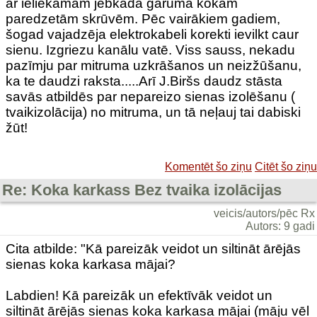
ar ieliekamām jebkāda garuma kokam
paredzetām skrūvēm. Pēc vairākiem gadiem,
šogad vajadzēja elektrokabeli korekti ievilkt caur
sienu. Izgriezu kanālu vatē. Viss sauss, nekadu
pazīmju par mitruma uzkrāšanos un neizžūšanu,
ka te daudzi raksta.....Arī J.Biršs daudz stāsta
savās atbildēs par nepareizo sienas izolēšanu (
tvaikizolācija) no mitruma, un tā neļauj tai dabiski
žūt!
Komentēt šo ziņu
Citēt šo ziņu
Re: Koka karkass Bez tvaika izolācijas
veicis/autors/pēc Rx
Autors: 9 gadi
Cita atbilde: "Kā pareizāk veidot un siltināt ārējās
sienas koka karkasa mājai?
Labdien! Kā pareizāk un efektīvāk veidot un
siltināt ārējās sienas koka karkasa mājai (māju vēl