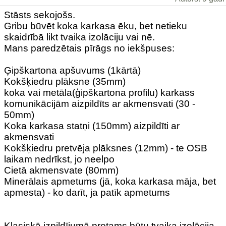
Stāsts sekojošs.
Gribu būvēt koka karkasa ēku, bet netieku
skaidrībā likt tvaika izolāciju vai nē.
Mans paredzētais pīrāgs no iekšpuses:
Ģipškartona apšuvums (1kārtā)
Kokšķiedru plāksne (35mm)
koka vai metāla(ģipškartona profilu) karkass
komunikācijām aizpildīts ar akmensvati (30 -
50mm)
Koka karkasa statņi (150mm) aizpildīti ar
akmensvati
Kokšķiedru pretvēja plāksnes (12mm) - te OSB
laikam nedrīkst, jo neelpo
Cietā akmensvate (80mm)
Minerālais apmetums (jā, koka karkasa māja, bet
apmesta) - ko darīt, ja patīk apmetums
Klasiskā izpildījumā protams būtu tvaika izolācija