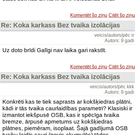
Komentēt šo ziņu
Citēt šo ziņu
Re: Koka karkass Bez tvaika izolācijas
veicis/autors/pēc ir
Autors: 9 gadi
Uz doto brīdi Galīgi nav laika gari rakstīt.
Komentēt šo ziņu
Citēt šo ziņu
Re: Koka karkass Bez tvaika izolācijas
veicis/autors/pēc kkk
Autors: 9 gadi
Konkrēti kas te tiek saprasts ar kokšķiedras plātni,
kādi ir tās tvaika caurlaidības parametri? Klasiski ir
izmantot iekšpusē OSB, kas ir spēcīga tvaika
bremze, ārpusē apmetums uz kokšķiedras
plātnes, piemēram, isoplaat. Šajā gadījumā OSB
tvaiku laidīs cauri (nevis akumulēs) tādos