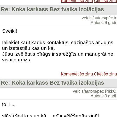
Komentēt šo ziņu
Citēt šo ziņu
Re: Koka karkass Bez tvaika izolācijas
veicis/autors/pēc ir
Autors: 9 gadi
Sveiki!
Ieliekiet kaut kādus kontaktus, sazināšos ar Jums
un izstāstīšu kas un kā.
Jūsu izvēlētais pīrāgs ir sarežģīts un manuprāt ne
visai pareizs.
Komentēt šo ziņu
Citēt šo ziņu
Re: Koka karkass Bez tvaika izolācijas
veicis/autors/pēc PikkO
Autors: 9 gadi
to ir ...
stāsti šeit kas un kā ... arī ir vēlēšanās zināt