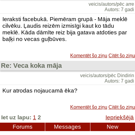
veicis/autors/pēc arre
Autors: 7 gadi
Ieraksti facebukā. Piemēram grupā - Māja meklē
cilvēku. Ļaudis reizēm izmisīgi kaut ko tādu
meklē. Kāda dāmīte reiz bija gatava atdoties par
baļķi no vecas guļbūves.
Komentēt šo ziņu
Citēt šo ziņu
Re: Veca koka māja
veicis/autors/pēc Dindirin
Autors: 7 gadi
Kur atrodas nojaucamā ēka?
Komentēt šo ziņu
Citēt šo ziņu
Iet uz lapu:
1
2
Iepriekšējā
Forums
Messages
New