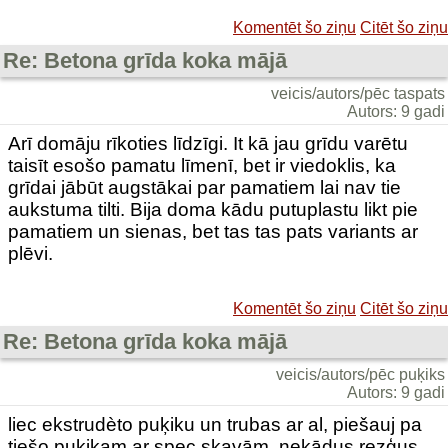
Komentēt šo ziņu
Citēt šo ziņu
Re: Betona grīda koka mājā
veicis/autors/pēc taspats
Autors: 9 gadi
Arī domāju rīkoties līdzīgi. It kā jau grīdu varētu
taisīt esošo pamatu līmenī, bet ir viedoklis, ka
grīdai jābūt augstākai par pamatiem lai nav tie
aukstuma tilti. Bija doma kādu putuplastu likt pie
pamatiem un sienas, bet tas tas pats variants ar
plēvi.
Komentēt šo ziņu
Citēt šo ziņu
Re: Betona grīda koka mājā
veicis/autors/pēc puķiks
Autors: 9 gadi
liec ekstrudèto puķiku un trubas ar al, piešauj pa
tiešo puķikam ar spec skavām. nekādus rezģus