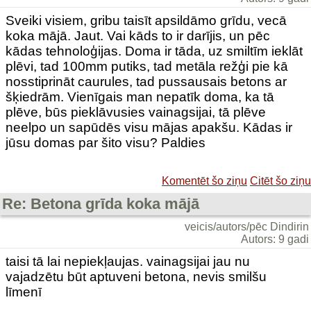
Sveiki visiem, gribu taisīt apsildāmo grīdu, vecā
koka mājā. Jaut. Vai kāds to ir darījis, un pēc
kādas tehnoloģijas. Doma ir tāda, uz smiltīm ieklāt
plēvi, tad 100mm putiks, tad metāla režģi pie kā
nosstiprināt caurules, tad pussausais betons ar
šķiedrām. Vienīgais man nepatīk doma, ka tā
plēve, būs pieklāvusies vainagsijai, tā plēve
neelpo un sapūdēs visu mājas apakšu. Kādas ir
jūsu domas par šito visu? Paldies
Komentēt šo ziņu
Citēt šo ziņu
Re: Betona grīda koka mājā
veicis/autors/pēc Dindirin
Autors: 9 gadi
taisi tā lai nepiekļaujas. vainagsijai jau nu
vajadzētu būt aptuveni betona, nevis smilšu
līmenī