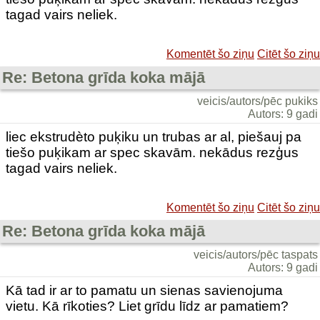
tagad vairs neliek.
Komentēt šo ziņu
Citēt šo ziņu
Re: Betona grīda koka mājā
veicis/autors/pēc pukiks
Autors: 9 gadi
liec ekstrudèto puķiku un trubas ar al, piešauj pa
tiešo puķikam ar spec skavām. nekādus rezģus
tagad vairs neliek.
Komentēt šo ziņu
Citēt šo ziņu
Re: Betona grīda koka mājā
veicis/autors/pēc taspats
Autors: 9 gadi
Kā tad ir ar to pamatu un sienas savienojuma
vietu. Kā rīkoties? Liet grīdu līdz ar pamatiem?