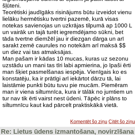
šļūteni.
Teorētiski jaudīgāks risinājums būtu izveidot vienu
lielāku hermētisku tvertni pazemē, kurā visas
notekas savienojas un uzkrājas tilpumā ap 1000 L
un vairāk un tajā turēt iegremdējamo sūkni, bet
tāda tvertne diemžēl jau ir diezgan dārga un arī
sarakt zemē caurules no notekām arī maksā $$
un diez vai tas atmaksājas.
Man pašam ir kādas 10 mucas, kuras uz sezonu
uzstādu un mani tas tīri labi apmierina, jo īpaši ērti
man šķiet pasmelšanas iespēja. Vienīgais ko es
konstatēju, ka ir prātīgi arī iekārtot dārzu tā, lai
laistāmie punkti būtu tuvu pie mucām. Piemēram
man ir viena siltumnīca, kura ir tālāk no jumtiem un
tur nav tik ērti vairst nest ūdeni. Tāpēc ir plāns to
siltumnīcu kaut kad pārcelt praktiskākā vietā.
Komentēt šo ziņu
Citēt šo ziņu
Re: Lietus ūdens izmantošana, novirzīšana