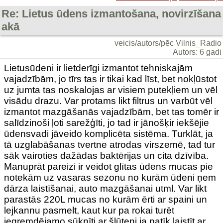
Re: Lietus ūdens izmantošana, novirzīšana
akā
veicis/autors/pēc Vilnis_Radio
Autors: 6 gadi
Lietusūdeni ir lietderīgi izmantot tehniskajām
vajadzībām, jo tīrs tas ir tikai kad līst, bet nokļūstot
uz jumta tas noskalojas ar visiem putekļiem un vēl
visādu drazu. Var protams likt filtrus un varbūt vēl
izmantot mazgāšanās vajadzībām, bet tas tomēr ir
salīdzinoši ļoti sarežģīti, jo tad ir jānošķir iekšējie
ūdensvadi jāveido komplicēta sistēma. Turklāt, ja
tā uzglabāšanas tvertne atrodas virszemē, tad tur
sāk vairoties dažādas baktērijas un cita dzīvība.
Manuprāt pareizi ir veidot glītas ūdens mucas pie
notekām uz vasaras sezonu no kurām ūdeni ņem
dārza laistīšanai, auto mazgāšanai utml. Var likt
parastās 220L mucas no kurām ērti ar spaini un
lejkannu pasmelt, kaut kur pa rokai turēt
iegremdējamo sūknīti ar šļūteni ja patīk laistīt ar