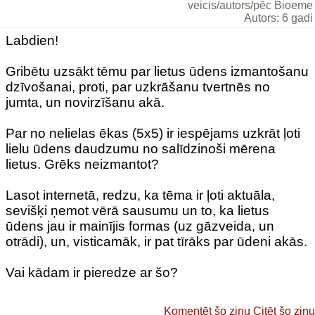
veicis/autors/pēc Bioeme
Autors: 6 gadi
Labdien!
Gribētu uzsākt tēmu par lietus ūdens izmantošanu
dzīvošanai, proti, par uzkrāšanu tvertnēs no
jumta, un novirzīšanu akā.
Par no nelielas ēkas (5x5) ir iespējams uzkrāt ļoti
lielu ūdens daudzumu no salīdzinoši mērena
lietus. Grēks neizmantot?
Lasot internetā, redzu, ka tēma ir ļoti aktuāla,
sevišķi ņemot vērā sausumu un to, ka lietus
ūdens jau ir mainījis formas (uz gāzveida, un
otrādi), un, visticamāk, ir pat tīrāks par ūdeni akās.
Vai kādam ir pieredze ar šo?
Komentēt šo ziņu
Citēt šo ziņu