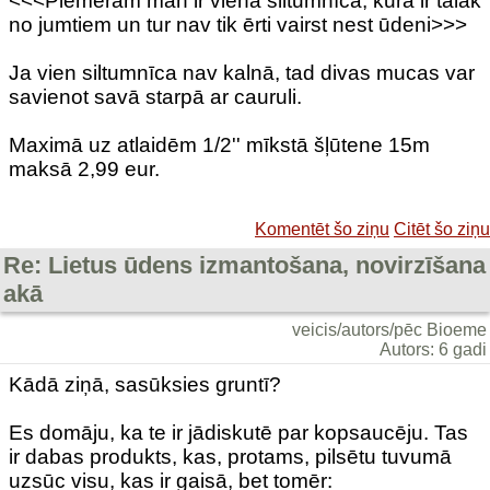
<<<Piemēram man ir viena siltumnīca, kura ir tālāk
no jumtiem un tur nav tik ērti vairst nest ūdeni>>>
Ja vien siltumnīca nav kalnā, tad divas mucas var
savienot savā starpā ar cauruli.
Maximā uz atlaidēm 1/2'' mīkstā šļūtene 15m
maksā 2,99 eur.
Komentēt šo ziņu
Citēt šo ziņu
Re: Lietus ūdens izmantošana, novirzīšana
akā
veicis/autors/pēc Bioeme
Autors: 6 gadi
Kādā ziņā, sasūksies gruntī?
Es domāju, ka te ir jādiskutē par kopsaucēju. Tas
ir dabas produkts, kas, protams, pilsētu tuvumā
uzsūc visu, kas ir gaisā, bet tomēr: