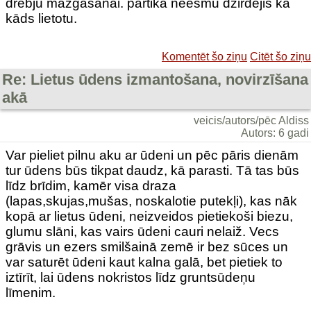
drēbju mazgāšanai. pārtikā neesmu dzirdējis ka
kāds lietotu.
Komentēt šo ziņu
Citēt šo ziņu
Re: Lietus ūdens izmantošana, novirzīšana
akā
veicis/autors/pēc Aldiss
Autors: 6 gadi
Var pieliet pilnu aku ar ūdeni un pēc pāris dienām
tur ūdens būs tikpat daudz, kā parasti. Tā tas būs
līdz brīdim, kamēr visa draza
(lapas,skujas,mušas, noskalotie putekļi), kas nāk
kopā ar lietus ūdeni, neizveidos pietiekoši biezu,
glumu slāni, kas vairs ūdeni cauri nelaiž. Vecs
grāvis un ezers smilšainā zemē ir bez sūces un
var saturēt ūdeni kaut kalna galā, bet pietiek to
iztīrīt, lai ūdens nokristos līdz gruntsūdeņu
līmenim.