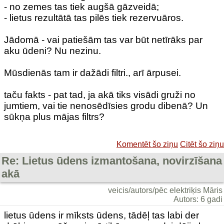
- no zemes tas tiek augšā gāzveidā;
- lietus rezultātā tas pilēs tiek rezervuāros.
Jādomā - vai patiešām tas var būt netīrāks par
aku ūdeni? Nu nezinu.
Mūsdienās tam ir dažādi filtri., arī ārpusei.
taču fakts - pat tad, ja akā tiks visādi gruži no
jumtiem, vai tie nenosēdīsies grodu dibenā? Un
sūkņa plus mājas filtrs?
Komentēt šo ziņu
Citēt šo ziņu
Re: Lietus ūdens izmantošana, novirzīšana
akā
veicis/autors/pēc elektriķis Māris
Autors: 6 gadi
lietus ūdens ir mīksts ūdens, tādēļ tas labi der