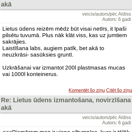
akā
veicis/autors/pēc Aldiss
Autors: 6 gadi
Lietus ūdens reizēm mēdz būt visai netīrs, it īpaši
pilsētu tuvumā. Plus nāk klāt viss, kas uz jumtiem
sakrājies.
Laistīšana labs, augiem patīk, bet akā to
neuzkrāsi- sasūksies gruntī.
Uzkrāšanai var izmantot 200l plastmasas mucas
vai 1000l konteinerus.
Komentēt šo ziņu
Citēt šo ziņu
Re: Lietus ūdens izmantošana, novirzīšana
akā
veicis/autors/pēc Aldiss
Autors: 6 gadi