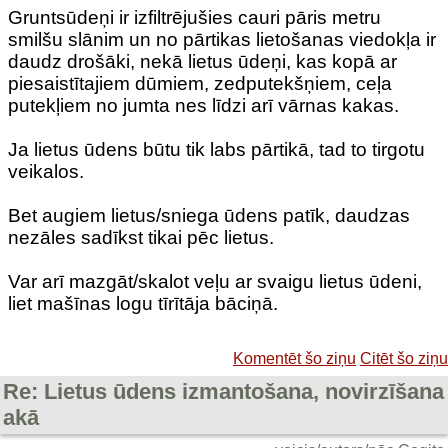
Gruntsūdeņi ir izfiltrējušies cauri pāris metru
smilšu slānim un no pārtikas lietošanas viedokļa ir
daudz drošāki, nekā lietus ūdeņi, kas kopā ar
piesaistītajiem dūmiem, zedputekšņiem, ceļa
putekļiem no jumta nes līdzi arī vārnas kakas.
Ja lietus ūdens būtu tik labs pārtikā, tad to tirgotu
veikalos.
Bet augiem lietus/sniega ūdens patīk, daudzas
nezāles sadīkst tikai pēc lietus.
Var arī mazgāt/skalot veļu ar svaigu lietus ūdeni,
liet mašīnas logu tīrītāja bāciņā.
Komentēt šo ziņu
Citēt šo ziņu
Re: Lietus ūdens izmantošana, novirzīšana
akā