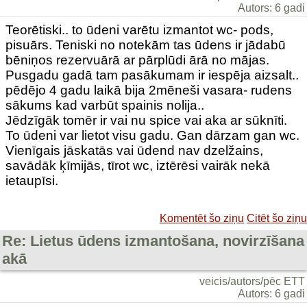
Autors: 6 gadi
Teorētiski.. to ūdeni varētu izmantot wc- pods,
pisuārs. Teniski no notekām tas ūdens ir jādabū
bēniņos rezervuārā ar pārplūdi ārā no mājas.
Pusgadu gadā tam pasākumam ir iespēja aizsalt..
pēdējo 4 gadu laikā bija 2mēneši vasara- rudens
sākums kad varbūt spainis nolija..
Jēdzīgāk tomēr ir vai nu spice vai aka ar sūknīti.
To ūdeni var lietot visu gadu. Gan dārzam gan wc.
Vienīgais jāskatās vai ūdend nav dzelžains,
savādāk ķīmijās, tīrot wc, iztērēsi vairāk nekā
ietaupīsi.
Komentēt šo ziņu
Citēt šo ziņu
Re: Lietus ūdens izmantošana, novirzīšana
akā
veicis/autors/pēc ETT
Autors: 6 gadi