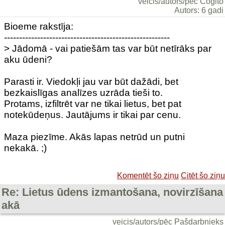
veicis/autors/pēc Cogito
Autors: 6 gadi
Bioeme rakstīja:
-------------------------------------------------------
> Jādomā - vai patiešām tas var būt netīrāks par
aku ūdeni?
Parasti ir. Viedokļi jau var būt dažādi, bet
bezkaislīgas analīzes uzrāda tieši to.
Protams, izfiltrēt var ne tikai lietus, bet pat
notekūdeņus. Jautājums ir tikai par cenu.
Maza piezīme. Akās lapas netrūd un putni
nekakā. ;)
Komentēt šo ziņu
Citēt šo ziņu
Re: Lietus ūdens izmantošana, novirzīšana
akā
veicis/autors/pēc Pašdarbnieks