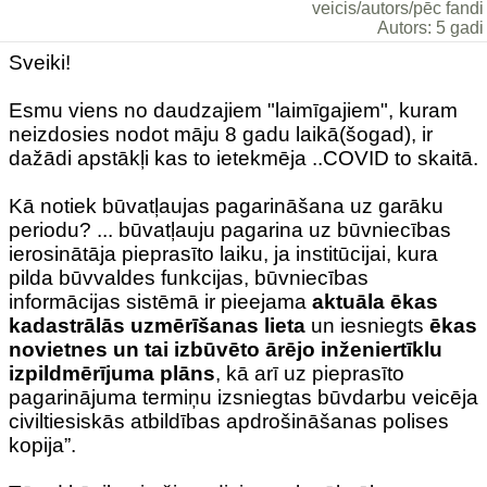
veicis/autors/pēc fandi
Autors: 5 gadi
Sveiki!
Esmu viens no daudzajiem "laimīgajiem", kuram
neizdosies nodot māju 8 gadu laikā(šogad), ir
dažādi apstākļi kas to ietekmēja ..COVID to skaitā.
Kā notiek būvatļaujas pagarināšana uz garāku
periodu? ... būvatļauju pagarina uz būvniecības
ierosinātāja pieprasīto laiku, ja institūcijai, kura
pilda būvvaldes funkcijas, būvniecības
informācijas sistēmā ir pieejama
aktuāla ēkas
kadastrālās uzmērīšanas lieta
un iesniegts
ēkas
novietnes un tai izbūvēto ārējo inženiertīklu
izpildmērījuma plāns
, kā arī uz pieprasīto
pagarinājuma termiņu izsniegtas būvdarbu veicēja
civiltiesiskās atbildības apdrošināšanas polises
kopija”.