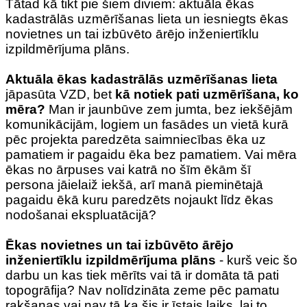
Tātad kā tikt pie šiem diviem: aktuāla ēkas
kadastrālās uzmērīšanas lieta un iesniegts ēkas
novietnes un tai izbūvēto ārējo inženiertīklu
izpildmērījuma plāns.
Aktuāla ēkas kadastrālās uzmērīšanas lieta
jāpasūta VZD, bet
kā notiek pati uzmērīšana, ko
mēra?
Man ir jaunbūve zem jumta, bez iekšējām
komunikācijām, logiem un fasādes un vietā kurā
pēc projekta paredzēta saimniecības ēka uz
pamatiem ir pagaidu ēka bez pamatiem. Vai mēra
ēkas no ārpuses vai katrā no šīm ēkām šī
persona jāielaiž iekšā, arī manā pieminētajā
pagaidu ēkā kuru paredzēts nojaukt līdz ēkas
nodošanai ekspluatācijā?
Ēkas novietnes un tai izbūvēto ārējo
inženiertīklu izpildmērījuma plāns
- kurš veic šo
darbu un kas tiek mērīts vai tā ir domāta tā pati
topogrāfija? Nav nolīdzināta zeme pēc pamatu
rakšanas vai nav tā ka šis ir īstais laiks, lai to