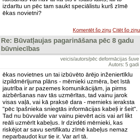
izdarītu un pēc tam saukt speciālistu kurš zīmē
ēkas novietni?
Komentēt šo ziņu
Citēt šo ziņu
Re: Būvatļaujas pagarināšana pēc 8 gadu
būvniecības
veicis/autors/pēc deformācijas šuve
Autors: 5 gadi
ēkas novietnes un tai izbūvēto ārējo inženiertīklu
izpildmērījuma plāns - mērnieki uzmēra, bet īstā
jautrība ir ar pazemes komunikācijām, ja pirms
aizbēršanas nav tās uzmērītas, tad vainu jarok
visas vaļā, vai kā praksē dara - mernieks ieraksta
"pēc īpašnieka sniegtās informācijas kabeļi ir šeit".
Tad nu būvvalde var vainu pievērt acis vai arī likt
reāli uzmērīt kabeļus. Ir dzirdēti mērnieki, kas
riskējot ar savu sertifikatu zīmē kabeļus nemaz
neparbaudot kur tie ir. Var arī tā.