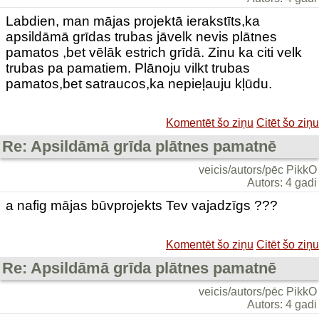
Labdien, man mājas projektā ierakstīts,ka
apsildāmā grīdas trubas jāvelk nevis plātnes
pamatos ,bet vēlāk estrich grīdā. Zinu ka citi velk
trubas pa pamatiem. Plānoju vilkt trubas
pamatos,bet satraucos,ka nepieļauju kļūdu.
Komentēt šo ziņu
Citēt šo ziņu
Re: Apsildāmā grīda plātnes pamatnē
veicis/autors/pēc PikkO
Autors: 4 gadi
a nafig mājas būvprojekts Tev vajadzīgs ???
Komentēt šo ziņu
Citēt šo ziņu
Re: Apsildāmā grīda plātnes pamatnē
veicis/autors/pēc PikkO
Autors: 4 gadi