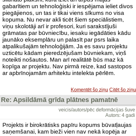
gabarītiem un tehnoloģiski ir iespējama ieliet divos
piegājienos, un tas ir tikai viens sīkums no visa
kopuma. Nu nevar akli ticēt šiem speciālistiem,
viņu skolotāji arī ir profesori, kuri sarakstījuši
grāmatas par būvniecību, iesaku iegādāties kādu
jaunāko eksemplāru un palasīt par psrs laika
atpalikušajām tehnoloģijām. Ja es savu projektu
uzticētu kādam pieredzējušam būvniekam, viņš
noteikti nošautos. Man arī realitātē būs maz kā
kopīga ar projektu. Nav pirmā reize, kad sastopos
ar apbrīnojamām arhitektu intelekta pērlēm.
Komentēt šo ziņu
Citēt šo ziņu
Re: Apsildāmā grīda plātnes pamatnē
veicis/autors/pēc deformācijas šuve
Autors: 4 gadi
Projekts ir birokrātisks papīru kopums būvatļaujas
saņemšanai, kam bieži vien nav nekā kopēja ar