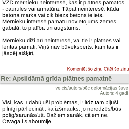
VZD mērnieku neinteresē, kas ir plātnes pamatos
- caurules vai armatūra. Tāpat neinteresē, kāda
betona marka vai cik biezs betons ieliets.
Mērnieku interesē pamatu novietojums zemes
gabalā, to platība un augstums.
Mērnieku diži arī neinteresē, vai tie ir plātnes vai
lentas pamati. Viņš nav būveksperts, kam tas ir
jāspēj atšķirt,
Komentēt šo ziņu
Citēt šo ziņu
Re: Apsildāmā grīda plātnes pamatnē
veicis/autors/pēc deformācijas šuve
Autors: 4 gadi
Visi, kas ir dabūjuši problēmas, ir līdz tam bijuši
pilnīgi pārliecināti, ka izšmauks, jo neredzēs/būs
pofig/sarunās/utt. Dažiem sanāk, citiem ne.
Otvaga i slaboumije.