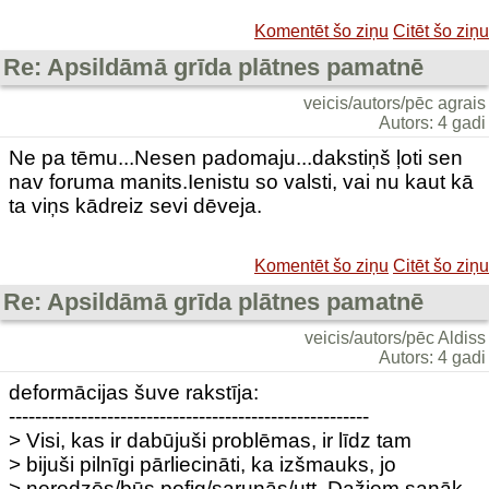
Komentēt šo ziņu
Citēt šo ziņu
Re: Apsildāmā grīda plātnes pamatnē
veicis/autors/pēc agrais
Autors: 4 gadi
Ne pa tēmu...Nesen padomaju...dakstiņš ļoti sen
nav foruma manits.Ienistu so valsti, vai nu kaut kā
ta viņs kādreiz sevi dēveja.
Komentēt šo ziņu
Citēt šo ziņu
Re: Apsildāmā grīda plātnes pamatnē
veicis/autors/pēc Aldiss
Autors: 4 gadi
deformācijas šuve rakstīja:
-------------------------------------------------------
> Visi, kas ir dabūjuši problēmas, ir līdz tam
> bijuši pilnīgi pārliecināti, ka izšmauks, jo
> neredzēs/būs pofig/sarunās/utt. Dažiem sanāk,