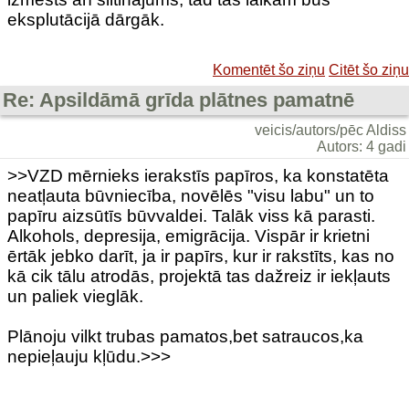
eksplutācijā dārgāk.
Komentēt šo ziņu
Citēt šo ziņu
Re: Apsildāmā grīda plātnes pamatnē
veicis/autors/pēc Aldiss
Autors: 4 gadi
>>VZD mērnieks ierakstīs papīros, ka konstatēta
neatļauta būvniecība, novēlēs "visu labu" un to
papīru aizsūtīs būvvaldei. Talāk viss kā parasti.
Alkohols, depresija, emigrācija. Vispār ir krietni
ērtāk jebko darīt, ja ir papīrs, kur ir rakstīts, kas no
kā cik tālu atrodās, projektā tas dažreiz ir iekļauts
un paliek vieglāk.
Plānoju vilkt trubas pamatos,bet satraucos,ka
nepieļauju kļūdu.>>>