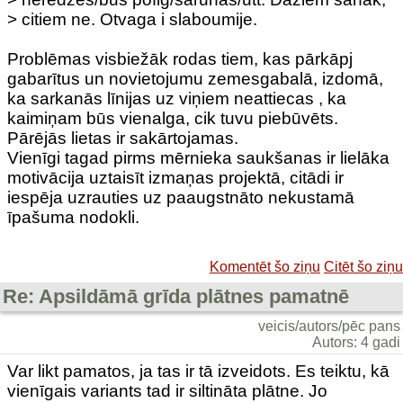
> citiem ne. Otvaga i slaboumije.
Problēmas visbiežāk rodas tiem, kas pārkāpj
gabarītus un novietojumu zemesgabalā, izdomā,
ka sarkanās līnijas uz viņiem neattiecas , ka
kaimiņam būs vienalga, cik tuvu piebūvēts.
Pārējās lietas ir sakārtojamas.
Vienīgi tagad pirms mērnieka saukšanas ir lielāka
motivācija uztaisīt izmaņas projektā, citādi ir
iespēja uzrauties uz paaugstnāto nekustamā
īpašuma nodokli.
Komentēt šo ziņu
Citēt šo ziņu
Re: Apsildāmā grīda plātnes pamatnē
veicis/autors/pēc pans
Autors: 4 gadi
Var likt pamatos, ja tas ir tā izveidots. Es teiktu, kā
vienīgais variants tad ir siltināta plātne. Jo