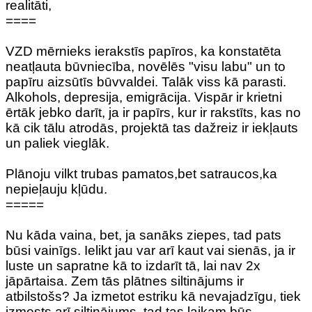
realitāti,
====
VZD mērnieks ierakstīs papīros, ka konstatēta
neatļauta būvniecība, novēlēs "visu labu" un to
papīru aizsūtīs būvvaldei. Talāk viss kā parasti.
Alkohols, depresija, emigrācija. Vispār ir krietni
ērtāk jebko darīt, ja ir papīrs, kur ir rakstīts, kas no
kā cik tālu atrodās, projektā tas dažreiz ir iekļauts
un paliek vieglāk.
Plānoju vilkt trubas pamatos,bet satraucos,ka
nepieļauju kļūdu.
=====
Nu kāda vaina, bet, ja sanāks ziepes, tad pats
būsi vainīgs. Ielikt jau var arī kaut vai sienās, ja ir
luste un sapratne kā to izdarīt tā, lai nav 2x
jāpārtaisa. Zem tās plātnes siltinājums ir
atbilstošs? Ja izmetot estriku kā nevajadzīgu, tiek
izmests arī siltinājums, tad tas laikam būs