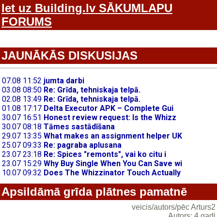
Iet uz Building.lv SĀKUMLAPU
FORUMS
JAUNĀKĀS DISKUSIJAS
Apsildāmā grīda plātnes pamatnē
veicis/autors/pēc Arturs2
Autors: 4 gadi