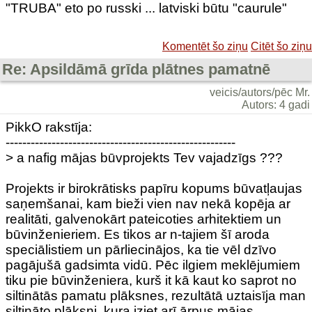
"TRUBA" eto po russki ... latviski būtu "caurule"
Komentēt šo ziņu
Citēt šo ziņu
Re: Apsildāmā grīda plātnes pamatnē
veicis/autors/pēc Mr.
Autors: 4 gadi
PikkO rakstīja:
-------------------------------------------------------
> a nafig mājas būvprojekts Tev vajadzīgs ???
Projekts ir birokrātisks papīru kopums būvatļaujas
saņemšanai, kam bieži vien nav nekā kopēja ar
realitāti, galvenokārt pateicoties arhitektiem un
būvinženieriem. Es tikos ar n-tajiem šī aroda
speciālistiem un pārliecinājos, ka tie vēl dzīvo
pagājušā gadsimta vidū. Pēc ilgiem meklējumiem
tiku pie būvinženiera, kurš it kā kaut ko saprot no
siltinātās pamatu plāksnes, rezultātā uztaisīja man
siltināto plāksni, kura iziet arī ārpus mājas