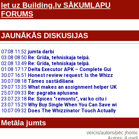
Iet uz Building.lv SĀKUMLAPU
FORUMS
JAUNĀKĀS DISKUSIJAS
Metāla jumts
veicis/autors/pēc jhonic
Autors: 4 gadi