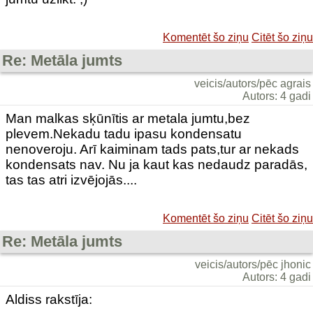
Komentēt šo ziņu
Citēt šo ziņu
Re: Metāla jumts
veicis/autors/pēc agrais
Autors: 4 gadi
Man malkas sķūnītis ar metala jumtu,bez
plevem.Nekadu tadu ipasu kondensatu
nenoveroju. Arī kaiminam tads pats,tur ar nekads
kondensats nav. Nu ja kaut kas nedaudz paradās,
tas tas atri izvējojās....
Komentēt šo ziņu
Citēt šo ziņu
Re: Metāla jumts
veicis/autors/pēc jhonic
Autors: 4 gadi
Aldiss rakstīja: