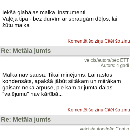
Iekšā glabājas malka, instrumenti.
Vaļēja tipa - bez durvīm ar spraugām dēļos, lai
žūtu malka
Komentēt šo ziņu
Citēt šo ziņu
Re: Metāla jumts
veicis/autors/pēc ETT
Autors: 4 gadi
Malka nav sausa. Tikai minējums. Lai rastos
kondensāts, apakšā jābūt siltākam un mitrākam
gaisam nekā ārpusē, pie kam ar jumta daļas
"vaļējumu" nav kārtībā...
Komentēt šo ziņu
Citēt šo ziņu
Re: Metāla jumts
veicis/autors/pēc Cogito