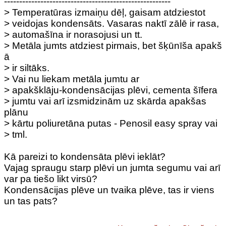
-------------------------------------------------------
> Temperatūras izmaiņu dēļ, gaisam atdziestot
> veidojas kondensāts. Vasaras naktī zālē ir rasa,
> automašīna ir norasojusi un tt.
> Metāla jumts atdziest pirmais, bet šķūnīša apakš
ā
> ir siltāks.
> Vai nu liekam metāla jumtu ar
> apakšklāju-kondensācijas plēvi, cementa šīfera
> jumtu vai arī izsmidzinām uz skārda apakšas
plānu
> kārtu poliuretāna putas - Penosil easy spray vai
> tml.
Kā pareizi to kondensāta plēvi ieklāt?
Vajag spraugu starp plēvi un jumta segumu vai arī
var pa tiešo likt virsū?
Kondensācijas plēve un tvaika plēve, tas ir viens
un tas pats?