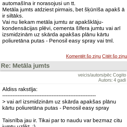
automašīna ir norasojusi un tt.
Metāla jumts atdziest pirmais, bet šķūnīša apakš ā
ir siltāks.
Vai nu liekam metāla jumtu ar apakšklāju-
kondensācijas plēvi, cementa šīfera jumtu vai arī
izsmidzinām uz skārda apakšas plānu kārtu
poliuretāna putas - Penosil easy spray vai tml.
Komentēt šo ziņu
Citēt šo ziņu
Re: Metāla jumts
veicis/autors/pēc Cogito
Autors: 4 gadi
Aldiss rakstīja:
-------------------------------------------------------
> vai arī izsmidzinām uz skārda apakšas plānu
kārtu poliuretāna putas - Penosil easy spray
Taisnība jau ir. Tikai par to naudu var bezmaz citu
jumtu uzlikt. ;)