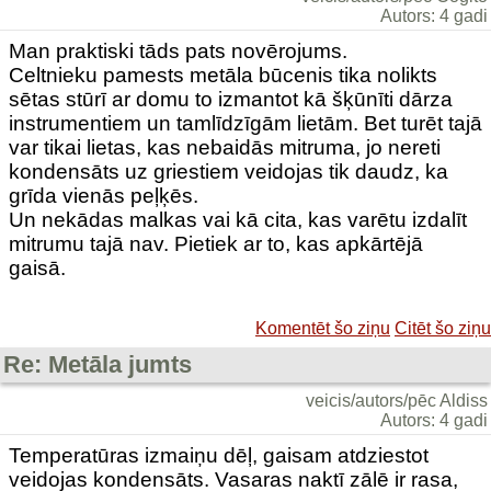
Autors: 4 gadi
Man praktiski tāds pats novērojums.
Celtnieku pamests metāla būcenis tika nolikts
sētas stūrī ar domu to izmantot kā šķūnīti dārza
instrumentiem un tamlīdzīgām lietām. Bet turēt tajā
var tikai lietas, kas nebaidās mitruma, jo nereti
kondensāts uz griestiem veidojas tik daudz, ka
grīda vienās peļķēs.
Un nekādas malkas vai kā cita, kas varētu izdalīt
mitrumu tajā nav. Pietiek ar to, kas apkārtējā
gaisā.
Komentēt šo ziņu
Citēt šo ziņu
Re: Metāla jumts
veicis/autors/pēc Aldiss
Autors: 4 gadi
Temperatūras izmaiņu dēļ, gaisam atdziestot
veidojas kondensāts. Vasaras naktī zālē ir rasa,