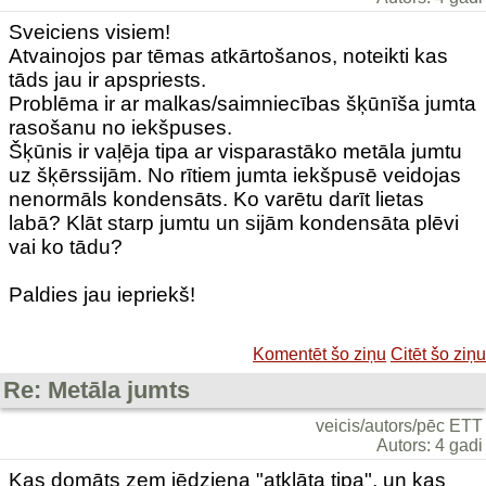
Sveiciens visiem!
Atvainojos par tēmas atkārtošanos, noteikti kas
tāds jau ir apspriests.
Problēma ir ar malkas/saimniecības šķūnīša jumta
rasošanu no iekšpuses.
Šķūnis ir vaļēja tipa ar visparastāko metāla jumtu
uz šķērssijām. No rītiem jumta iekšpusē veidojas
nenormāls kondensāts. Ko varētu darīt lietas
labā? Klāt starp jumtu un sijām kondensāta plēvi
vai ko tādu?
Paldies jau iepriekš!
Komentēt šo ziņu
Citēt šo ziņu
Re: Metāla jumts
veicis/autors/pēc ETT
Autors: 4 gadi
Kas domāts zem jēdziena "atklāta tipa", un kas