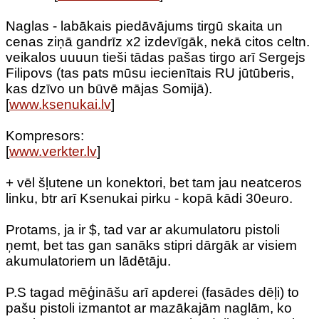
Naglas - labākais piedāvājums tirgū skaita un
cenas ziņā gandrīz x2 izdevīgāk, nekā citos celtn.
veikalos uuuun tieši tādas pašas tirgo arī Sergejs
Filipovs (tas pats mūsu iecienītais RU jūtūberis,
kas dzīvo un būvē mājas Somijā).
[
www.ksenukai.lv
]
Kompresors:
[
www.verkter.lv
]
+ vēl šļutene un konektori, bet tam jau neatceros
linku, btr arī Ksenukai pirku - kopā kādi 30euro.
Protams, ja ir $, tad var ar akumulatoru pistoli
ņemt, bet tas gan sanāks stipri dārgāk ar visiem
akumulatoriem un lādētāju.
P.S tagad mēģināšu arī apderei (fasādes dēļi) to
pašu pistoli izmantot ar mazākajām naglām, ko