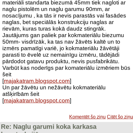
materiāli standarta biezumā 45mm tiek nagloti ar
naglu pistolēm un naglu garumu 90mm, ar
nosacījumu , ka tās ir nevis parastās vai fasādes
naglas, bet speciālās konstrukciju naglas ar
rievām, kuras turas kokā daudz stingrāk.
Jautājums gan paliek par kokmateriālu biezumu
50mm- visdrīzāk, ka tas nav žāvēts kaltē un to
izmērs pamatīgi variē, jo kokmateriālu žāvētāji
parasti to ēvelē uz nemainīgu izmēru, tādējādi
pārdodot gatavu produktu, nevis pusfabrikātu.
Varbūt kas noderīgs par komateriālu izmēriem būs
šeit
[
majakatram.blogspot.com
]
Un par žāvētu un nežāvētu kokmateriālu
atšķirībām šeit
[
majakatram.blogspot.com
]
Komentēt šo ziņu
Citēt šo ziņu
Re: Naglu garumi koka karkasa