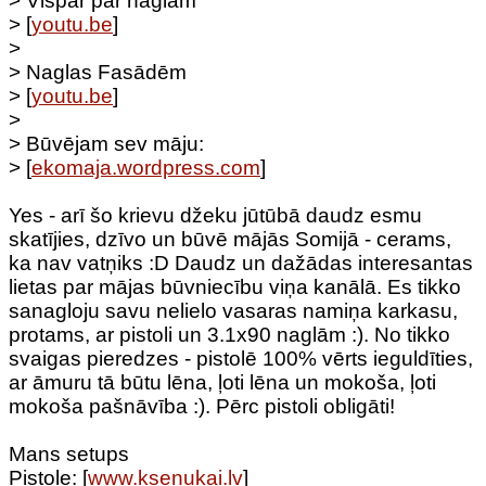
> Vispār par naglām
> [
youtu.be
]
>
> Naglas Fasādēm
> [
youtu.be
]
>
> Būvējam sev māju:
> [
ekomaja.wordpress.com
]
Yes - arī šo krievu džeku jūtūbā daudz esmu
skatījies, dzīvo un būvē mājās Somijā - cerams,
ka nav vatņiks :D Daudz un dažādas interesantas
lietas par mājas būvniecību viņa kanālā. Es tikko
sanagloju savu nelielo vasaras namiņa karkasu,
protams, ar pistoli un 3.1x90 naglām :). No tikko
svaigas pieredzes - pistolē 100% vērts ieguldīties,
ar āmuru tā būtu lēna, ļoti lēna un mokoša, ļoti
mokoša pašnāvība :). Pērc pistoli obligāti!
Mans setups
Pistole: [
www.ksenukai.lv
]