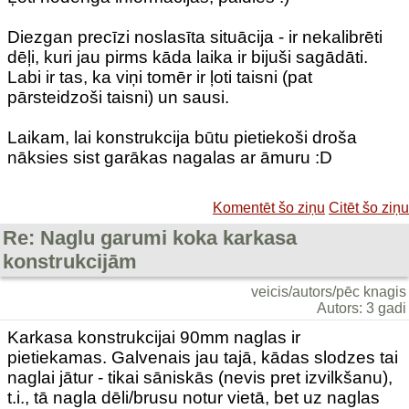
Diezgan precīzi noslasīta situācija - ir nekalibrēti
dēļi, kuri jau pirms kāda laika ir bijuši sagādāti.
Labi ir tas, ka viņi tomēr ir ļoti taisni (pat
pārsteidzoši taisni) un sausi.
Laikam, lai konstrukcija būtu pietiekoši droša
nāksies sist garākas nagalas ar āmuru :D
Komentēt šo ziņu
Citēt šo ziņu
Re: Naglu garumi koka karkasa
konstrukcijām
veicis/autors/pēc knagis
Autors: 3 gadi
Karkasa konstrukcijai 90mm naglas ir
pietiekamas. Galvenais jau tajā, kādas slodzes tai
naglai jātur - tikai sāniskās (nevis pret izvilkšanu),
t.i., tā nagla dēli/brusu notur vietā, bet uz naglas