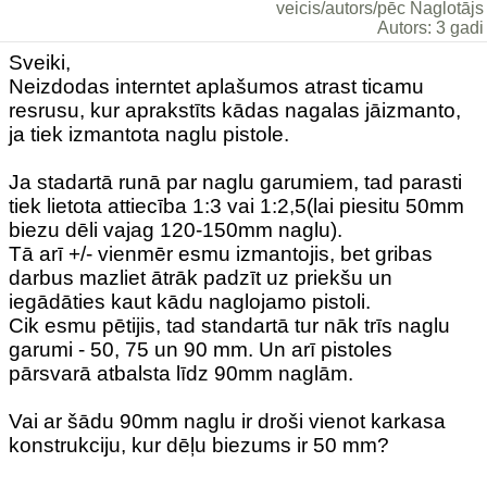
veicis/autors/pēc Naglotājs
Autors: 3 gadi
Sveiki,
Neizdodas interntet aplašumos atrast ticamu
resrusu, kur aprakstīts kādas nagalas jāizmanto,
ja tiek izmantota naglu pistole.
Ja stadartā runā par naglu garumiem, tad parasti
tiek lietota attiecība 1:3 vai 1:2,5(lai piesitu 50mm
biezu dēli vajag 120-150mm naglu).
Tā arī +/- vienmēr esmu izmantojis, bet gribas
darbus mazliet ātrāk padzīt uz priekšu un
iegādāties kaut kādu naglojamo pistoli.
Cik esmu pētijis, tad standartā tur nāk trīs naglu
garumi - 50, 75 un 90 mm. Un arī pistoles
pārsvarā atbalsta līdz 90mm naglām.
Vai ar šādu 90mm naglu ir droši vienot karkasa
konstrukciju, kur dēļu biezums ir 50 mm?