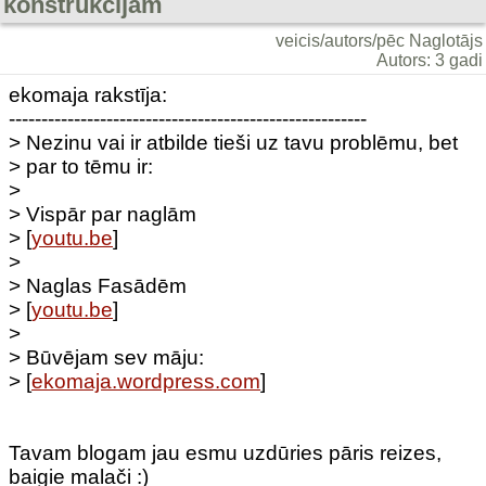
konstrukcijām
veicis/autors/pēc Naglotājs
Autors: 3 gadi
ekomaja rakstīja:
-------------------------------------------------------
> Nezinu vai ir atbilde tieši uz tavu problēmu, bet
> par to tēmu ir:
>
> Vispār par naglām
> [
youtu.be
]
>
> Naglas Fasādēm
> [
youtu.be
]
>
> Būvējam sev māju:
> [
ekomaja.wordpress.com
]
Tavam blogam jau esmu uzdūries pāris reizes,
baigie malači :)