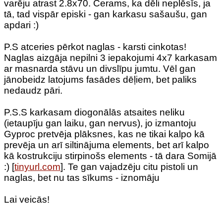
varēju atrast 2.8x70. Cerams, ka dēli neplēsīs, ja
tā, tad vispār episki - gan karkasu sašaušu, gan
apdari :)
P.S atceries pērkot naglas - karsti cinkotas!
Naglas aizgāja nepilni 3 iepakojumi 4x7 karkasam
ar masnarda stāvu un divslīpu jumtu. Vēl gan
jānobeidz latojums fasādes dēļiem, bet paliks
nedaudz pāri.
P.S.S karkasam diogonālās atsaites neliku
(ietaupīju gan laiku, gan nervus), jo izmantoju
Gyproc pretvēja plāksnes, kas ne tikai kalpo kā
prevēja un arī siltinājuma elements, bet arī kalpo
kā kostrukciju stirpinošs elements - tā dara Somijā
:) [
tinyurl.com
]. Te gan vajadzēju citu pistoli un
naglas, bet nu tas sīkums - iznomāju
Lai veicās!