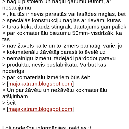
> naglu pistolēm un naglu garumu 90mm, ar
nosacījumu
> , ka tās ir nevis parastās vai fasādes naglas, bet
> speciālās konstrukciju naglas ar rievām, kuras
> turas kokā daudz stingrāk. Jautājums gan paliek
> par kokmateriālu biezumu 50mm- visdrīzāk, ka
tas
> nav žāvēts kaltē un to izmērs pamatīgi variē, jo
> kokmateriālu žāvētāji parasti to ēvelē uz
> nemainīgu izmēru, tādējādi pārdodot gatavu
> produktu, nevis pusfabrikātu. Varbūt kas
noderīgs
> par komateriālu izmēriem būs šeit
> [
majakatram.blogspot.com
]
> Un par žāvētu un nežāvētu kokmateriālu
atšķirībām
> šeit
> [
majakatram.blogspot.com
]
Ļoti noderīga informācijas, paldies :)