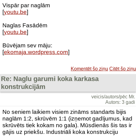
Vispār par naglām
[
youtu.be
]
Naglas Fasādēm
[
youtu.be
]
Būvējam sev māju:
[
ekomaja.wordpress.com
]
Komentēt šo ziņu
Citēt šo ziņu
Re: Naglu garumi koka karkasa
konstrukcijām
veicis/autors/pēc Mr.
Autors: 3 gadi
No seniem laikiem visiem zināms standarts bijis
naglām 1:2, skrūvēm 1:1 (izņemot gadījumus, kad
skrūvēts tiek kokam no gala). Mūsdienās šis tas ir
gājis uz priekšu. Industriāli koka konstrukciju