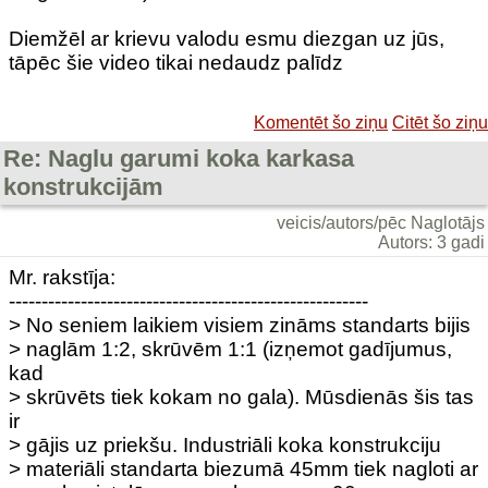
Diemžēl ar krievu valodu esmu diezgan uz jūs,
tāpēc šie video tikai nedaudz palīdz
Komentēt šo ziņu
Citēt šo ziņu
Re: Naglu garumi koka karkasa
konstrukcijām
veicis/autors/pēc Naglotājs
Autors: 3 gadi
Mr. rakstīja:
-------------------------------------------------------
> No seniem laikiem visiem zināms standarts bijis
> naglām 1:2, skrūvēm 1:1 (izņemot gadījumus,
kad
> skrūvēts tiek kokam no gala). Mūsdienās šis tas
ir
> gājis uz priekšu. Industriāli koka konstrukciju
> materiāli standarta biezumā 45mm tiek nagloti ar