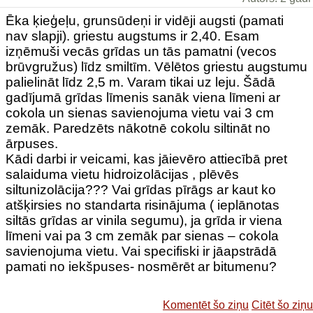
Ēka ķieģeļu, grunsūdeņi ir vidēji augsti (pamati
nav slapji). griestu augstums ir 2,40. Esam
izņēmuši vecās grīdas un tās pamatni (vecos
brūvgružus) līdz smiltīm. Vēlētos griestu augstumu
palielināt līdz 2,5 m. Varam tikai uz leju. Šādā
gadījumā grīdas līmenis sanāk viena līmeni ar
cokola un sienas savienojuma vietu vai 3 cm
zemāk. Paredzēts nākotnē cokolu siltināt no
ārpuses.
Kādi darbi ir veicami, kas jāievēro attiecībā pret
salaiduma vietu hidroizolācijas , plēvēs
siltunizolācija??? Vai grīdas pīrāgs ar kaut ko
atšķirsies no standarta risinājuma ( ieplānotas
siltās grīdas ar vinila segumu), ja grīda ir viena
līmeni vai pa 3 cm zemāk par sienas – cokola
savienojuma vietu. Vai specifiski ir jāapstrādā
pamati no iekšpuses- nosmērēt ar bitumenu?
Komentēt šo ziņu
Citēt šo ziņu