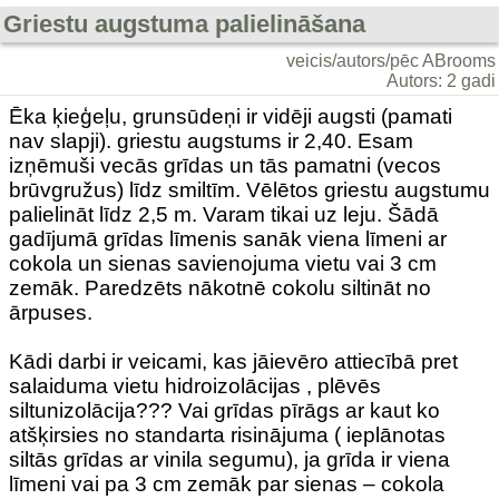
Griestu augstuma palielināšana
veicis/autors/pēc ABrooms
Autors: 2 gadi
Ēka ķieģeļu, grunsūdeņi ir vidēji augsti (pamati
nav slapji). griestu augstums ir 2,40. Esam
izņēmuši vecās grīdas un tās pamatni (vecos
brūvgružus) līdz smiltīm. Vēlētos griestu augstumu
palielināt līdz 2,5 m. Varam tikai uz leju. Šādā
gadījumā grīdas līmenis sanāk viena līmeni ar
cokola un sienas savienojuma vietu vai 3 cm
zemāk. Paredzēts nākotnē cokolu siltināt no
ārpuses.
Kādi darbi ir veicami, kas jāievēro attiecībā pret
salaiduma vietu hidroizolācijas , plēvēs
siltunizolācija??? Vai grīdas pīrāgs ar kaut ko
atšķirsies no standarta risinājuma ( ieplānotas
siltās grīdas ar vinila segumu), ja grīda ir viena
līmeni vai pa 3 cm zemāk par sienas – cokola