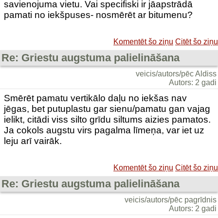
savienojuma vietu. Vai specifiski ir jāapstrādā
pamati no iekšpuses- nosmērēt ar bitumenu?
Komentēt šo ziņu
Citēt šo ziņu
Re: Griestu augstuma palielināšana
veicis/autors/pēc Aldiss
Autors: 2 gadi
Smērēt pamatu vertikālo daļu no iekšas nav
jēgas, bet putuplastu gar sienu/pamatu gan vajag
ielikt, citādi viss silto grīdu siltums aizies pamatos.
Ja cokols augstu virs pagalma līmeņa, var iet uz
leju arī vairāk.
Komentēt šo ziņu
Citēt šo ziņu
Re: Griestu augstuma palielināšana
veicis/autors/pēc pagrīdnis
Autors: 2 gadi