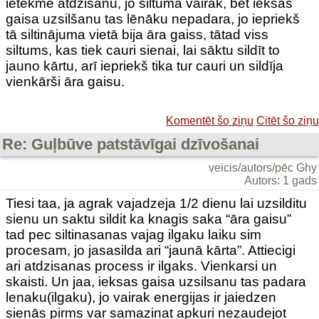
ietekmē atdzišanu, jo siltuma vairāk, bet iekšas
gaisa uzsilšanu tas lēnāku nepadara, jo iepriekš
tā siltinājuma vietā bija āra gaiss, tātad viss
siltums, kas tiek cauri sienai, lai sāktu sildīt to
jauno kārtu, arī iepriekš tika tur cauri un sildīja
vienkārši āra gaisu.
Komentēt šo ziņu
Citēt šo ziņu
Re: Guļbūve patstāvīgai dzīvošanai
veicis/autors/pēc Ghy
Autors: 1 gads
Tiesi taa, ja agrak vajadzeja 1/2 dienu lai uzsilditu
sienu un saktu sildit ka knagis saka “āra gaisu”
tad pec siltinasanas vajag ilgaku laiku sim
procesam, jo jasasilda ari “jaunā kārta”. Attiecigi
ari atdzisanas process ir ilgaks. Vienkarsi un
skaisti. Un jaa, ieksas gaisa uzsilsanu tas padara
lenaku(ilgaku), jo vairak energijas ir jaiedzen
sienās pirms var samazinat apkuri nezaudejot