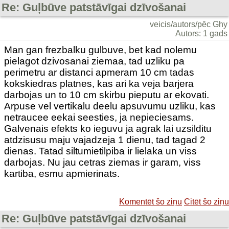
Re: Guļbūve patstāvīgai dzīvošanai
veicis/autors/pēc Ghy
Autors: 1 gads
Man gan frezbalku gulbuve, bet kad nolemu
pielagot dzivosanai ziemaa, tad uzliku pa
perimetru ar distanci apmeram 10 cm tadas
kokskiedras platnes, kas ari ka veja barjera
darbojas un to 10 cm skirbu pieputu ar ekovati.
Arpuse vel vertikalu deelu apsuvumu uzliku, kas
netraucee eekai seesties, ja nepieciesams.
Galvenais efekts ko ieguvu ja agrak lai uzsilditu
atdzisusu maju vajadzeja 1 dienu, tad tagad 2
dienas. Tatad siltumietilpiba ir lielaka un viss
darbojas. Nu jau cetras ziemas ir garam, viss
kartiba, esmu apmierinats.
Komentēt šo ziņu
Citēt šo ziņu
Re: Guļbūve patstāvīgai dzīvošanai