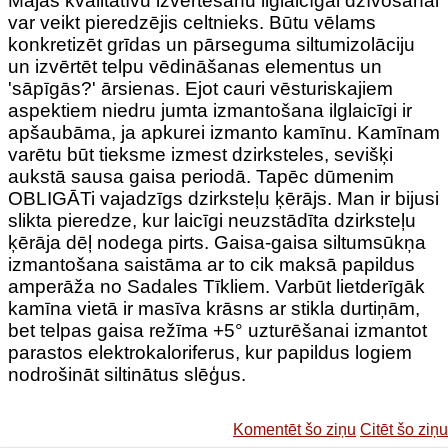
Mājas kvalitatīvu izvērtēšanu ilglaicīgai dzīvošanai
var veikt pieredzējis celtnieks. Būtu vēlams
konkretizēt grīdas un pārseguma siltumizolāciju
un izvērtēt telpu vēdināšanas elementus un
'sāpīgās?' ārsienas. Ejot cauri vēsturiskajiem
aspektiem niedru jumta izmantošana ilglaicīgi ir
apšaubāma, ja apkurei izmanto kamīnu. Kamīnam
varētu būt tieksme izmest dzirksteles, sevišķi
aukstā sausa gaisa periodā. Tapēc dūmenim
OBLIGĀTi vajadzīgs dzirksteļu ķērājs. Man ir bijusi
slikta pieredze, kur laicīgi neuzstādīta dzirksteļu
ķērāja dēļ nodega pirts. Gaisa-gaisa siltumsūkņa
izmantošana saistāma ar to cik maksā papildus
amperāža no Sadales Tīkliem. Varbūt lietderīgāk
kamīna vietā ir masīva krāsns ar stikla durtiņām,
bet telpas gaisa režīma +5° uzturēšanai izmantot
parastos elektrokaloriferus, kur papildus logiem
nodrošināt siltinātus slēģus.
Komentēt šo ziņu
Citēt šo ziņu