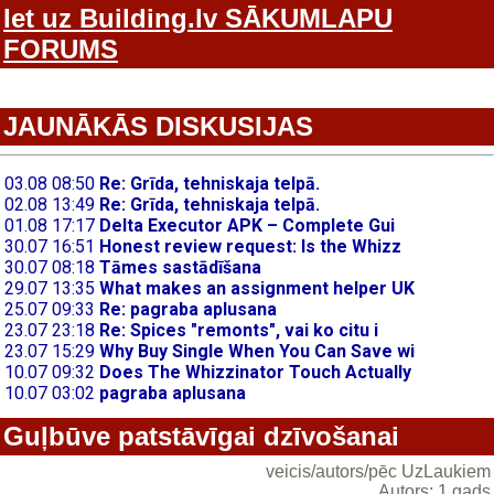
Iet uz Building.lv SĀKUMLAPU
FORUMS
JAUNĀKĀS DISKUSIJAS
Guļbūve patstāvīgai dzīvošanai
veicis/autors/pēc UzLaukiem
Autors: 1 gads