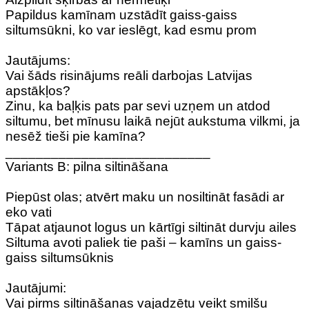
Papildus kamīnam uzstādīt gaiss-gaiss
siltumsūkni, ko var ieslēgt, kad esmu prom
Jautājums:
Vai šāds risinājums reāli darbojas Latvijas
apstākļos?
Zinu, ka baļķis pats par sevi uzņem un atdod
siltumu, bet mīnusu laikā nejūt aukstuma vilkmi, ja
nesēž tieši pie kamīna?
___________________________
Variants B: pilna siltināšana
Piepūst olas; atvērt maku un nosiltināt fasādi ar
eko vati
Tāpat atjaunot logus un kārtīgi siltināt durvju ailes
Siltuma avoti paliek tie paši – kamīns un gaiss-
gaiss siltumsūknis
Jautājumi:
Vai pirms siltināšanas vajadzētu veikt smilšu