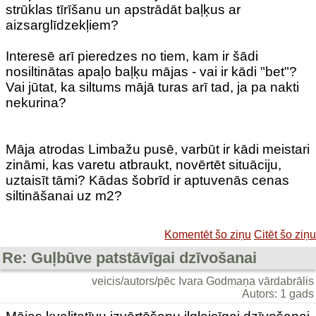
strūklas tīrīšanu un apstrādāt baļķus ar
aizsarglīdzekļiem?
Interesē arī pieredzes no tiem, kam ir šādi
nosiltinātas apaļo baļķu mājas - vai ir kādi "bet"?
Vai jūtat, ka siltums mājā turas arī tad, ja pa nakti
nekurina?
Māja atrodas Limbažu pusē, varbūt ir kādi meistari
zināmi, kas varetu atbraukt, novērtēt situāciju,
uztaisīt tāmi? Kādas šobrīd ir aptuvenās cenas
siltināšanai uz m2?
Komentēt šo ziņu
Citēt šo ziņu
Re: Guļbūve patstāvīgai dzīvošanai
veicis/autors/pēc Ivara Godmaņa vārdabrālis
Autors: 1 gads