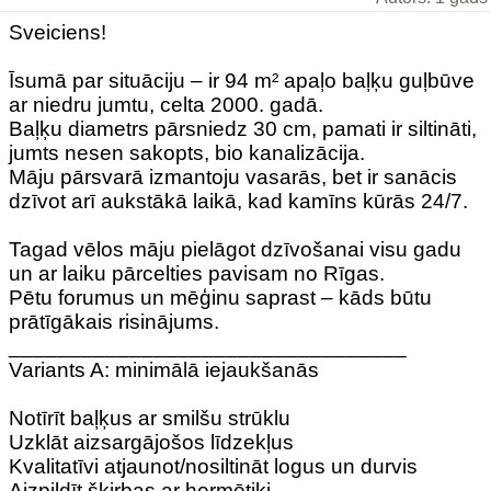
Sveiciens!
Īsumā par situāciju – ir 94 m² apaļo baļķu guļbūve
ar niedru jumtu, celta 2000. gadā.
Baļķu diametrs pārsniedz 30 cm, pamati ir siltināti,
jumts nesen sakopts, bio kanalizācija.
Māju pārsvarā izmantoju vasarās, bet ir sanācis
dzīvot arī aukstākā laikā, kad kamīns kūrās 24/7.
Tagad vēlos māju pielāgot dzīvošanai visu gadu
un ar laiku pārcelties pavisam no Rīgas.
Pētu forumus un mēģinu saprast – kāds būtu
prātīgākais risinājums.
_________________________________
Variants A: minimālā iejaukšanās
Notīrīt baļķus ar smilšu strūklu
Uzklāt aizsargājošos līdzekļus
Kvalitatīvi atjaunot/nosiltināt logus un durvis
Aizpildīt šķirbas ar hermētiķi