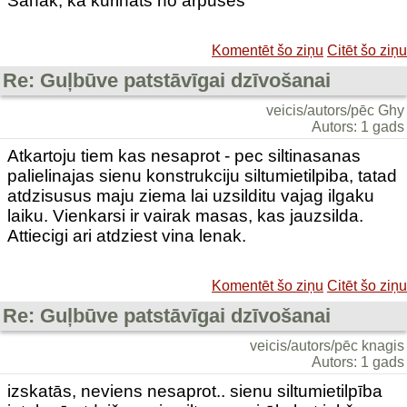
Sanāk, ka kurināts no ārpuses
Komentēt šo ziņu
Citēt šo ziņu
Re: Guļbūve patstāvīgai dzīvošanai
veicis/autors/pēc Ghy
Autors: 1 gads
Atkartoju tiem kas nesaprot - pec siltinasanas
palielinajas sienu konstrukciju siltumietilpiba, tatad
atdzisusus maju ziema lai uzsilditu vajag ilgaku
laiku. Vienkarsi ir vairak masas, kas jauzsilda.
Attiecigi ari atdziest vina lenak.
Komentēt šo ziņu
Citēt šo ziņu
Re: Guļbūve patstāvīgai dzīvošanai
veicis/autors/pēc knagis
Autors: 1 gads
izskatās, neviens nesaprot.. sienu siltumietilpība