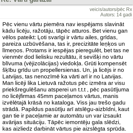
veicis/autors/pēc Rx
Autors: 14 gadi
Pēc vienu vārtu piemēra nav iespējams slavināt
kādu licēju, ražotāju, tāpēc atturos. Bet vienu gan
vēlos pateikt: Ļoti svarīgi ir vārtu ailes, grīdas,
pareiza uzbūvēšana, tas ir, precizitāte leņķos un
līmeņos. Protams ir iespējas pieregulēt, bet tas ne
vienmēr dod lielisku rezultātu, it sevišķi no vārtu
blīvuma (vējizolācijas) viedokļa. Grūti kompensēt
šķību grīdu un propellersienas. Un, ja licējs ir no
Latvijas, tas nenozīmē ka vārti arī ir no Latvijas.
Man licēji lika Lietuvā ražotus pēc izmēra ar visu
priekšregulēšanu atsperei un t.t.t , pēc pasūtījuma
no licējfirmas 45mm paceļamos vārtus, manis
izvēlētajā krāsā no kataloga. Viss jau trešo gadu
strādā. Papildus pasūtīju arī atslēgu-aizbīdni, kaut
gan tie ir paceļamie ar automātu un var izsaukt
avārijas situāciju. Tāpēc iemontēju gala slēdzi,
kas aizliedz darbināt vārtus pie aizslēgta sprūda.