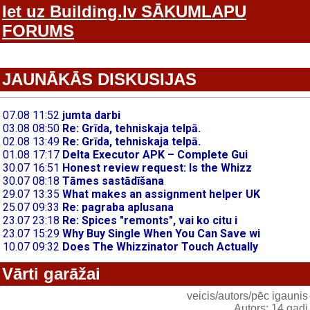
Iet uz Building.lv SĀKUMLAPU
FORUMS
JAUNĀKĀS DISKUSIJAS
Vārti garāžai
veicis/autors/pēc igaunis
Autors: 14 gadi