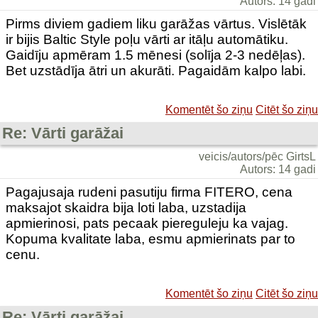
Autors: 14 gadi
Pirms diviem gadiem liku garāžas vārtus. Vislētāk
ir bijis Baltic Style poļu vārti ar itāļu automātiku.
Gaidīju apmēram 1.5 mēnesi (solīja 2-3 nedēļas).
Bet uzstādīja ātri un akurāti. Pagaidām kalpo labi.
Komentēt šo ziņu
Citēt šo ziņu
Re: Vārti garāžai
veicis/autors/pēc GirtsL
Autors: 14 gadi
Pagajusaja rudeni pasutiju firma FITERO, cena
maksajot skaidra bija loti laba, uzstadija
apmierinosi, pats pecaak piereguleju ka vajag.
Kopuma kvalitate laba, esmu apmierinats par to
cenu.
Komentēt šo ziņu
Citēt šo ziņu
Re: Vārti garāžai