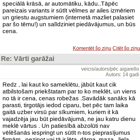
speciālā krāsā, ar automātiku, kādu..Tāpēc
pareizais variants ir sūtīt vēlmes ar ailes izmēriem
un griestu augstumiem (internetā mazliet palasiet
par šo tēmu!) un salīdziniet piedāvājumus, un būs
cena.
Komentēt šo ziņu
Citēt šo ziņu
Re: Vārti garāžai
veicis/autors/pēc aigarello
Autors: 14 gadi
Redz , lai kaut ko sameklētu, jābūt kaut cik
atbilstošam priekštatam par to ko meklēt, un viens
no tā ir cena, cenas robežas .Savādāk sanāks kā
parasti, tirgotājs iedod ciparu, bet pēc tam laika
gaitā uzber virsū par sīkumiem, kuriem it kā
vajadzēja jau būt piedāvājumā, ne jau katru dienu
meklē vārtus . Un patiesībā abzolūti nav
vēlēšanās iespringt un sūtīt n-tos pieprasījumus
firmām , nezinot vai tā ir lēta, dārga, maza , liela