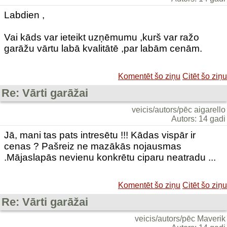
Labdien ,
Vai kāds var ieteikt uzņēmumu ,kurš var ražo
garāžu vārtu labā kvalitātē ,par labām cenām.
Komentēt šo ziņu
Citēt šo ziņu
Re: Vārti garāžai
veicis/autors/pēc aigarello
Autors: 14 gadi
Jā, mani tas pats intresētu !!! Kādas vispār ir
cenas ? Pašreiz ne mazākās nojausmas
.Mājaslapās nevienu konkrētu ciparu neatradu ...
Komentēt šo ziņu
Citēt šo ziņu
Re: Vārti garāžai
veicis/autors/pēc Maverik