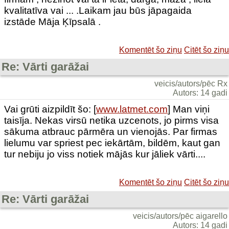
kvalitatīva vai ... .Laikam jau būs jāpagaida
izstāde Māja Ķīpsalā .
Komentēt šo ziņu
Citēt šo ziņu
Re: Vārti garāžai
veicis/autors/pēc Rx
Autors: 14 gadi
Vai grūti aizpildīt šo: [
www.latmet.com
] Man viņi
taisīja. Nekas virsū netika uzcenots, jo pirms visa
sākuma atbrauc pārmēra un vienojās. Par firmas
lielumu var spriest pec iekārtām, bildēm, kaut gan
tur nebiju jo viss notiek mājās kur jāliek vārti....
Komentēt šo ziņu
Citēt šo ziņu
Re: Vārti garāžai
veicis/autors/pēc aigarello
Autors: 14 gadi