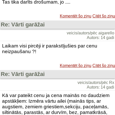
Tas tika darīts drošumam, jo ....
Komentēt šo ziņu
Citēt šo ziņu
Re: Vārti garāžai
veicis/autors/pēc aigarello
Autors: 14 gadi
Laikam visi pircēji ir parakstījušies par cenu
neizpaušanu ?!
Komentēt šo ziņu
Citēt šo ziņu
Re: Vārti garāžai
veicis/autors/pēc Rx
Autors: 14 gadi
Kā var pateikt cenu ja cena mainās no daudziem
apstākļiem: Izmēra vārtu ailei (mainās tips, ar
augstiem, zemiem griestiem,sekciju, paceļamās,
siltinātās, parastās, ar durvīm, bez, pamatkrāsā,