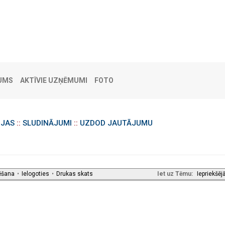
UMS
AKTĪVIE UZŅĒMUMI
FOTO
IJAS
::
SLUDINĀJUMI
::
UZDOD JAUTĀJUMU
ēšana
•
Ielogoties
•
Drukas skats
Iet uz Tēmu:
Iepriekšēj