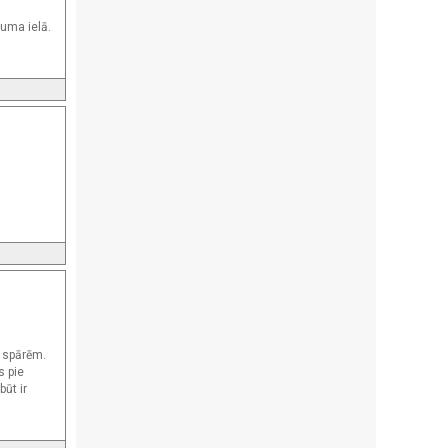
uma ielā.
 spārēm.
s pie
ūt ir