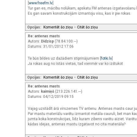
[
www.freefm.lv
]
Tur gan es, mācību nolūkam, apskatu FM antenas izgatavošanu be
Es gan savam konstrukcijām izmantoju visu, kas ir pie rokas.
Opcijas:
Komentēt šo ziņu
•
Citēt šo ziņu
Re: antenas masts
Autors:
Didzisp
(78.84.100.---)
Datums: 31/01/2012 17:06
Te būs bildes uz dažādiem stiprinājumiem [
fotki.lv
]
Ja rokas aug no īstās vietas, tad vienmēr var ko izštukot
Opcijas:
Komentēt šo ziņu
•
Citēt šo ziņu
Re: antenas masts
Autors:
kaimiņš
(213.226.141.---)
Datums: 04/12/2019 09:15
Vajag uzstādīt ārā virszemes TV antenu. Antenas masts caur jum
Par mastu materiālu varētu izmantot metāla cauruli, bet man k
jumta koka konstrukcijas, līdz kuram zibens varētu aiziet. Varēt
kādas idejas, antenas mastu izgatavot no cita materiāla?