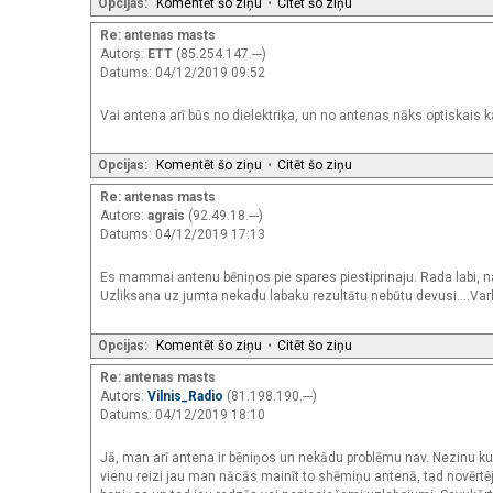
Opcijas:
Komentēt šo ziņu
•
Citēt šo ziņu
Re: antenas masts
Autors:
ETT
(85.254.147.---)
Datums: 04/12/2019 09:52
Vai antena arī būs no dielektriķa, un no antenas nāks optiskais ka
Opcijas:
Komentēt šo ziņu
•
Citēt šo ziņu
Re: antenas masts
Autors:
agrais
(92.49.18.---)
Datums: 04/12/2019 17:13
Es mammai antenu bēniņos pie spares piestiprinaju. Rada labi, na
Uzliksana uz jumta nekadu labaku rezultātu nebūtu devusi....Varbū
Opcijas:
Komentēt šo ziņu
•
Citēt šo ziņu
Re: antenas masts
Autors:
Vilnis_Radio
(81.198.190.---)
Datums: 04/12/2019 18:10
Jā, man arī antena ir bēniņos un nekādu problēmu nav. Nezinu kur
vienu reizi jau man nācās mainīt to shēmiņu antenā, tad novērtēju,