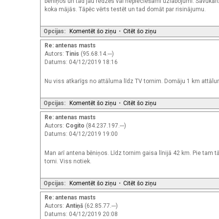
beniņos un tad jau redzēs vai nepieciešami uzlabojumi. Savukārt r
koka mājās. Tāpēc vērts testēt un tad domāt par risinājumu.
Opcijas:
Komentēt šo ziņu
•
Citēt šo ziņu
Re: antenas masts
Autors:
Tinis
(95.68.14.---)
Datums: 04/12/2019 18:16
Nu viss atkarīgs no attāluma līdz TV tornim. Domāju 1 km attālu
Opcijas:
Komentēt šo ziņu
•
Citēt šo ziņu
Re: antenas masts
Autors:
Cogito
(84.237.197.---)
Datums: 04/12/2019 19:00
Man arī antena bēniņos. Līdz tornim gaisa līnijā 42 km. Pie tam t
torni. Viss notiek.
Opcijas:
Komentēt šo ziņu
•
Citēt šo ziņu
Re: antenas masts
Autors:
Antiņš
(62.85.77.---)
Datums: 04/12/2019 20:08