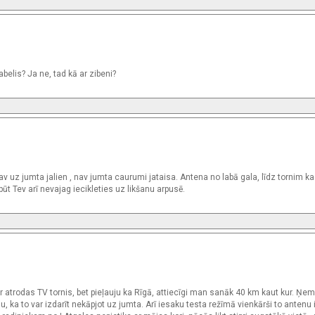
belis? Ja ne, tad kā ar zibeni?
v uz jumta jalien , nav jumta caurumi jataisa. Antena no labā gala, līdz tornim k
t Tev arī nevajag iecikleties uz likšanu arpusē.
 atrodas TV tornis, bet pieļauju ka Rīgā, attiecīgi man sanāk 40 km kaut kur. Ņem
 ka to var izdarīt nekāpjot uz jumta. Arī iesaku testa režīmā vienkārši to antenu i