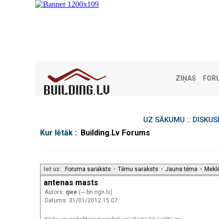
ZIŅAS
FOR
UZ SĀKUMU
::
DISKUS
Kur lētāk
: Building.Lv Forums
Iet uz:
Foruma saraksts
•
Tēmu saraksts
•
Jauna tēma
•
Mekl
antenas masts
Autors:
qwe
(---.bn.ngn.lv)
Datums: 31/01/2012 15:07