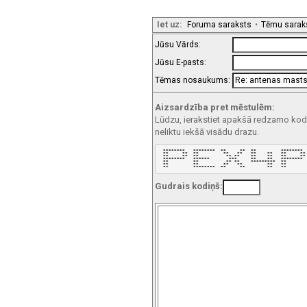
Iet uz:
Foruma saraksts
•
Tēmu sarak
Jūsu Vārds:
Jūsu E-pasts:
Tēmas nosaukums:
Aizsardzība pret mēstulēm:
Lūdzu, ierakstiet apakšā redzamo kodu!
neliktu iekšā visādu drazu.
 ********   ********  **     **  **         ********  
 **     **  **         **   **   **    **   **     ** 
 **     **  **          ** **    **    **   **     ** 
 ********   ******       ***     **    **   ********  
 **         **          ** **    *********  **        
 **         **         **   **         **   **        
 **         ********  **     **        **   **       
Gudrais kodiņš: