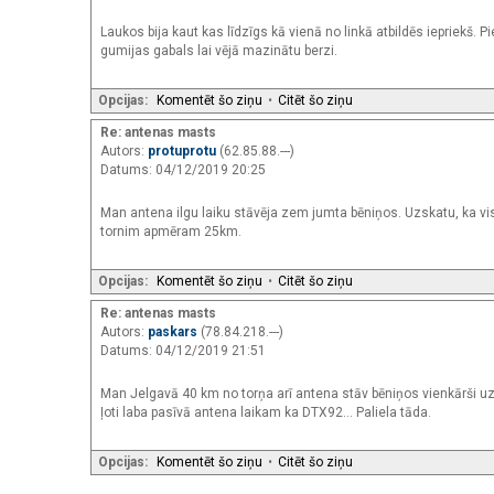
Laukos bija kaut kas līdzīgs kā vienā no linkā atbildēs iepriekš. P
gumijas gabals lai vējā mazinātu berzi.
Opcijas:
Komentēt šo ziņu
•
Citēt šo ziņu
Re: antenas masts
Autors:
protuprotu
(62.85.88.---)
Datums: 04/12/2019 20:25
Man antena ilgu laiku stāvēja zem jumta bēniņos. Uzskatu, ka vis
tornim apmēram 25km.
Opcijas:
Komentēt šo ziņu
•
Citēt šo ziņu
Re: antenas masts
Autors:
paskars
(78.84.218.---)
Datums: 04/12/2019 21:51
Man Jelgavā 40 km no torņa arī antena stāv bēniņos vienkārši uz 
ļoti laba pasīvā antena laikam ka DTX92... Paliela tāda.
Opcijas:
Komentēt šo ziņu
•
Citēt šo ziņu