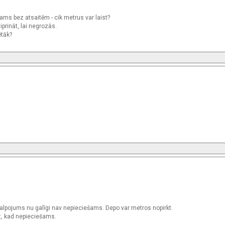
lams bez atsaitēm - cik metrus var laist?
iprināt, lai negrozās.
ētāk?
akalpojums nu galīgi nav nepieciešams. Depo var metros nopirkt.
ezt, kad nepieciešams.