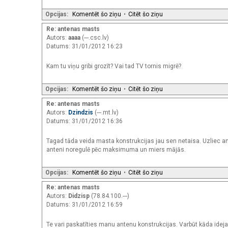
Opcijas:
Komentēt šo ziņu
•
Citēt šo ziņu
Re: antenas masts
Autors:
aaaa
(---.csc.lv)
Datums: 31/01/2012 16:23
Kam tu viņu gribi grozīt? Vai tad TV tornis migrē?
Opcijas:
Komentēt šo ziņu
•
Citēt šo ziņu
Re: antenas masts
Autors:
Dzindzis
(---.mt.lv)
Datums: 31/01/2012 16:36
Tagad tāda veida masta konstrukcijas jau sen netaisa. Uzliec ant
anteni noregulē pēc maksimuma un miers mājās.
Opcijas:
Komentēt šo ziņu
•
Citēt šo ziņu
Re: antenas masts
Autors:
Didzisp
(78.84.100.---)
Datums: 31/01/2012 16:59
Te vari paskatīties manu antenu konstrukcijas. Varbūt kāda idej