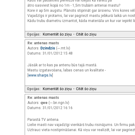
Kāds var padalīties pieredzē vai idejās kā varētu pa
ātro sasviest kopā no 1m - 1,5m trubām antenai mastu?
Kore ir ap 5m augstu. Plānots stiprināt gar ārsienu. Virs kores vē
Vajadzīgs ir protams, lai var pagriezt mastu jebkurā laikā un nost
Kādu trubu diametru izmantot, kāda materiāla un kur var iepirkt l
Opcijas:
Komentēt šo ziņu
•
Citēt šo ziņu
Re: antenas masts
Autors:
Dzindzis
(---.mt.lv)
Datums: 31/01/2012 15:48
Jāsāk ar to kas pa antenu būs tajā mastā.
Mastu izgatavošana, labas cenas un kvalitate -
[
www.sharps.lv
]
Opcijas:
Komentēt šo ziņu
•
Citēt šo ziņu
Re: antenas masts
Autors:
qwe
(---.bn.ngn.lv)
Datums: 31/01/2012 16:16
Parastā TV antena.
Lielie masti nav vajadzīgi vienkārš trubu risinājums. Un firmu p
Uztrauc vieta nostiprināšanai. Kā viņu var realizēt, lai var pagri