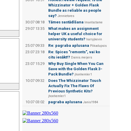
Whizzinator + Golden Flask
Bundle as reliable as people
say?
Jennietores
30.07 08:18
Tāmes sastādīšana
Imantsctame
29.07 13:35
What makes an assignment
helper UK a useful choice for
university students?
harryjkevin
25.07 09:33
Re: pagraba aplusana
Plikadupsis
23.07 23:18
Re: Spices "remonts", vai ko
citu iesākt!?
Dainis.meijers
23.07 15:29
Why Buy Single When You Can
Save with the Golden Flask 3-
Pack Bundle?
jhonhemler1
10.07 09:32
Does The Whizzinator Touch
Actually Fix The Flaws Of
Previous Synthetic Kits?
jhonhemler1
10.07 03:02
pagraba aplusana
Janis1984