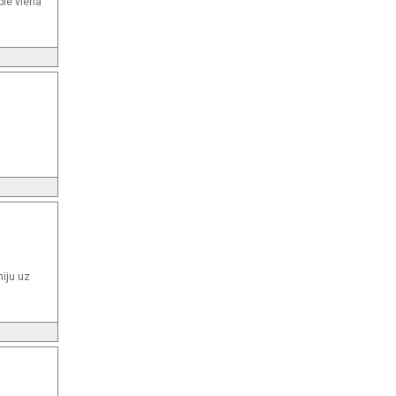
pie viena
niju uz