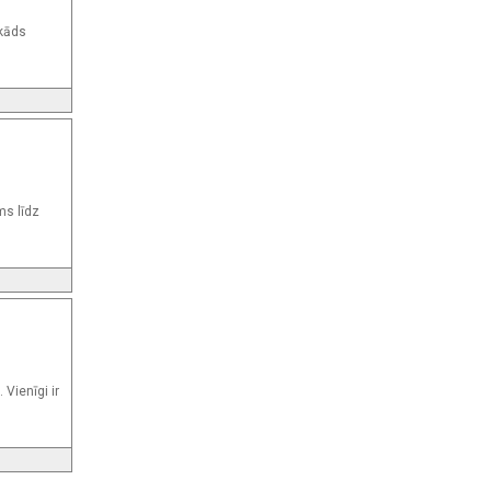
 kāds
ms līdz
Vienīgi ir