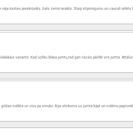
ie vēja kastes pieskrūvēts. Gals zemē ierakts. Starp stiprinājumu un cauruli ielikts
labākais variants. Kad uzliku bleķa jumtu,tad gan nācās pārlikt virs jumta. Attālu
grīdas nolikta un viss pa smuko. Bija slinkums uz jumta kāpt un nolēmu paprovēt. 