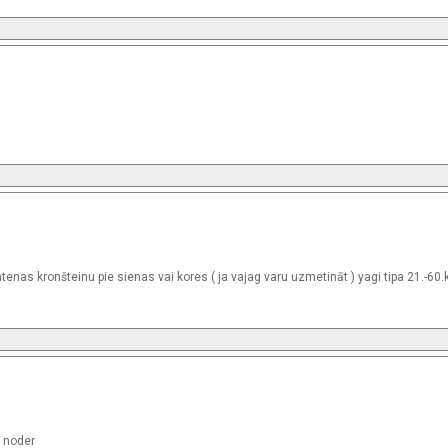
enas kronšteinu pie sienas vai kores ( ja vajag varu uzmetināt ) yagi tipa 21.-60.
a noder