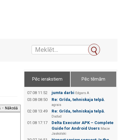
Pēc ierakstiem
Pēc tēmām
07.08 11:52
jumta darbi
Edgars А
03.08 08:50
Re: Grīda, tehniskaja telpā.
agrais
ā
•
Nākošā
02.08 13:49
Re: Grīda, tehniskaja telpā.
Dudud
01.08 17:17
Delta Executor APK – Complete
Guide for Android Users
Macie
Jaskolski
30.07 16:51
Honest review request: Is the