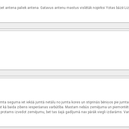
t antena paliek antena. Gatavus antenu mastus vislētāk nopirksi Yotas bāzē Liz
ta seguma iet iekšā jumtā netālu no jumta kores un stiprinās bēniņos pie jumta
aut kā baida zibens iesperšanas varbūtība. Mastam nebūs zemējuma un piemontēt
u protams izvedot zemējumu, bet tas šajā gadījumā nav pārāk viegli izdarāms. Varb