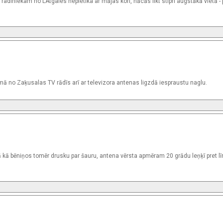
adiniekam no LAtgales nepietika ar mājas kori, nācās likt stipri augstākā vietā - 
mā no Zaķusalas TV rādīs arī ar televizora antenas ligzdā iespraustu naglu.
ā kā bēniņos tomēr drusku par šauru, antena vērsta apmēram 20 grādu leņķī pret lī