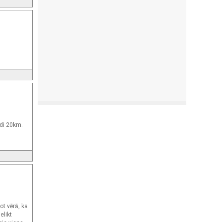
adi 20km.
ot vērā, ka
elikt