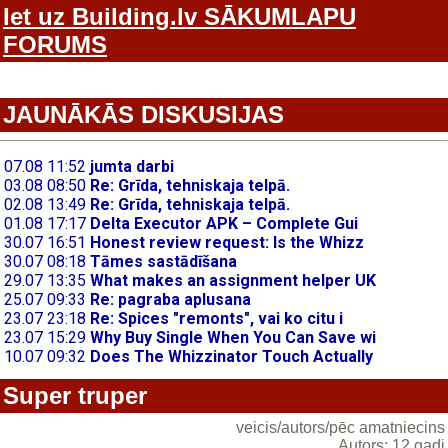
Iet uz Building.lv SĀKUMLAPU
FORUMS
JAUNĀKĀS DISKUSIJAS
Super truper
veicis/autors/pēc amatniecins
Autors: 12 gadi