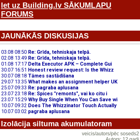
Iet uz Building.lv SĀKUMLAPU
FORUMS
JAUNĀKĀS DISKUSIJAS
Izolācija siltuma akumulatoram
veicis/autors/pēc soseds2
Autors: 12 gadi