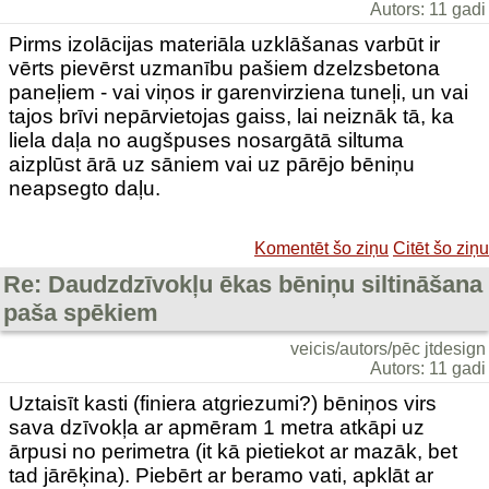
Autors: 11 gadi
Pirms izolācijas materiāla uzklāšanas varbūt ir
vērts pievērst uzmanību pašiem dzelzsbetona
paneļiem - vai viņos ir garenvirziena tuneļi, un vai
tajos brīvi nepārvietojas gaiss, lai neiznāk tā, ka
liela daļa no augšpuses nosargātā siltuma
aizplūst ārā uz sāniem vai uz pārējo bēniņu
neapsegto daļu.
Komentēt šo ziņu
Citēt šo ziņu
Re: Daudzdzīvokļu ēkas bēniņu siltināšana
paša spēkiem
veicis/autors/pēc jtdesign
Autors: 11 gadi
Uztaisīt kasti (finiera atgriezumi?) bēniņos virs
sava dzīvokļa ar apmēram 1 metra atkāpi uz
ārpusi no perimetra (it kā pietiekot ar mazāk, bet
tad jārēķina). Piebērt ar beramo vati, apklāt ar