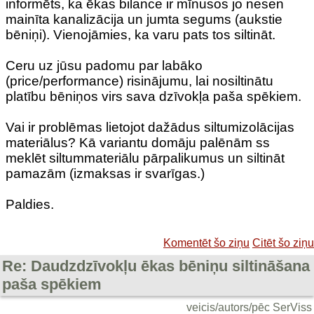
informēts, ka ēkas bilance ir mīnusos jo nesen
mainīta kanalizācija un jumta segums (aukstie
bēniņi). Vienojāmies, ka varu pats tos siltināt.
Ceru uz jūsu padomu par labāko
(price/performance) risinājumu, lai nosiltinātu
platību bēniņos virs sava dzīvokļa paša spēkiem.
Vai ir problēmas lietojot dažādus siltumizolācijas
materiālus? Kā variantu domāju palēnām ss
meklēt siltummateriālu pārpalikumus un siltināt
pamazām (izmaksas ir svarīgas.)
Paldies.
Komentēt šo ziņu
Citēt šo ziņu
Re: Daudzdzīvokļu ēkas bēniņu siltināšana
paša spēkiem
veicis/autors/pēc SerViss