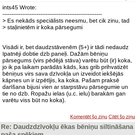
ints45 Wrote:
-------------------------------------------------------
> Es nekāds speciālists neesmu, bet cik zinu, tad
> staļinietēm ir koka pārsegumi
Visādi ir, bet daudzstāvenēm (5+) ir tādi nedaudz
īpatnēji dobtie dzb paneļi. Dažām bēniņu
pārsegums (virs pēdējā stāva) varētu būt (ir) koka,
jo ik pa laikam parādās kāds, kas grib prihvatizēt
bēniņus virs sava dzīvokļa un izveidot iekšējās
kāpnes un ir izpētījis, ka koka. Pašam praksē
darīšana bijusi vien ar starpstāvu pārsegumie un
tie no dzb. Ropažu ielas (u.c. ielu) barakām gan
varētu viss būt no koka).
Komentēt šo ziņu
Citēt šo ziņu
Re: Daudzdzīvokļu ēkas bēniņu siltināšana
paša spēkiem