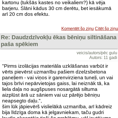
kartonu (tukšās kastes no veikaliem?) kā vēja
barjeru. Slāni kādus 30 cm derētu, bet iesākumā
arī 20 cm dos efektu.
Komentēt šo ziņu
Citēt šo ziņu
Re: Daudzdzīvokļu ēkas bēniņu siltināšana
paša spēkiem
veicis/autors/pēc gulu
Autors: 11 gadi
"Pirms izolācijas materiāla uzklāšanas varbūt ir
vērts pievērst uzmanību pašiem dzelzsbetona
paneļiem - vai viņos ir garenvirziena tuneļi, un vai
tajos brīvi nepārvietojas gaiss, lai neiznāk tā, ka
liela daļa no augšpuses nosargātā siltuma
aizplūst ārā uz sāniem vai uz pārējo bēniņu
neapsegto daļu.",
šim lūk jāpievērš vislielākā uzmanība, arī kādreiz
bija līdzīga doma kā jelgavniekam, taču gudri