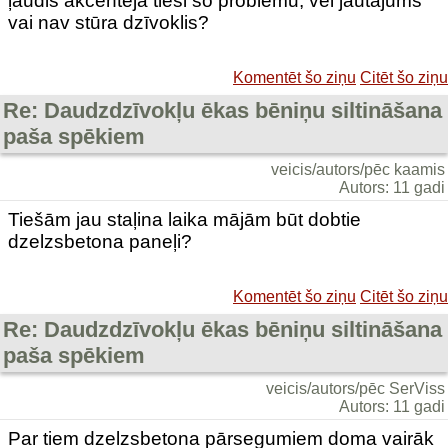
ļaudis akcentēja tieši šo problēmu, vēl jautājums
vai nav stūra dzīvoklis?
Komentēt šo ziņu
Citēt šo ziņu
Re: Daudzdzīvokļu ēkas bēniņu siltināšana
paša spēkiem
veicis/autors/pēc kaamis
Autors: 11 gadi
Tiešām jau staļina laika mājām būt dobtie
dzelzsbetona paneļi?
Komentēt šo ziņu
Citēt šo ziņu
Re: Daudzdzīvokļu ēkas bēniņu siltināšana
paša spēkiem
veicis/autors/pēc SerViss
Autors: 11 gadi
Par tiem dzelzsbetona pārsegumiem doma vairāk