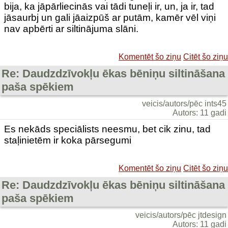
bija, ka jāpārliecinās vai tādi tuneļi ir, un, ja ir, tad
jāsaurbj un gali jāaizpūš ar putām, kamēr vēl viņi
nav apbērti ar siltinājuma slāni.
Komentēt šo ziņu
Citēt šo ziņu
Re: Daudzdzīvokļu ēkas bēniņu siltināšana
paša spēkiem
veicis/autors/pēc ints45
Autors: 11 gadi
Es nekāds speciālists neesmu, bet cik zinu, tad
staļinietēm ir koka pārsegumi
Komentēt šo ziņu
Citēt šo ziņu
Re: Daudzdzīvokļu ēkas bēniņu siltināšana
paša spēkiem
veicis/autors/pēc jtdesign
Autors: 11 gadi