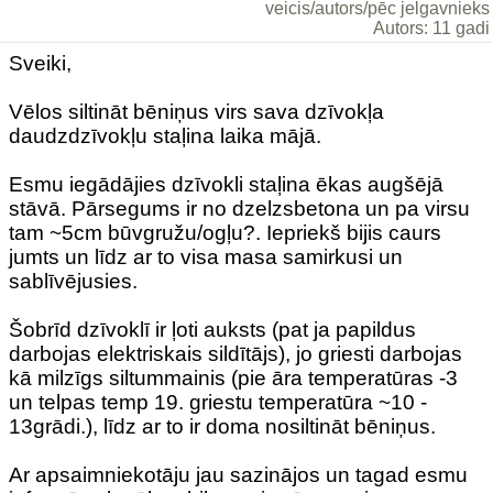
veicis/autors/pēc jelgavnieks
Autors: 11 gadi
Sveiki,
Vēlos siltināt bēniņus virs sava dzīvokļa
daudzdzīvokļu staļina laika mājā.
Esmu iegādājies dzīvokli staļina ēkas augšējā
stāvā. Pārsegums ir no dzelzsbetona un pa virsu
tam ~5cm būvgružu/ogļu?. Iepriekš bijis caurs
jumts un līdz ar to visa masa samirkusi un
sablīvējusies.
Šobrīd dzīvoklī ir ļoti auksts (pat ja papildus
darbojas elektriskais sildītājs), jo griesti darbojas
kā milzīgs siltummainis (pie āra temperatūras -3
un telpas temp 19. griestu temperatūra ~10 -
13grādi.), līdz ar to ir doma nosiltināt bēniņus.
Ar apsaimniekotāju jau sazinājos un tagad esmu