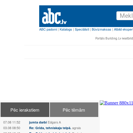
Portāls Building.Lv neatbild 
Pēc ierakstiem
Pēc tēmām
07.08 11:52
jumta darbi
Edgars А
03.08 08:50
Re: Grīda, tehniskaja telpā.
agrais