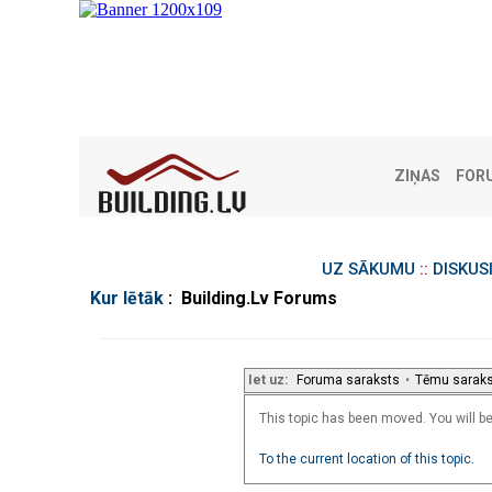
ZIŅAS
FOR
UZ SĀKUMU
::
DISKUS
Kur lētāk
: Building.Lv Forums
Iet uz:
Foruma saraksts
•
Tēmu sarak
This topic has been moved. You will be 
To the current location of this topic.