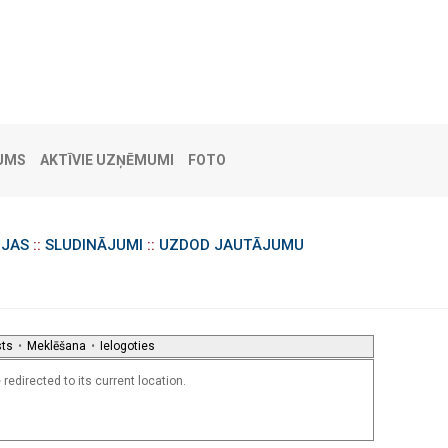
UMS
AKTĪVIE UZŅĒMUMI
FOTO
IJAS
::
SLUDINĀJUMI
::
UZDOD JAUTĀJUMU
sts
•
Meklēšana
•
Ielogoties
redirected to its current location.