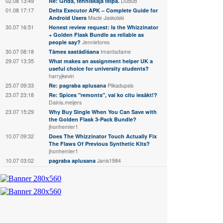
02.08 13:49
Re: Grīda, tehniskaja telpā.
Dudud
01.08 17:17
Delta Executor APK – Complete Guide for
Android Users
Macie Jaskolski
30.07 16:51
Honest review request: Is the Whizzinator
+ Golden Flask Bundle as reliable as
people say?
Jennietores
30.07 08:18
Tāmes sastādīšana
Imantsctame
29.07 13:35
What makes an assignment helper UK a
useful choice for university students?
harryjkevin
25.07 09:33
Re: pagraba aplusana
Plikadupsis
23.07 23:18
Re: Spices "remonts", vai ko citu iesākt!?
Dainis.meijers
23.07 15:29
Why Buy Single When You Can Save with
the Golden Flask 3-Pack Bundle?
jhonhemler1
10.07 09:32
Does The Whizzinator Touch Actually Fix
The Flaws Of Previous Synthetic Kits?
jhonhemler1
10.07 03:02
pagraba aplusana
Janis1984