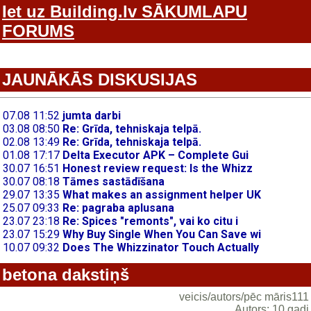
Iet uz Building.lv SĀKUMLAPU
FORUMS
JAUNĀKĀS DISKUSIJAS
betona dakstiņš
veicis/autors/pēc māris111
Autors: 10 gadi