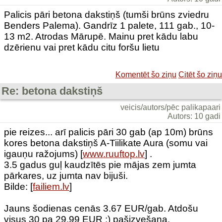
Palicis pāri betona dakstiņš (tumši brūns zviedru
Benders Palema). Gandrīz 1 palete, 111 gab., 10-
13 m2. Atrodas Mārupē. Mainu pret kādu labu
dzērienu vai pret kādu citu foršu lietu
Komentēt šo ziņu
Citēt šo ziņu
Re: betona dakstiņš
veicis/autors/pēc palikapaari
Autors: 10 gadi
pie reizes... arī palicis pāri 30 gab (ap 10m) brūns
kores betona dakstiņš A-Tiilikate Aura (somu vai
igauņu ražojums) [
www.ruuftop.lv
] .
3.5 gadus guļ kaudzītēs pie mājas zem jumta
pārkares, uz jumta nav bijuši.
Bilde: [
failiem.lv
]
Jauns šodienas cenās 3.67 EUR/gab. Atdošu
visus 30 pa 29.99 EUR :) pašizvešana.