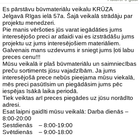
Es pārstāvu būvmateriālu veikalu KRŪZA
Jelgavā Rīgas ielā 57a. Šajā veikalā strādāju par
projektu menedzeri.
Pie manis vēršoties jūs varat iegādāties jums
interesējošo preci ar atlaidi vai es izstrādāšu jums
projektu uz jums interesējošiem materiāliem.
Galvenais mans uzdevums ir sniegt jums ļoti labu
preces cenu!!!
Mūsu veikalā ir plaš būvmateriālu un saimniecības
preču sortiments jūsu vajadzībām. Ja jums
interesējošā prece nebūs pieejama mūsu viekalā,
mēs preci pasūtīsim un piegādāsim jums pēc
iespējas īsākā laika periodā.
Tiek veiktas arī preces piegādes uz jūsu norādīto
adresi.
Esat laipni gaidīti mūsu veikalā: Darba dienās –
8:00-20:00
Sestdienās – 8:00-19:00
Svētdienās – 9:00-18:00