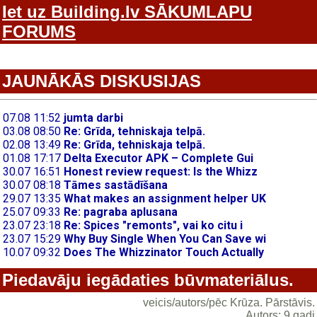
Iet uz Building.lv SĀKUMLAPU
FORUMS
JAUNĀKĀS DISKUSIJAS
Piedavāju iegādaties būvmateriālus.
veicis/autors/pēc Krūza. Pārstāvis.
Autors: 9 gadi