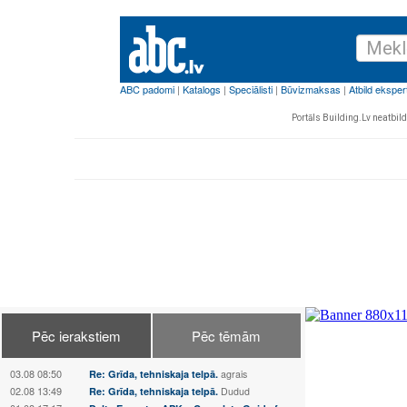
Portāls Building.Lv neatbild 
Pēc ierakstiem
Pēc tēmām
03.08 08:50
Re: Grīda, tehniskaja telpā.
agrais
02.08 13:49
Re: Grīda, tehniskaja telpā.
Dudud