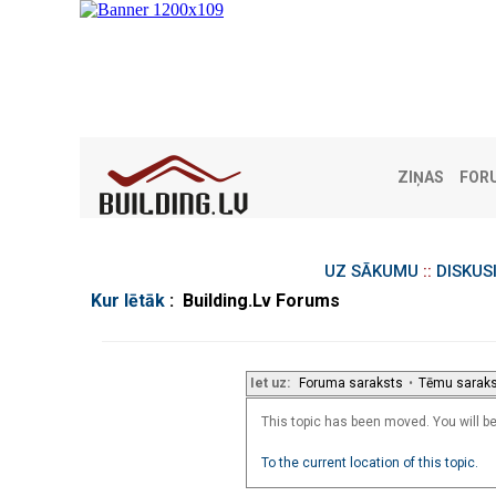
ZIŅAS
FOR
UZ SĀKUMU
::
DISKUS
Kur lētāk
: Building.Lv Forums
Iet uz:
Foruma saraksts
•
Tēmu sarak
This topic has been moved. You will be 
To the current location of this topic.