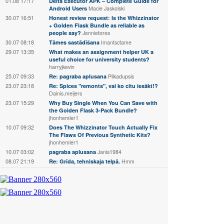
01.08 17:17
Delta Executor APK – Complete Guide for
Android Users
Macie Jaskolski
30.07 16:51
Honest review request: Is the Whizzinator
+ Golden Flask Bundle as reliable as
people say?
Jennietores
30.07 08:18
Tāmes sastādīšana
Imantsctame
29.07 13:35
What makes an assignment helper UK a
useful choice for university students?
harryjkevin
25.07 09:33
Re: pagraba aplusana
Plikadupsis
23.07 23:18
Re: Spices "remonts", vai ko citu iesākt!?
Dainis.meijers
23.07 15:29
Why Buy Single When You Can Save with
the Golden Flask 3-Pack Bundle?
jhonhemler1
10.07 09:32
Does The Whizzinator Touch Actually Fix
The Flaws Of Previous Synthetic Kits?
jhonhemler1
10.07 03:02
pagraba aplusana
Janis1984
08.07 21:19
Re: Grīda, tehniskaja telpā.
Hmm