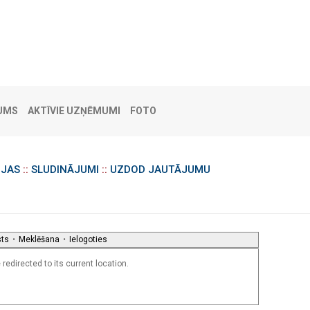
UMS
AKTĪVIE UZŅĒMUMI
FOTO
IJAS
::
SLUDINĀJUMI
::
UZDOD JAUTĀJUMU
sts
•
Meklēšana
•
Ielogoties
redirected to its current location.