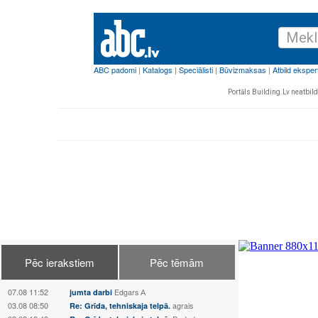
Portāls Building.Lv neatbild 
Pēc ierakstiem
Pēc tēmām
07.08 11:52
jumta darbi
Edgars А
03.08 08:50
Re: Grīda, tehniskaja telpā.
agrais