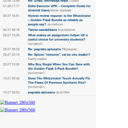
02.08 13:49
Re: Grīda, tehniskaja telpā.
Dudud
01.08 17:17
Delta Executor APK – Complete Guide for
Android Users
Macie Jaskolski
30.07 16:51
Honest review request: Is the Whizzinator
+ Golden Flask Bundle as reliable as
people say?
Jennietores
30.07 08:18
Tāmes sastādīšana
Imantsctame
29.07 13:35
What makes an assignment helper UK a
useful choice for university students?
harryjkevin
25.07 09:33
Re: pagraba aplusana
Plikadupsis
23.07 23:18
Re: Spices "remonts", vai ko citu iesākt!?
Dainis.meijers
23.07 15:29
Why Buy Single When You Can Save with
the Golden Flask 3-Pack Bundle?
jhonhemler1
10.07 09:32
Does The Whizzinator Touch Actually Fix
The Flaws Of Previous Synthetic Kits?
jhonhemler1
10.07 03:02
pagraba aplusana
Janis1984