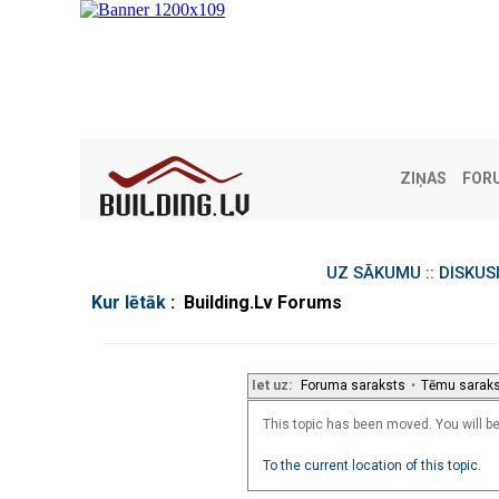
ZIŅAS
FOR
UZ SĀKUMU
::
DISKUS
Kur lētāk
: Building.Lv Forums
Iet uz:
Foruma saraksts
•
Tēmu sarak
This topic has been moved. You will be 
To the current location of this topic.