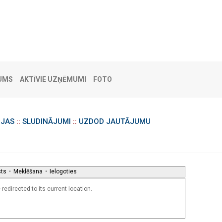
UMS
AKTĪVIE UZŅĒMUMI
FOTO
IJAS
::
SLUDINĀJUMI
::
UZDOD JAUTĀJUMU
sts
•
Meklēšana
•
Ielogoties
redirected to its current location.