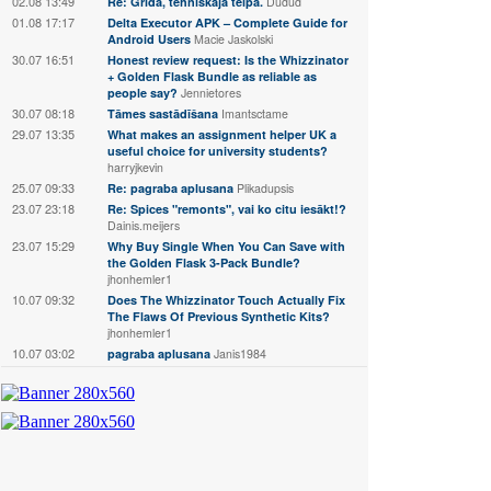
02.08 13:49
Re: Grīda, tehniskaja telpā.
Dudud
01.08 17:17
Delta Executor APK – Complete Guide for
Android Users
Macie Jaskolski
30.07 16:51
Honest review request: Is the Whizzinator
+ Golden Flask Bundle as reliable as
people say?
Jennietores
30.07 08:18
Tāmes sastādīšana
Imantsctame
29.07 13:35
What makes an assignment helper UK a
useful choice for university students?
harryjkevin
25.07 09:33
Re: pagraba aplusana
Plikadupsis
23.07 23:18
Re: Spices "remonts", vai ko citu iesākt!?
Dainis.meijers
23.07 15:29
Why Buy Single When You Can Save with
the Golden Flask 3-Pack Bundle?
jhonhemler1
10.07 09:32
Does The Whizzinator Touch Actually Fix
The Flaws Of Previous Synthetic Kits?
jhonhemler1
10.07 03:02
pagraba aplusana
Janis1984