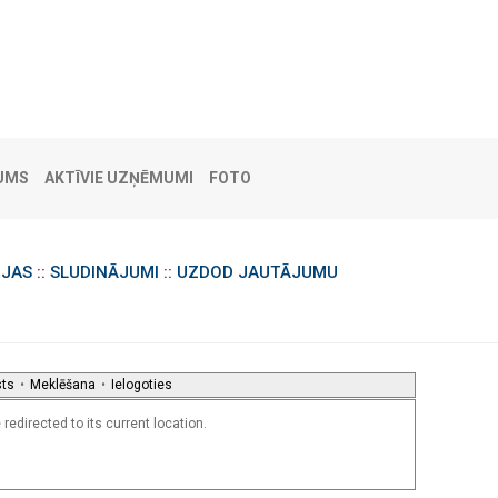
UMS
AKTĪVIE UZŅĒMUMI
FOTO
IJAS
::
SLUDINĀJUMI
::
UZDOD JAUTĀJUMU
sts
•
Meklēšana
•
Ielogoties
redirected to its current location.