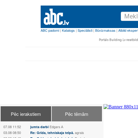
Portāls Building.Lv neatbild 
Pēc ierakstiem
Pēc tēmām
07.08 11:52
jumta darbi
Edgars А
03.08 08:50
Re: Grīda, tehniskaja telpā.
agrais