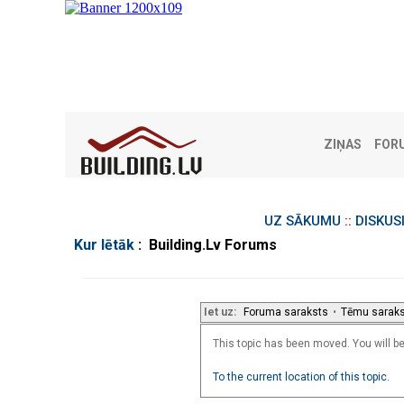
ZIŅAS
FOR
UZ SĀKUMU
::
DISKUS
Kur lētāk
: Building.Lv Forums
Iet uz:
Foruma saraksts
•
Tēmu sarak
This topic has been moved. You will be 
To the current location of this topic.