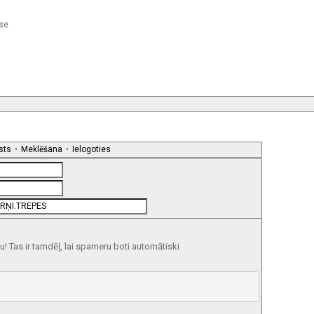
ase
sts
•
Meklēšana
•
Ielogoties
 Tas ir tamdēļ, lai spameru boti automātiski