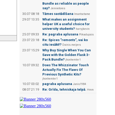
Bundle as reliable as people
say?
Jennietores
30.07 08:18
Tāmes sastādīšana
Imantsctame
29.07 13:35
What makes an assignment
helper UK a useful choice for
university students?
harryjkevin
25.07 09:33
Re: pagraba aplusana
Plikadupsis
23.07 23:18
Re: Spices "remonts", vai ko
citu iesākt!?
Dainis.meijers
23.07 15:29
Why Buy Single When You Can
Save with the Golden Flask 3-
Pack Bundle?
jhonhemler1
10.07 09:32
Does The Whizzinator Touch
Actually Fix The Flaws Of
Previous Synthetic Kits?
jhonhemler1
10.07 03:02
pagraba aplusana
Janis1984
08.07 21:19
Re: Grīda, tehniskaja telpā.
Hmm