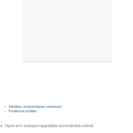
Sīkdatņu izmantošanas noteikumi
Privātuma politika
a. Tāpat arī ir aizliegta lejupielāde automātiskā režīmā.