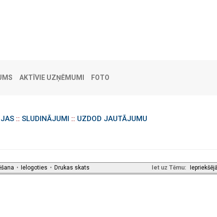
UMS
AKTĪVIE UZŅĒMUMI
FOTO
IJAS
::
SLUDINĀJUMI
::
UZDOD JAUTĀJUMU
ēšana
•
Ielogoties
•
Drukas skats
Iet uz Tēmu:
Iepriekšēj