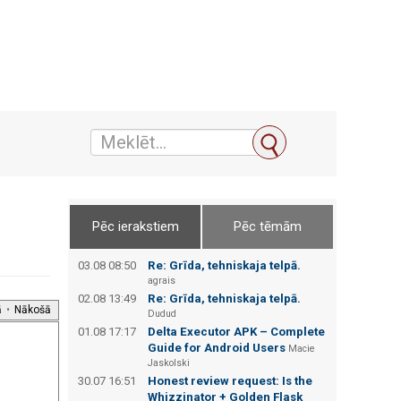
Pēc ierakstiem
Pēc tēmām
03.08 08:50
Re: Grīda, tehniskaja telpā.
agrais
02.08 13:49
Re: Grīda, tehniskaja telpā.
ā
•
Nākošā
Dudud
01.08 17:17
Delta Executor APK – Complete
Guide for Android Users
Macie
Jaskolski
30.07 16:51
Honest review request: Is the
Whizzinator + Golden Flask