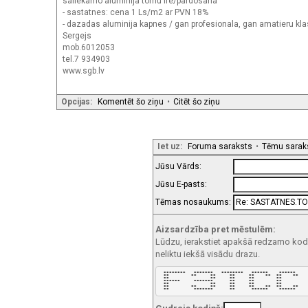
saliekamo aluminija tornu ire/pardosana
- sastatnes: cena 1 Ls/m2 ar PVN 18%
- dazadas aluminija kapnes / gan profesionala, gan amatieru kl
Sergejs
mob.6012053
tel.7 934903
www.sgb.lv
Opcijas:
Komentēt šo ziņu
•
Citēt šo ziņu
Iet uz:
Foruma saraksts
•
Tēmu sarak
Jūsu Vārds:
Jūsu E-pasts:
Tēmas nosaukums:
Aizsardzība pret mēstulēm:
Lūdzu, ierakstiet apakšā redzamo kodu!
neliktu iekšā visādu drazu.
 ********   *******   ********   ******    ******  

 **        **     **     **     **    **  **    ** 

 **               **     **     **        **       

 ******     *******      **     **        **       

 **               **     **     **        **       

 **        **     **     **     **    **  **    ** 

 **         *******      **      ******    ******  