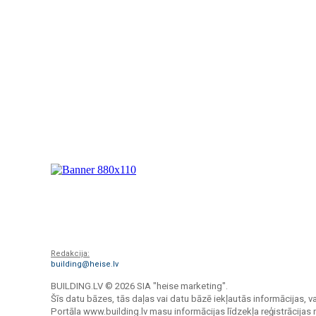
Redakcija:
building@heise.lv
BUILDING.LV ©
2026 SIA "heise marketing".
Šīs datu bāzes, tās daļas vai datu bāzē iekļautās informācijas, va
Portāla www.building.lv masu informācijas līdzekļa reģistrācija