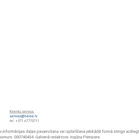
Klientu serviss:
serviss@heise.lv
tel. +371 67770711
i informācijas daļas pavairošana vai izplatīšana jebkādā formā stingri aizliegt
s numurs: 000740434. Galvenā redaktore: Ingūna Pempere.