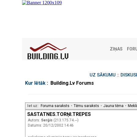
ZIŅAS
FOR
UZ SĀKUMU
::
DISKUS
Kur lētāk
: Building.Lv Forums
Iet uz:
Foruma saraksts
•
Tēmu saraksts
•
Jauna tēma
•
Mekl
SASTATNES.TORŅI.TREPES
Autors:
Serģis
(213.175.74.---)
Datums: 20/12/2002 14:46