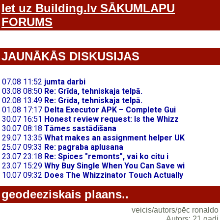
Iet uz Building.lv SĀKUMLAPU
FORUMS
JAUNĀKĀS DISKUSIJAS
geodeeziskais plaans..
veicis/autors/pēc ronaldo
Autors: 21 gadi