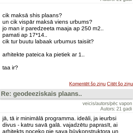
cik maksā shis plaans?
un cik vispār maksā viens urbums?
jo man ir paredzeeta maaja ap 250 m2..
pamati ap 17*14..
cik tur buutu labaak urbumus taisiit?
arhitekte pateica ka pietiek ar 1..
taa ir?
Komentēt šo ziņu
Citēt šo ziņu
Re: geodeeziskais plaans..
veicis/autors/pēc vapon
Autors: 21 gadi
jā, tā ir minimālā programma. ideāli, ja ieurbsi
divus - katru savā galā. vajadzētu paprasīt, ai
arhitekts noceko pie sava būvkonstruktora un