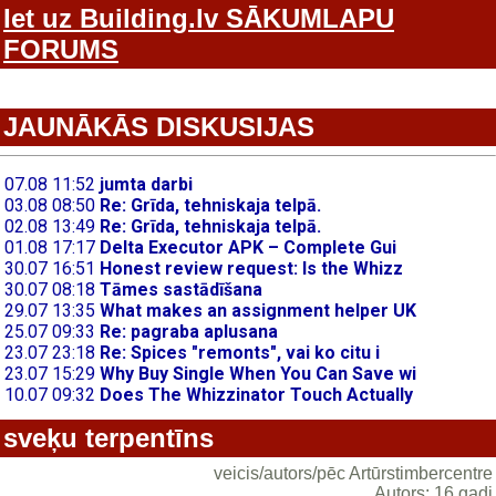
Iet uz Building.lv SĀKUMLAPU
FORUMS
JAUNĀKĀS DISKUSIJAS
sveķu terpentīns
veicis/autors/pēc Artūrstimbercentre
Autors: 16 gadi