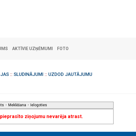
UMS
AKTĪVIE UZŅĒMUMI
FOTO
IJAS
::
SLUDINĀJUMI
::
UZDOD JAUTĀJUMU
sts
•
Meklēšana
•
Ielogoties
u pieprasīto ziņojumu nevarēja atrast.