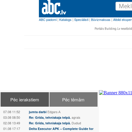
Portāls Building.Lv neatbild 
Pēc ierakstiem
Pēc tēmām
07.08 11:52
jumta darbi
Edgars А
03.08 08:50
Re: Grīda, tehniskaja telpā.
agrais
02.08 13:49
Re: Grīda, tehniskaja telpā.
Dudud
01.08 17:17
Delta Executor APK – Complete Guide for